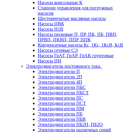
Насосы консольные К
Станции управления для погружных
насосов
Шестеренчатые масляные насосы
Насосы ЦВК
Насосы Н1В
Насосы песковые П, ПР, ПК, ПБ, ПВП,
ПРВП, ПКВП, ППР, ППК
Конденсатные насосы Кс, 1Кс, 1КсВ, КсВ
Насосы сетевые СЭ
Насосы ГрАТ, ГрАР, ГрАК грунтовые
Насосы ЦН
Электродвигатели постоянного тока
Электродвигатели П
Электродвигатели 2П
Электродвигатели 4П
Электродвигатели ПБС
Электродвигатели ПБСТ
Электродвигатели ПС
Электродвигатели ПСТ
Электродвигатели ПМ
Электродвигатели ПБ
Электродвигатели ПБВ
Электродвигатели ПБ2П, ПБ2О
Электродвигатели различных серий