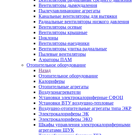
Вентиляторы дымоудаления
Пылеулавливающие агрегаты
Канальные вентиляторы для вытяжки
Радиальные вентиляторы низкого давления
Вентиляторы осевые
Вентиляторы крышные
Циклоны
Вентиляторы-наездники
Вентиляторы улитка радиальные
Пылевые вентиляторы
Аэраторы ПАМ
Отопительное оборудование
Назад
Отопительное оборудование
Калориферы
Отопительные агрегаты
Воздухонагреватели
Установки электрокалориферные СФОЦ
Установки ВТУ воздушно-тепловые
Воздушно-отопительные агрегаты типа ЭКР
Электрокалориферы ЭК
Электрокалориферы ЭКО
Шкафы управления электрокалориферными
агрегатами ШУК