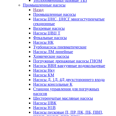
Теплообменники базовые ТБЗ
Промышленные насосы
Назад
Промышленные насосы
Насосы ЦНС, ЦНСГ многоступенчатые
секционные
Вихревые насосы
Насосы ЦВЦ Т
Фекальные насосы
Насосы НК
Турбонасосы пневматические
Насосы ЛМ линейные
Химические насосы
Погружные дренажные насосы ГНОМ
Насосы ВВН вакуумные водокольцевые
Насосы Нку
Насосы КМ
Насосы Д, 1Д, 4Д двухстороннего входа
Насосы консольные К
Станции управления для погружных
насосов
Шестеренчатые масляные насосы
Насосы ЦВК
Насосы Н1В
Насосы песковые П, ПР, ПК, ПБ, ПВП,