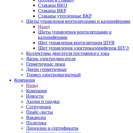
Стаканы ВКО
Стаканы ВКР
Стаканы утепленные ВКР
Щиты управления вентиляторами и калориферами
Назад
Щиты управления вентиляторами и
калориферами
Щит управления вентилятором ЩУВ
Щит управления электрокалорифером ЩУЭ
Коллекторы двигателя постоянного тока
Якорь электродвигателя
Герметичные люки
Двери герметичные
Тормоз электромагнитный
Компания
Назад
Компания
Новости
Акции и скидки
Сотрудники
Прайс-листы
Вакансии
Политика
Лицензии и сертификаты