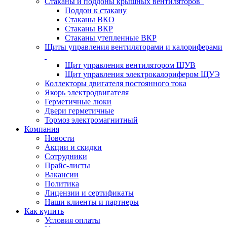
Стаканы и поддоны крышных вентиляторов
Поддон к стакану
Стаканы ВКО
Стаканы ВКР
Стаканы утепленные ВКР
Щиты управления вентиляторами и калориферами
Щит управления вентилятором ЩУВ
Щит управления электрокалорифером ЩУЭ
Коллекторы двигателя постоянного тока
Якорь электродвигателя
Герметичные люки
Двери герметичные
Тормоз электромагнитный
Компания
Новости
Акции и скидки
Сотрудники
Прайс-листы
Вакансии
Политика
Лицензии и сертификаты
Наши клиенты и партнеры
Как купить
Условия оплаты