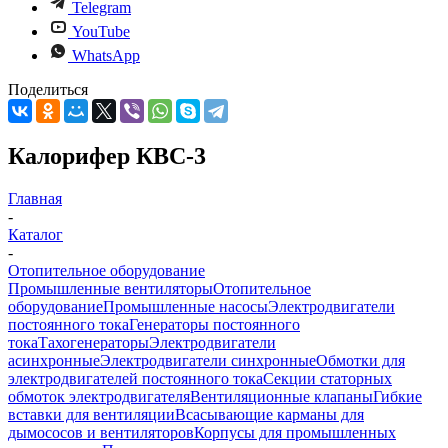
Telegram
YouTube
WhatsApp
Поделиться
Калорифер КВС-3
Главная
-
Каталог
-
Отопительное оборудование
Промышленные вентиляторы
Отопительное
оборудование
Промышленные насосы
Электродвигатели
постоянного тока
Генераторы постоянного
тока
Тахогенераторы
Электродвигатели
асинхронные
Электродвигатели синхронные
Обмотки для
электродвигателей постоянного тока
Секции статорных
обмоток электродвигателя
Вентиляционные клапаны
Гибкие
вставки для вентиляции
Всасывающие карманы для
дымососов и вентиляторов
Корпусы для промышленных