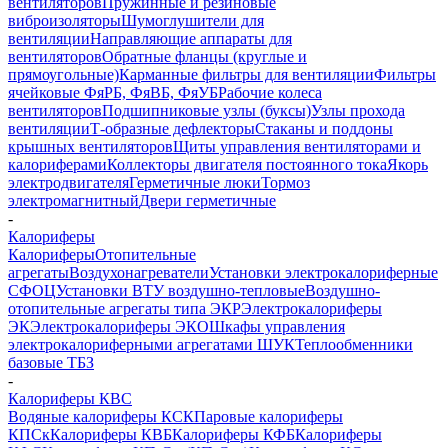
вентиляторов
Пружинные и резиновые
виброизоляторы
Шумоглушители для
вентиляции
Направляющие аппараты для
вентиляторов
Обратные фланцы (круглые и
прямоугольные)
Карманные фильтры для вентиляции
Фильтры
ячейковые ФяРБ, ФяВБ, ФяУБ
Рабочие колеса
вентиляторов
Подшипниковые узлы (буксы)
Узлы прохода
вентиляции
Т-образные дефлекторы
Стаканы и поддоны
крышных вентиляторов
Щиты управления вентиляторами и
калориферами
Коллекторы двигателя постоянного тока
Якорь
электродвигателя
Герметичные люки
Тормоз
электромагнитный
Двери герметичные
-
Калориферы
Калориферы
Отопительные
агрегаты
Воздухонагреватели
Установки электрокалориферные
СФОЦ
Установки ВТУ воздушно-тепловые
Воздушно-
отопительные агрегаты типа ЭКР
Электрокалориферы
ЭК
Электрокалориферы ЭКО
Шкафы управления
электрокалориферными агрегатами ШУК
Теплообменники
базовые ТБЗ
-
Калориферы КВС
Водяные калориферы КСК
Паровые калориферы
КПСк
Калориферы КВБ
Калориферы КФБ
Калориферы