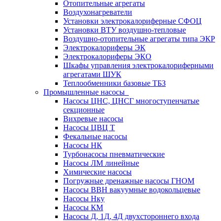
Отопительные агрегаты
Воздухонагреватели
Установки электрокалориферные СФОЦ
Установки ВТУ воздушно-тепловые
Воздушно-отопительные агрегаты типа ЭКР
Электрокалориферы ЭК
Электрокалориферы ЭКО
Шкафы управления электрокалориферными
агрегатами ШУК
Теплообменники базовые ТБЗ
Промышленные насосы
Насосы ЦНС, ЦНСГ многоступенчатые
секционные
Вихревые насосы
Насосы ЦВЦ Т
Фекальные насосы
Насосы НК
Турбонасосы пневматические
Насосы ЛМ линейные
Химические насосы
Погружные дренажные насосы ГНОМ
Насосы ВВН вакуумные водокольцевые
Насосы Нку
Насосы КМ
Насосы Д, 1Д, 4Д двухстороннего входа