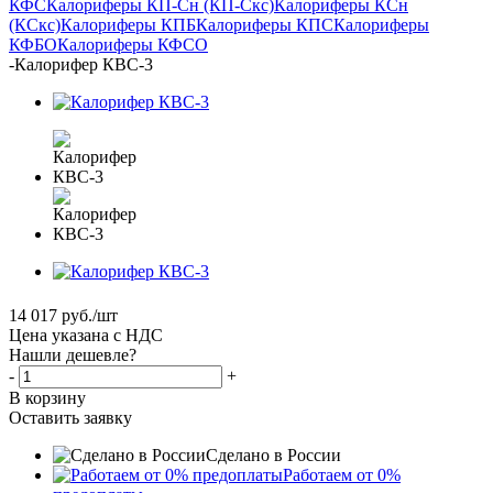
КФС
Калориферы КП-Сн (КП-Скс)
Калориферы КСн
(КСкс)
Калориферы КПБ
Калориферы КПС
Калориферы
КФБО
Калориферы КФСО
-
Калорифер КВС-3
14 017
руб.
/шт
Цена указана с НДС
Нашли дешевле?
-
+
В корзину
Оставить заявку
Сделано в России
Работаем от 0%