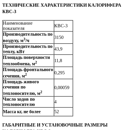
ТЕХНИЧЕСКИЕ ХАРАКТЕРИСТИКИ КАЛОРИФЕРА
КВС-3
Наименование
КВС-3
показателя
Производительность по
3150
3
воздуху, м
/ч
Производительность по
43,9
теплу, кВт
Площадь поверхности
11,8
2
теплообмена, м
Площадь фронтального
0,295
2
сечения, м
Площадь живого
сечения по
0,00059
2
теплоносителю, м
Число ходов по
4
теплоносителю
Масса кг, не более
52
ГАБАРИТНЫЕ И УСТАНОВОЧНЫЕ РАЗМЕРЫ