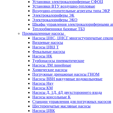
Установки электрокалориферные СФОЦ
Установки ВТУ воздушно-тепловые
Воздушно-отопительные агрегаты типа ЭКР
Электрокалориферы ЭК
Электрокалориферы ЭКО
Шкафы управления электрокалориферными 
Теплообменники базовые ТБЗ
Промышленные насосы
Насосы ЦНС, ЦНСГ многоступенчатые секц
Вихревые насосы
Насосы ЦВЦ Т
Фекальные насосы
Насосы НК
Турбонасосы пневматические
Насосы ЛМ линейные
Химические насосы
Погружные дренажные насосы ГНОМ
Насосы ВВН вакуумные водокольцевые
Насосы Нку
Насосы КМ
Насосы Д, 1Д, 4Д двухстороннего входа
Насосы консольные К
Станции управления для погружных насосов
Шестеренчатые масляные насосы
Насосы ЦВК