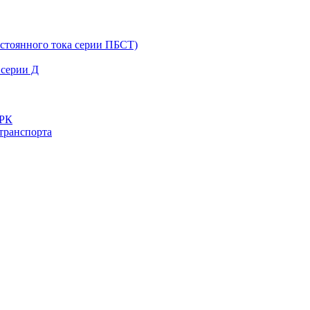
остоянного тока серии ПБСТ)
 серии Д
ДРК
транспорта