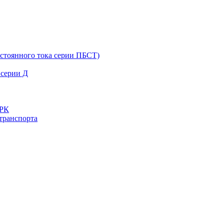
остоянного тока серии ПБСТ)
 серии Д
ДРК
транспорта