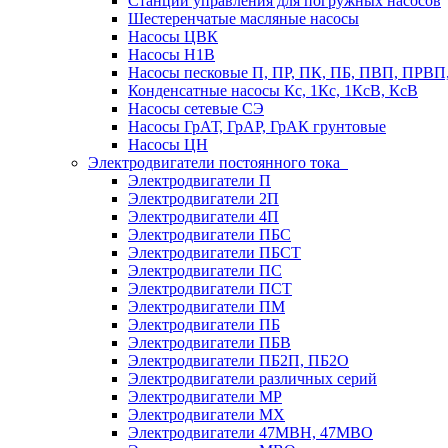
Станции управления для погружных насосов
Шестеренчатые масляные насосы
Насосы ЦВК
Насосы Н1В
Насосы песковые П, ПР, ПК, ПБ, ПВП, ПРВ
Конденсатные насосы Кс, 1Кс, 1КсВ, КсВ
Насосы сетевые СЭ
Насосы ГрАТ, ГрАР, ГрАК грунтовые
Насосы ЦН
Электродвигатели постоянного тока
Электродвигатели П
Электродвигатели 2П
Электродвигатели 4П
Электродвигатели ПБС
Электродвигатели ПБСТ
Электродвигатели ПС
Электродвигатели ПСТ
Электродвигатели ПМ
Электродвигатели ПБ
Электродвигатели ПБВ
Электродвигатели ПБ2П, ПБ2О
Электродвигатели различных серий
Электродвигатели МР
Электродвигатели MX
Электродвигатели 47MBH, 47МВО