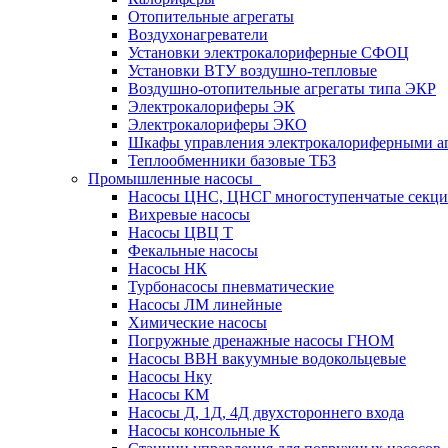
Отопительные агрегаты
Воздухонагреватели
Установки электрокалориферные СФОЦ
Установки ВТУ воздушно-тепловые
Воздушно-отопительные агрегаты типа ЭКР
Электрокалориферы ЭК
Электрокалориферы ЭКО
Шкафы управления электрокалориферными 
Теплообменники базовые ТБЗ
Промышленные насосы
Насосы ЦНС, ЦНСГ многоступенчатые секц
Вихревые насосы
Насосы ЦВЦ Т
Фекальные насосы
Насосы НК
Турбонасосы пневматические
Насосы ЛМ линейные
Химические насосы
Погружные дренажные насосы ГНОМ
Насосы ВВН вакуумные водокольцевые
Насосы Нку
Насосы КМ
Насосы Д, 1Д, 4Д двухстороннего входа
Насосы консольные К