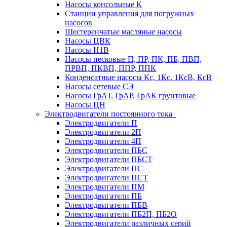
Насосы консольные К
Станции управления для погружных
насосов
Шестеренчатые масляные насосы
Насосы ЦВК
Насосы Н1В
Насосы песковые П, ПР, ПК, ПБ, ПВП,
ПРВП, ПКВП, ППР, ППК
Конденсатные насосы Кс, 1Кс, 1КсВ, КсВ
Насосы сетевые СЭ
Насосы ГрАТ, ГрАР, ГрАК грунтовые
Насосы ЦН
Электродвигатели постоянного тока
Электродвигатели П
Электродвигатели 2П
Электродвигатели 4П
Электродвигатели ПБС
Электродвигатели ПБСТ
Электродвигатели ПС
Электродвигатели ПСТ
Электродвигатели ПМ
Электродвигатели ПБ
Электродвигатели ПБВ
Электродвигатели ПБ2П, ПБ2О
Электродвигатели различных серий