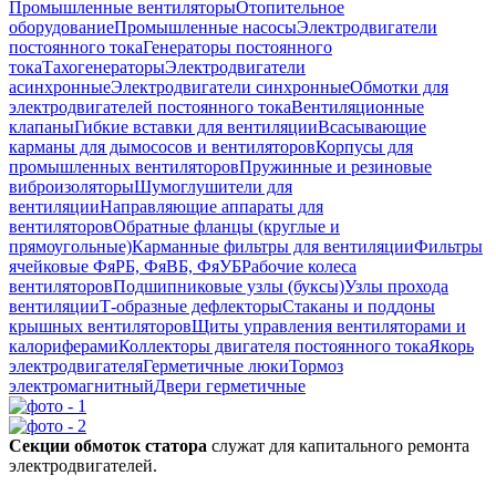
Промышленные вентиляторы
Отопительное
оборудование
Промышленные насосы
Электродвигатели
постоянного тока
Генераторы постоянного
тока
Тахогенераторы
Электродвигатели
асинхронные
Электродвигатели синхронные
Обмотки для
электродвигателей постоянного тока
Вентиляционные
клапаны
Гибкие вставки для вентиляции
Всасывающие
карманы для дымососов и вентиляторов
Корпусы для
промышленных вентиляторов
Пружинные и резиновые
виброизоляторы
Шумоглушители для
вентиляции
Направляющие аппараты для
вентиляторов
Обратные фланцы (круглые и
прямоугольные)
Карманные фильтры для вентиляции
Фильтры
ячейковые ФяРБ, ФяВБ, ФяУБ
Рабочие колеса
вентиляторов
Подшипниковые узлы (буксы)
Узлы прохода
вентиляции
Т-образные дефлекторы
Стаканы и поддоны
крышных вентиляторов
Щиты управления вентиляторами и
калориферами
Коллекторы двигателя постоянного тока
Якорь
электродвигателя
Герметичные люки
Тормоз
электромагнитный
Двери герметичные
Секции обмоток статора
служат для капитального ремонта
электродвигателей.