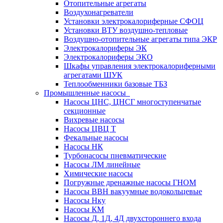
Отопительные агрегаты
Воздухонагреватели
Установки электрокалориферные СФОЦ
Установки ВТУ воздушно-тепловые
Воздушно-отопительные агрегаты типа ЭКР
Электрокалориферы ЭК
Электрокалориферы ЭКО
Шкафы управления электрокалориферными
агрегатами ШУК
Теплообменники базовые ТБЗ
Промышленные насосы
Насосы ЦНС, ЦНСГ многоступенчатые
секционные
Вихревые насосы
Насосы ЦВЦ Т
Фекальные насосы
Насосы НК
Турбонасосы пневматические
Насосы ЛМ линейные
Химические насосы
Погружные дренажные насосы ГНОМ
Насосы ВВН вакуумные водокольцевые
Насосы Нку
Насосы КМ
Насосы Д, 1Д, 4Д двухстороннего входа