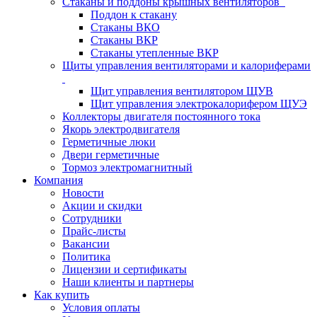
Стаканы и поддоны крышных вентиляторов
Поддон к стакану
Стаканы ВКО
Стаканы ВКР
Стаканы утепленные ВКР
Щиты управления вентиляторами и калориферами
Щит управления вентилятором ЩУВ
Щит управления электрокалорифером ЩУЭ
Коллекторы двигателя постоянного тока
Якорь электродвигателя
Герметичные люки
Двери герметичные
Тормоз электромагнитный
Компания
Новости
Акции и скидки
Сотрудники
Прайс-листы
Вакансии
Политика
Лицензии и сертификаты
Наши клиенты и партнеры
Как купить
Условия оплаты