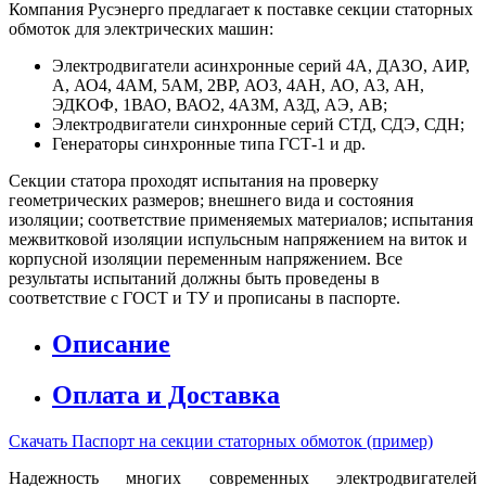
Компания Русэнерго предлагает к поставке секции статорных
обмоток для электрических машин:
Электродвигатели асинхронные серий 4А, ДАЗО, АИР,
А, АО4, 4АМ, 5АМ, 2ВР, АО3, 4АН, АО, А3, АН,
ЭДКОФ, 1ВАО, ВАО2, 4АЗМ, АЗД, АЭ, АВ;
Электродвигатели синхронные серий СТД, СДЭ, СДН;
Генераторы синхронные типа ГСТ-1 и др.
Секции статора проходят испытания на проверку
геометрических размеров; внешнего вида и состояния
изоляции; соответствие применяемых материалов; испытания
межвитковой изоляции испульсным напряжением на виток и
корпусной изоляции переменным напряжением. Все
результаты испытаний должны быть проведены в
соответствие с ГОСТ и ТУ и прописаны в паспорте.
Описание
Оплата и Доставка
Скачать Паспорт на секции статорных обмоток (пример)
Надежность многих современных электродвигателей