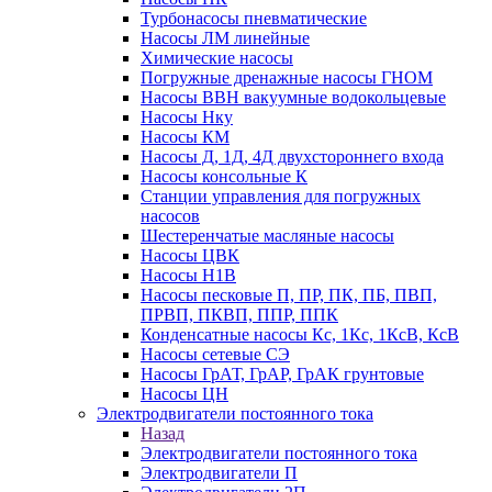
Турбонасосы пневматические
Насосы ЛМ линейные
Химические насосы
Погружные дренажные насосы ГНОМ
Насосы ВВН вакуумные водокольцевые
Насосы Нку
Насосы КМ
Насосы Д, 1Д, 4Д двухстороннего входа
Насосы консольные К
Станции управления для погружных
насосов
Шестеренчатые масляные насосы
Насосы ЦВК
Насосы Н1В
Насосы песковые П, ПР, ПК, ПБ, ПВП,
ПРВП, ПКВП, ППР, ППК
Конденсатные насосы Кс, 1Кс, 1КсВ, КсВ
Насосы сетевые СЭ
Насосы ГрАТ, ГрАР, ГрАК грунтовые
Насосы ЦН
Электродвигатели постоянного тока
Назад
Электродвигатели постоянного тока
Электродвигатели П