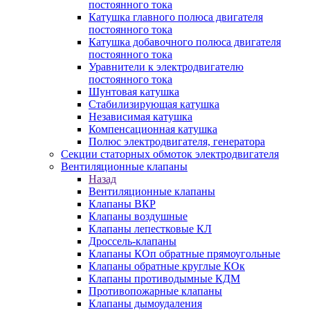
постоянного тока
Катушка главного полюса двигателя
постоянного тока
Катушка добавочного полюса двигателя
постоянного тока
Уравнители к электродвигателю
постоянного тока
Шунтовая катушка
Стабилизирующая катушка
Независимая катушка
Компенсационная катушка
Полюс электродвигателя, генератора
Секции статорных обмоток электродвигателя
Вентиляционные клапаны
Назад
Вентиляционные клапаны
Клапаны ВКР
Клапаны воздушные
Клапаны лепестковые КЛ
Дроссель-клапаны
Клапаны КОп обратные прямоугольные
Клапаны обратные круглые КОк
Клапаны противодымные КДМ
Противопожарные клапаны
Клапаны дымоудаления