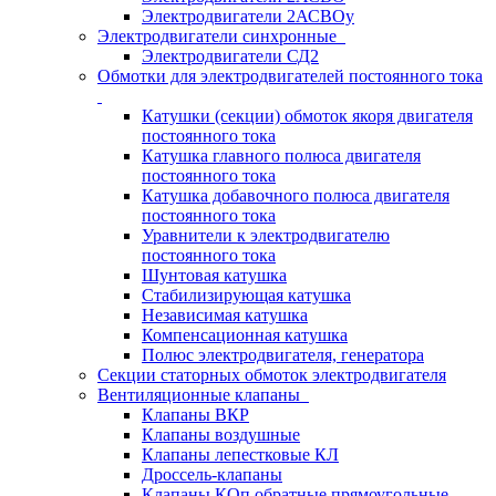
Электродвигатели 2АСВОу
Электродвигатели синхронные
Электродвигатели СД2
Обмотки для электродвигателей постоянного тока
Катушки (секции) обмоток якоря двигателя
постоянного тока
Катушка главного полюса двигателя
постоянного тока
Катушка добавочного полюса двигателя
постоянного тока
Уравнители к электродвигателю
постоянного тока
Шунтовая катушка
Стабилизирующая катушка
Независимая катушка
Компенсационная катушка
Полюс электродвигателя, генератора
Секции статорных обмоток электродвигателя
Вентиляционные клапаны
Клапаны ВКР
Клапаны воздушные
Клапаны лепестковые КЛ
Дроссель-клапаны
Клапаны КОп обратные прямоугольные