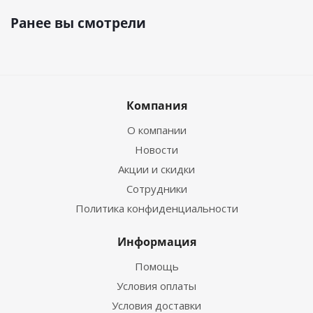
Ранее вы смотрели
УСЛОВИЯ ЭКСПЛУАТАЦИИ
о
о
У
-40
С ... +40
С
Температура
о
о
окружающей
УХЛ
-60
С ... +40
С
среды
о
о
Т
-10
С ... +50
С
Компания
не более 80% при
О компании
о
температуре +20
С (для
Относительная
У2)
Новости
влажность воздуха
не более 90% при
Акции и скидки
о
температуре +27
С (для
Сотрудники
Т2)
Политика конфиденциальности
Высота над уровнем
до 1000
моря, м
Информация
Возможно использование только во
Помощь
взрывобезопасной среде, исключающей наличие
Условия оплаты
токопроводящей пыли
Условия доставки