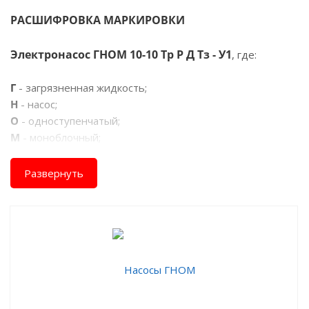
РАСШИФРОВКА МАРКИРОВКИ
Электронасос ГНОМ 10-10 Тр Р Д Тз - У1
, где:
Г
- загрязненная жидкость;
Н
- насос;
О
- одноступенчатый;
М
- моноблочный;
10
- максимальная подача, при минимальном напоре, м³/
ч;
Развернуть
10
- максимальный напор, при минимальной подаче, м;
о
Тр
- для откачки воды с температурой от +35
С до +60
о
С (без обозначения - температура перекачиваемой
о
о
жидкости от 0
С до +35
С);
Р
- наличие водяной рубашки охлаждения;
Д
- наличие поплавкового выключателя (датчик уровня);
Тз
- наличие термопредохранителя (термостата);
У
- климатическое исполнение;