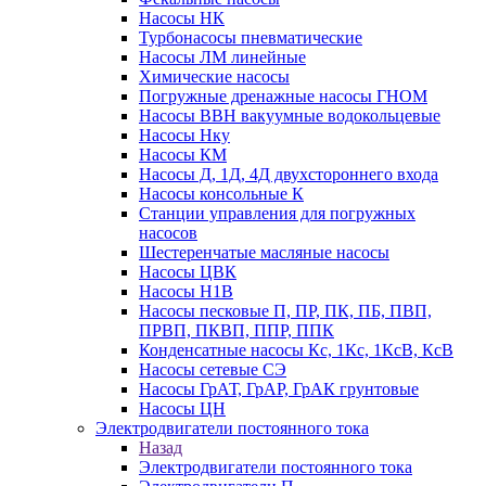
Насосы НК
Турбонасосы пневматические
Насосы ЛМ линейные
Химические насосы
Погружные дренажные насосы ГНОМ
Насосы ВВН вакуумные водокольцевые
Насосы Нку
Насосы КМ
Насосы Д, 1Д, 4Д двухстороннего входа
Насосы консольные К
Станции управления для погружных
насосов
Шестеренчатые масляные насосы
Насосы ЦВК
Насосы Н1В
Насосы песковые П, ПР, ПК, ПБ, ПВП,
ПРВП, ПКВП, ППР, ППК
Конденсатные насосы Кс, 1Кс, 1КсВ, КсВ
Насосы сетевые СЭ
Насосы ГрАТ, ГрАР, ГрАК грунтовые
Насосы ЦН
Электродвигатели постоянного тока
Назад
Электродвигатели постоянного тока