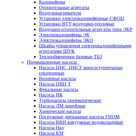
Калориферы
Отопительные агрегаты
Воздухонагреватели
Установки электрокалориферные СФОЦ
Установки ВТУ воздушно-тепловые
Воздушно-отопительные агрегаты типа ЭКР
Электрокалориферы ЭК
Электрокалориферы ЭКО
Шкафы управления электрокалориферными
агрегатами ШУК
Теплообменники базовые ТБЗ
Промышленные насосы
Насосы ЦНС, ЦНСГ многоступенчатые
секционные
Вихревые насосы
Насосы ЦВЦ Т
Фекальные насосы
Насосы НК
Турбонасосы пневматические
Насосы ЛМ линейные
Химические насосы
Погружные дренажные насосы ГНОМ
Насосы ВВН вакуумные водокольцевые
Насосы Нку
Насосы КМ