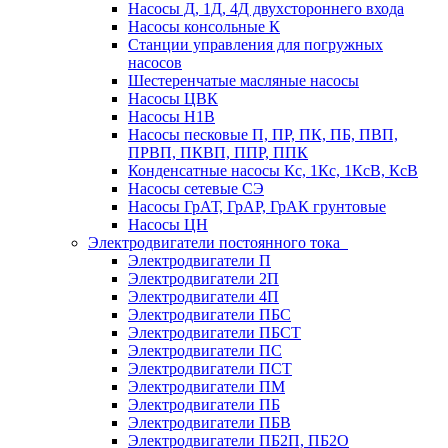
Насосы Д, 1Д, 4Д двухстороннего входа
Насосы консольные К
Станции управления для погружных
насосов
Шестеренчатые масляные насосы
Насосы ЦВК
Насосы Н1В
Насосы песковые П, ПР, ПК, ПБ, ПВП,
ПРВП, ПКВП, ППР, ППК
Конденсатные насосы Кс, 1Кс, 1КсВ, КсВ
Насосы сетевые СЭ
Насосы ГрАТ, ГрАР, ГрАК грунтовые
Насосы ЦН
Электродвигатели постоянного тока
Электродвигатели П
Электродвигатели 2П
Электродвигатели 4П
Электродвигатели ПБС
Электродвигатели ПБСТ
Электродвигатели ПС
Электродвигатели ПСТ
Электродвигатели ПМ
Электродвигатели ПБ
Электродвигатели ПБВ
Электродвигатели ПБ2П, ПБ2О