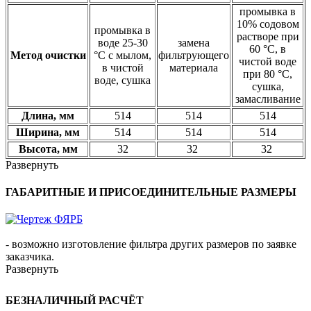
промывка в
10% содовом
промывка в
растворе при
воде 25-30
замена
60 °С, в
Метод очистки
°С с мылом,
фильтрующего
чистой воде
в чистой
материала
при 80 °С,
воде, сушка
сушка,
замасливание
Длина, мм
514
514
514
Ширина, мм
514
514
514
Высота, мм
32
32
32
Развернуть
ГАБАРИТНЫЕ И ПРИСОЕДИНИТЕЛЬНЫЕ РАЗМЕРЫ
- возможно изготовление фильтра других размеров по заявке
заказчика.
Развернуть
БЕЗНАЛИЧНЫЙ РАСЧЁТ