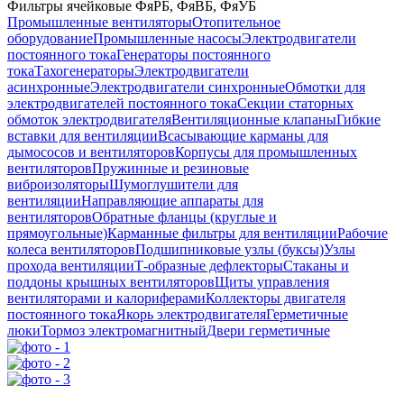
Фильтры ячейковые ФяРБ, ФяВБ, ФяУБ
Промышленные вентиляторы
Отопительное
оборудование
Промышленные насосы
Электродвигатели
постоянного тока
Генераторы постоянного
тока
Тахогенераторы
Электродвигатели
асинхронные
Электродвигатели синхронные
Обмотки для
электродвигателей постоянного тока
Секции статорных
обмоток электродвигателя
Вентиляционные клапаны
Гибкие
вставки для вентиляции
Всасывающие карманы для
дымососов и вентиляторов
Корпусы для промышленных
вентиляторов
Пружинные и резиновые
виброизоляторы
Шумоглушители для
вентиляции
Направляющие аппараты для
вентиляторов
Обратные фланцы (круглые и
прямоугольные)
Карманные фильтры для вентиляции
Рабочие
колеса вентиляторов
Подшипниковые узлы (буксы)
Узлы
прохода вентиляции
Т-образные дефлекторы
Стаканы и
поддоны крышных вентиляторов
Щиты управления
вентиляторами и калориферами
Коллекторы двигателя
постоянного тока
Якорь электродвигателя
Герметичные
люки
Тормоз электромагнитный
Двери герметичные