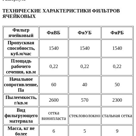
ТЕХНИЧЕСКИЕ ХАРАКТЕРИСТИКИ ФИЛЬТРОВ
ЯЧЕЙКОВЫХ
Фильтр
ФяВБ
ФяУБ
ФяРБ
ячейковый
Пропускная
способность,
1540
1540
1540
куб.м/час
Площадь
рабочего
0,22
0,22
0,22
сечения, кв.м
Начальное
сопротивление,
60
40
50
Па
Пылеемкость,
2600
570
2300
г/кв.м
Вид
сетка
фильтрующего
стекловолокно
стальная сетка
винипласта
материала
Масса, кг не
6
5
9
более