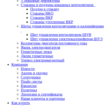
Т-образные дефлекторы
Стаканы и поддоны крышных вентиляторов
Поддон к стакану
Стаканы ВКО
Стаканы ВКР
Стаканы утепленные ВКР
Щиты управления вентиляторами и калориферами
Щит управления вентилятором ЩУВ
Щит управления электрокалорифером ЩУЭ
Коллекторы двигателя постоянного тока
Якорь электродвигателя
Герметичные люки
Двери герметичные
Тормоз электромагнитный
Компания
Новости
Акции и скидки
Сотрудники
Прайс-листы
Вакансии
Политика
Лицензии и сертификаты
Наши клиенты и партнеры
Как купить