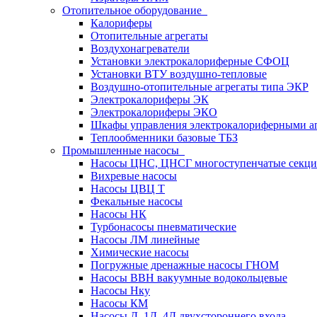
Отопительное оборудование
Калориферы
Отопительные агрегаты
Воздухонагреватели
Установки электрокалориферные СФОЦ
Установки ВТУ воздушно-тепловые
Воздушно-отопительные агрегаты типа ЭКР
Электрокалориферы ЭК
Электрокалориферы ЭКО
Шкафы управления электрокалориферными 
Теплообменники базовые ТБЗ
Промышленные насосы
Насосы ЦНС, ЦНСГ многоступенчатые секц
Вихревые насосы
Насосы ЦВЦ Т
Фекальные насосы
Насосы НК
Турбонасосы пневматические
Насосы ЛМ линейные
Химические насосы
Погружные дренажные насосы ГНОМ
Насосы ВВН вакуумные водокольцевые
Насосы Нку
Насосы КМ
Насосы Д, 1Д, 4Д двухстороннего входа