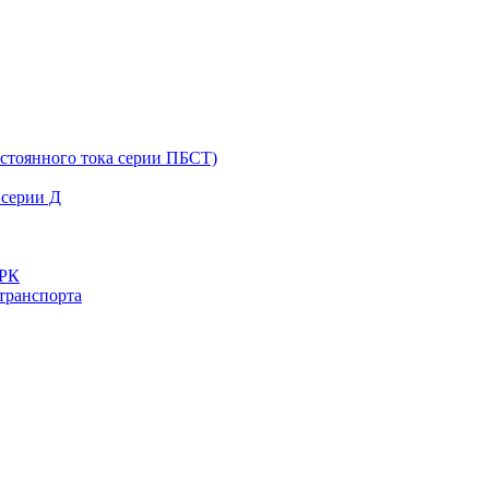
остоянного тока серии ПБСТ)
 серии Д
ДРК
транспорта