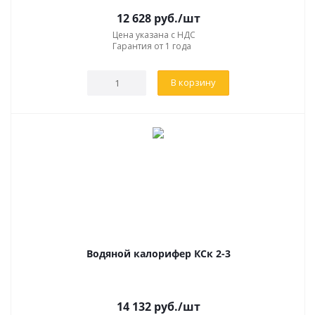
ОСОБЕННОСТИ КОНСТРУКЦИИ
12 628
руб.
/шт
Цена указана с НДС
Устройство для отопления устанавливается в
Гарантия от 1 года
помещениях с надежной системой теплоснабжения.
Прибор позволяет обогревать воздух до высоких
В корзину
температур. Калорифер
биметаллический устанавливаются на объектах,
оборудованных придаточной вентиляцией. В качестве
обогревательного элемента в них используют трубы,
форма которых различается в зависимости от модели
изделия. По трубам передвигается жидкая среда –
теплоноситель.
По конструкции различают 2 типа водяных
воздухонагревателей:
Водяной калорифер КСк 2-3
Одноходовые – теплоноситель двигается в одном
направлении.
14 132
руб.
/шт
Многоходовые – теплоноситель меняет направление