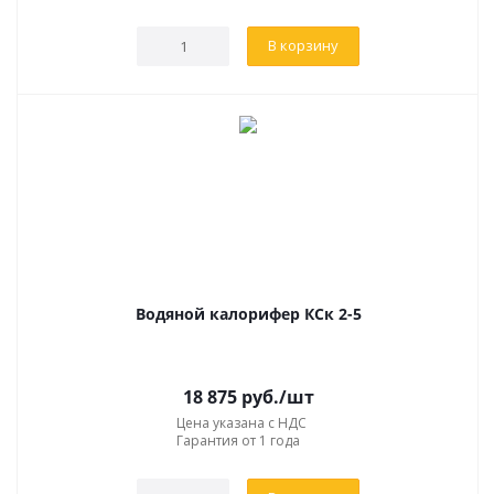
коттеджах.
Принцип действия заключается в том, что вода
В корзину
(теплоноситель) лучше отдает тепло по отношению к
потокам воздуха, имеет рёберную структуру с
насаженными на трубы стальными пластинами или
навитой проволокой.
Вода, являясь основой системы отопления,
специального нагрева не требует. Происходит экономия
электроэнергии.
УСЛОВИЯ ЭКСПЛУАТАЦИИ
Водяной калорифер КСк 2-5
Используются в холодных и умеренных широтах. В
инструкции по эксплуатации указано, какая модель
18 875
руб.
/шт
рассчитана на определенный температурный режим.
Цена указана с НДС
Воздушное пространство объекта не должно содержать
Гарантия от 1 года
волокнистых материалов, липких и абразивных веществ.
Следите за запыленностью воздуха – 0,5 м/м3.