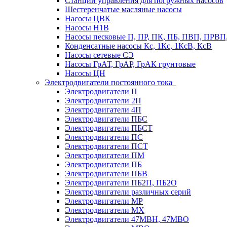
Станции управления для погружных насосов
Шестеренчатые масляные насосы
Насосы ЦВК
Насосы Н1В
Насосы песковые П, ПР, ПК, ПБ, ПВП, ПРВ
Конденсатные насосы Кс, 1Кс, 1КсВ, КсВ
Насосы сетевые СЭ
Насосы ГрАТ, ГрАР, ГрАК грунтовые
Насосы ЦН
Электродвигатели постоянного тока
Электродвигатели П
Электродвигатели 2П
Электродвигатели 4П
Электродвигатели ПБС
Электродвигатели ПБСТ
Электродвигатели ПС
Электродвигатели ПСТ
Электродвигатели ПМ
Электродвигатели ПБ
Электродвигатели ПБВ
Электродвигатели ПБ2П, ПБ2О
Электродвигатели различных серий
Электродвигатели МР
Электродвигатели MX
Электродвигатели 47MBH, 47МВО