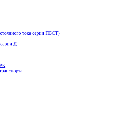
остоянного тока серии ПБСТ)
 серии Д
ДРК
транспорта