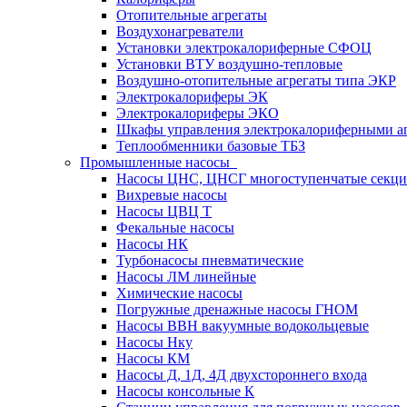
Отопительные агрегаты
Воздухонагреватели
Установки электрокалориферные СФОЦ
Установки ВТУ воздушно-тепловые
Воздушно-отопительные агрегаты типа ЭКР
Электрокалориферы ЭК
Электрокалориферы ЭКО
Шкафы управления электрокалориферными 
Теплообменники базовые ТБЗ
Промышленные насосы
Насосы ЦНС, ЦНСГ многоступенчатые секц
Вихревые насосы
Насосы ЦВЦ Т
Фекальные насосы
Насосы НК
Турбонасосы пневматические
Насосы ЛМ линейные
Химические насосы
Погружные дренажные насосы ГНОМ
Насосы ВВН вакуумные водокольцевые
Насосы Нку
Насосы КМ
Насосы Д, 1Д, 4Д двухстороннего входа
Насосы консольные К