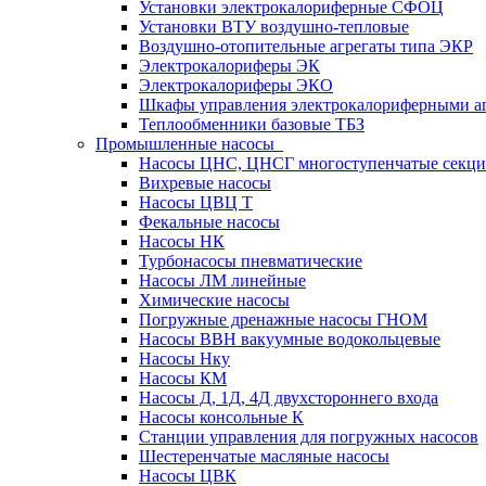
Установки электрокалориферные СФОЦ
Установки ВТУ воздушно-тепловые
Воздушно-отопительные агрегаты типа ЭКР
Электрокалориферы ЭК
Электрокалориферы ЭКО
Шкафы управления электрокалориферными 
Теплообменники базовые ТБЗ
Промышленные насосы
Насосы ЦНС, ЦНСГ многоступенчатые секц
Вихревые насосы
Насосы ЦВЦ Т
Фекальные насосы
Насосы НК
Турбонасосы пневматические
Насосы ЛМ линейные
Химические насосы
Погружные дренажные насосы ГНОМ
Насосы ВВН вакуумные водокольцевые
Насосы Нку
Насосы КМ
Насосы Д, 1Д, 4Д двухстороннего входа
Насосы консольные К
Станции управления для погружных насосов
Шестеренчатые масляные насосы
Насосы ЦВК