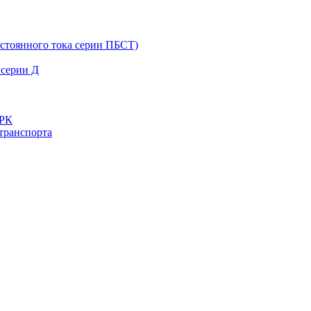
остоянного тока серии ПБСТ)
 серии Д
ДРК
транспорта