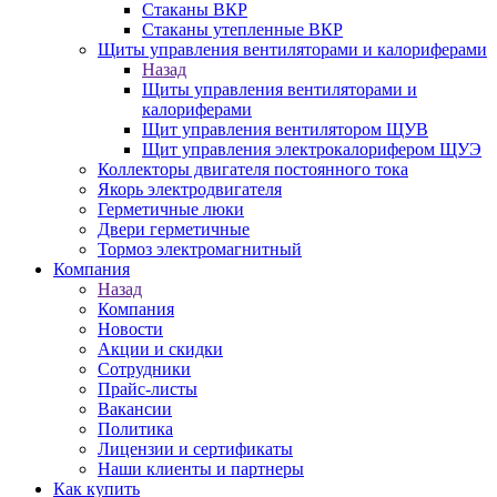
Стаканы ВКР
Стаканы утепленные ВКР
Щиты управления вентиляторами и калориферами
Назад
Щиты управления вентиляторами и
калориферами
Щит управления вентилятором ЩУВ
Щит управления электрокалорифером ЩУЭ
Коллекторы двигателя постоянного тока
Якорь электродвигателя
Герметичные люки
Двери герметичные
Тормоз электромагнитный
Компания
Назад
Компания
Новости
Акции и скидки
Сотрудники
Прайс-листы
Вакансии
Политика
Лицензии и сертификаты
Наши клиенты и партнеры
Как купить