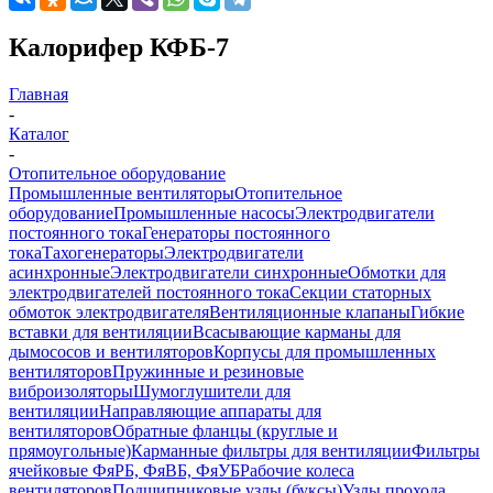
Калорифер КФБ-7
Главная
-
Каталог
-
Отопительное оборудование
Промышленные вентиляторы
Отопительное
оборудование
Промышленные насосы
Электродвигатели
постоянного тока
Генераторы постоянного
тока
Тахогенераторы
Электродвигатели
асинхронные
Электродвигатели синхронные
Обмотки для
электродвигателей постоянного тока
Секции статорных
обмоток электродвигателя
Вентиляционные клапаны
Гибкие
вставки для вентиляции
Всасывающие карманы для
дымососов и вентиляторов
Корпусы для промышленных
вентиляторов
Пружинные и резиновые
виброизоляторы
Шумоглушители для
вентиляции
Направляющие аппараты для
вентиляторов
Обратные фланцы (круглые и
прямоугольные)
Карманные фильтры для вентиляции
Фильтры
ячейковые ФяРБ, ФяВБ, ФяУБ
Рабочие колеса
вентиляторов
Подшипниковые узлы (буксы)
Узлы прохода