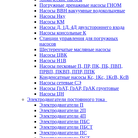
Погружные дренажные насосы ГНОМ
Насосы ВВН вакуумные водокольцевые
Насосы Нку
Насосы КМ
Насосы Д, 1Д, 4Д двухстороннего входа
Насосы консольные К
Станции управления для погружных
насосов
Шестеренчатые масляные насосы
Насосы ЦВК
Насосы Н1В
Насосы песковые П, ПР, ПК, ПБ, ПВП,
ПРВП, ПКВП, ППР, ППК
Конденсатные насосы Кс, 1Кс, 1КсВ, КсВ
Насосы сетевые СЭ
Насосы ГрАТ, ГрАР, ГрАК грунтовые
Насосы ЦН
Электродвигатели постоянного тока
Электродвигатели П
Электродвигатели 2П
Электродвигатели 4П
Электродвигатели ПБС
Электродвигатели ПБСТ
Электродвигатели ПС