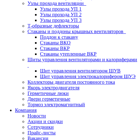
Узлы прохода вентиляции
Узлы прохода УП 1
Узлы прохода УП 2
Узлы прохода УП 3
Т-образные дефлекторы
Стаканы и поддоны крышных вентиляторов
Поддон к стакану
Стаканы ВКО
Стаканы ВКР
Стаканы утепленные ВКР
Щиты управления вентиляторами и калориферами
Щит управления вентилятором ЩУВ
Щит управления электрокалорифером ЩУЭ
Коллекторы двигателя постоянного тока
Якорь электродвигателя
Герметичные люки
Двери герметичные
Тормоз электромагнитный
Компания
Новости
Акции и скидки
Сотрудники
Прайс-листы
Вакансии