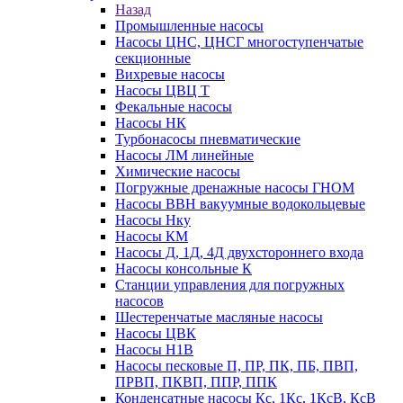
Назад
Промышленные насосы
Насосы ЦНС, ЦНСГ многоступенчатые
секционные
Вихревые насосы
Насосы ЦВЦ Т
Фекальные насосы
Насосы НК
Турбонасосы пневматические
Насосы ЛМ линейные
Химические насосы
Погружные дренажные насосы ГНОМ
Насосы ВВН вакуумные водокольцевые
Насосы Нку
Насосы КМ
Насосы Д, 1Д, 4Д двухстороннего входа
Насосы консольные К
Станции управления для погружных
насосов
Шестеренчатые масляные насосы
Насосы ЦВК
Насосы Н1В
Насосы песковые П, ПР, ПК, ПБ, ПВП,
ПРВП, ПКВП, ППР, ППК
Конденсатные насосы Кс, 1Кс, 1КсВ, КсВ