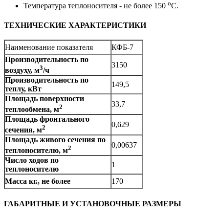
о
Температура теплоносителя - не более 150
С.
ТЕХНИЧЕСКИЕ ХАРАКТЕРИСТИКИ
Наименование показателя
КФБ-7
Производительность по
3150
3
воздуху, м
/ч
Производительность по
149,5
теплу, кВт
Площадь поверхности
33,7
2
теплообмена, м
Площадь фронтального
0,629
2
сечения, м
Площадь живого сечения по
0,00637
2
теплоносителю, м
Число ходов по
1
теплоносителю
Масса кг., не более
170
ГАБАРИТНЫЕ И УСТАНОВОЧНЫЕ РАЗМЕРЫ