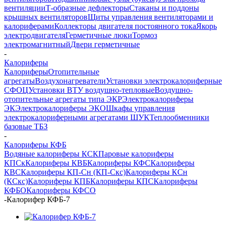
вентиляции
Т-образные дефлекторы
Стаканы и поддоны
крышных вентиляторов
Щиты управления вентиляторами и
калориферами
Коллекторы двигателя постоянного тока
Якорь
электродвигателя
Герметичные люки
Тормоз
электромагнитный
Двери герметичные
-
Калориферы
Калориферы
Отопительные
агрегаты
Воздухонагреватели
Установки электрокалориферные
СФОЦ
Установки ВТУ воздушно-тепловые
Воздушно-
отопительные агрегаты типа ЭКР
Электрокалориферы
ЭК
Электрокалориферы ЭКО
Шкафы управления
электрокалориферными агрегатами ШУК
Теплообменники
базовые ТБЗ
-
Калориферы КФБ
Водяные калориферы КСК
Паровые калориферы
КПСк
Калориферы КВБ
Калориферы КФС
Калориферы
КВС
Калориферы КП-Сн (КП-Скс)
Калориферы КСн
(КСкс)
Калориферы КПБ
Калориферы КПС
Калориферы
КФБО
Калориферы КФСО
-
Калорифер КФБ-7