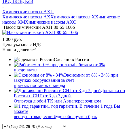
1Кс, 1КсВ, КсВ
-
Химические насосы АХП
Химические насосы AX
Химические насосы X
Химические
насосы XМ
Химические насосы AXО
-
Насос химический АХП 80-65-160б
1 000 руб.
Цена указана с НДС
Нашли дешевле?
Сделано в России
Работаем от 0%
предоплаты
Экономим от 8% - 34% при
закупках оборудования за счет
прямых поставок с завода
Доставка по
России и СНГ от 3 до 7 дней.
Отгрузка любой ТК или Авиаперевозчиком
1 год гарантии. В течение 1 года Вы
можете
вернуть товар, если будет обнаружен брак