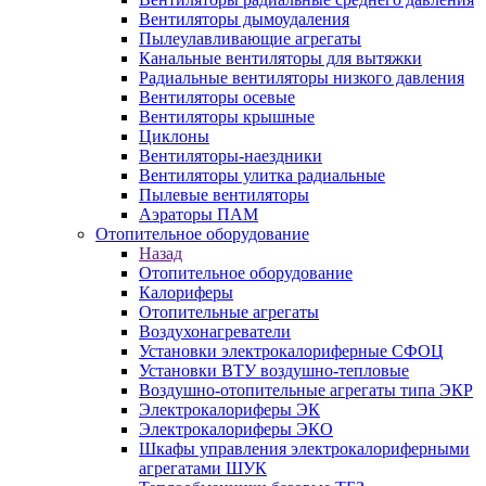
Вентиляторы дымоудаления
Пылеулавливающие агрегаты
Канальные вентиляторы для вытяжки
Радиальные вентиляторы низкого давления
Вентиляторы осевые
Вентиляторы крышные
Циклоны
Вентиляторы-наездники
Вентиляторы улитка радиальные
Пылевые вентиляторы
Аэраторы ПАМ
Отопительное оборудование
Назад
Отопительное оборудование
Калориферы
Отопительные агрегаты
Воздухонагреватели
Установки электрокалориферные СФОЦ
Установки ВТУ воздушно-тепловые
Воздушно-отопительные агрегаты типа ЭКР
Электрокалориферы ЭК
Электрокалориферы ЭКО
Шкафы управления электрокалориферными
агрегатами ШУК