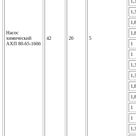
1,
1,
1,
Насос
1,
химический
42
20
5
АХП 80-65-160б
1
1
1,
1,
1,
1,
1
1
1,