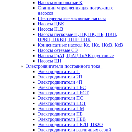
Насосы консольные К
Станции управления для погружных
насосов
Шестеренчатые масляные насосы
Насосы ЦВК
Насосы Н1В
Насосы песковые П, ПР, ПК, ПБ, ПВП,
ПРВП, ПКВП, ППР, ППК
Конденсатные насосы Кс, 1Кс, 1КсВ, КсВ
Насосы сетевые СЭ
Насосы ГрАТ, ГрАР, ГрАК грунтовые
Насосы ЦН
Электродвигатели постоянного тока
Электродвигатели П
Электродвигатели 2П
Электродвигатели 4П
Электродвигатели ПБС
Электродвигатели ПБСТ
Электродвигатели ПС
Электродвигатели ПСТ
Электродвигатели ПМ
Электродвигатели ПБ
Электродвигатели ПБВ
Электродвигатели ПБ2П, ПБ2О
Электродвигатели различных серий