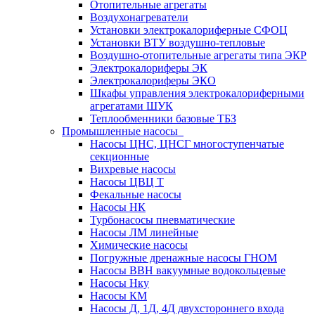
Отопительные агрегаты
Воздухонагреватели
Установки электрокалориферные СФОЦ
Установки ВТУ воздушно-тепловые
Воздушно-отопительные агрегаты типа ЭКР
Электрокалориферы ЭК
Электрокалориферы ЭКО
Шкафы управления электрокалориферными
агрегатами ШУК
Теплообменники базовые ТБЗ
Промышленные насосы
Насосы ЦНС, ЦНСГ многоступенчатые
секционные
Вихревые насосы
Насосы ЦВЦ Т
Фекальные насосы
Насосы НК
Турбонасосы пневматические
Насосы ЛМ линейные
Химические насосы
Погружные дренажные насосы ГНОМ
Насосы ВВН вакуумные водокольцевые
Насосы Нку
Насосы КМ
Насосы Д, 1Д, 4Д двухстороннего входа