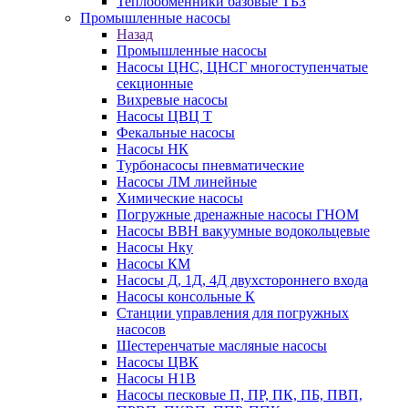
Теплообменники базовые ТБЗ
Промышленные насосы
Назад
Промышленные насосы
Насосы ЦНС, ЦНСГ многоступенчатые
секционные
Вихревые насосы
Насосы ЦВЦ Т
Фекальные насосы
Насосы НК
Турбонасосы пневматические
Насосы ЛМ линейные
Химические насосы
Погружные дренажные насосы ГНОМ
Насосы ВВН вакуумные водокольцевые
Насосы Нку
Насосы КМ
Насосы Д, 1Д, 4Д двухстороннего входа
Насосы консольные К
Станции управления для погружных
насосов
Шестеренчатые масляные насосы
Насосы ЦВК
Насосы Н1В
Насосы песковые П, ПР, ПК, ПБ, ПВП,