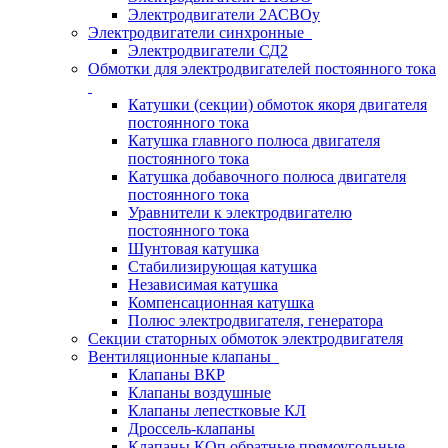
Электродвигатели 2АСВОу
Электродвигатели синхронные
Электродвигатели СД2
Обмотки для электродвигателей постоянного тока
Катушки (секции) обмоток якоря двигателя
постоянного тока
Катушка главного полюса двигателя
постоянного тока
Катушка добавочного полюса двигателя
постоянного тока
Уравнители к электродвигателю
постоянного тока
Шунтовая катушка
Стабилизирующая катушка
Независимая катушка
Компенсационная катушка
Полюс электродвигателя, генератора
Секции статорных обмоток электродвигателя
Вентиляционные клапаны
Клапаны ВКР
Клапаны воздушные
Клапаны лепестковые КЛ
Дроссель-клапаны
Клапаны КОп обратные прямоугольные