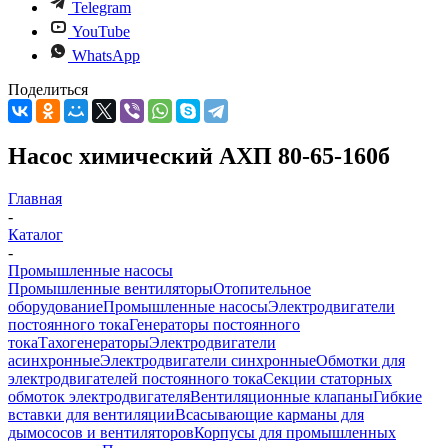
Telegram
YouTube
WhatsApp
Поделиться
Насос химический АХП 80-65-160б
Главная
-
Каталог
-
Промышленные насосы
Промышленные вентиляторы
Отопительное
оборудование
Промышленные насосы
Электродвигатели
постоянного тока
Генераторы постоянного
тока
Тахогенераторы
Электродвигатели
асинхронные
Электродвигатели синхронные
Обмотки для
электродвигателей постоянного тока
Секции статорных
обмоток электродвигателя
Вентиляционные клапаны
Гибкие
вставки для вентиляции
Всасывающие карманы для
дымососов и вентиляторов
Корпусы для промышленных