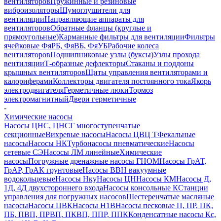
вентиляторов
Пружинные и резиновые
виброизоляторы
Шумоглушители для
вентиляции
Направляющие аппараты для
вентиляторов
Обратные фланцы (круглые и
прямоугольные)
Карманные фильтры для вентиляции
Фильтры
ячейковые ФяРБ, ФяВБ, ФяУБ
Рабочие колеса
вентиляторов
Подшипниковые узлы (буксы)
Узлы прохода
вентиляции
Т-образные дефлекторы
Стаканы и поддоны
крышных вентиляторов
Щиты управления вентиляторами и
калориферами
Коллекторы двигателя постоянного тока
Якорь
электродвигателя
Герметичные люки
Тормоз
электромагнитный
Двери герметичные
-
Химические насосы
Насосы ЦНС, ЦНСГ многоступенчатые
секционные
Вихревые насосы
Насосы ЦВЦ Т
Фекальные
насосы
Насосы НК
Турбонасосы пневматические
Насосы
сетевые СЭ
Насосы ЛМ линейные
Химические
насосы
Погружные дренажные насосы ГНОМ
Насосы ГрАТ,
ГрАР, ГрАК грунтовые
Насосы ВВН вакуумные
водокольцевые
Насосы Нку
Насосы ЦН
Насосы КМ
Насосы Д,
1Д, 4Д двухстороннего входа
Насосы консольные К
Станции
управления для погружных насосов
Шестеренчатые масляные
насосы
Насосы ЦВК
Насосы Н1В
Насосы песковые П, ПР, ПК,
ПБ, ПВП, ПРВП, ПКВП, ППР, ППК
Конденсатные насосы Кс,