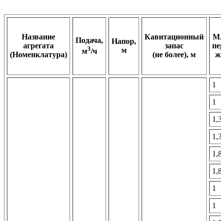
Название
Кавитационный
M
Подача,
Напор,
агрегата
запас
пе
3
м
м
/ч
(Номенклатура)
(не более), м
ж
1
1
1,
1,
1,
1,
1
1