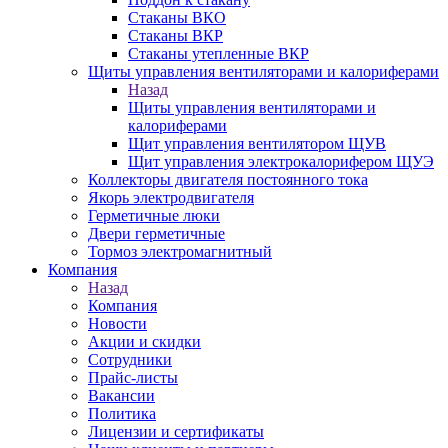
Стаканы ВКО
Стаканы ВКР
Стаканы утепленные ВКР
Щиты управления вентиляторами и калориферами
Назад
Щиты управления вентиляторами и
калориферами
Щит управления вентилятором ЩУВ
Щит управления электрокалорифером ЩУЭ
Коллекторы двигателя постоянного тока
Якорь электродвигателя
Герметичные люки
Двери герметичные
Тормоз электромагнитный
Компания
Назад
Компания
Новости
Акции и скидки
Сотрудники
Прайс-листы
Вакансии
Политика
Лицензии и сертификаты