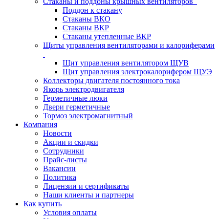
Стаканы и поддоны крышных вентиляторов
Поддон к стакану
Стаканы ВКО
Стаканы ВКР
Стаканы утепленные ВКР
Щиты управления вентиляторами и калориферами
Щит управления вентилятором ЩУВ
Щит управления электрокалорифером ЩУЭ
Коллекторы двигателя постоянного тока
Якорь электродвигателя
Герметичные люки
Двери герметичные
Тормоз электромагнитный
Компания
Новости
Акции и скидки
Сотрудники
Прайс-листы
Вакансии
Политика
Лицензии и сертификаты
Наши клиенты и партнеры
Как купить
Условия оплаты