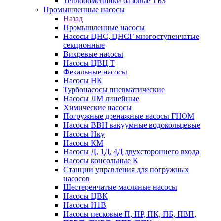
Теплообменники базовые ТБЗ
Промышленные насосы
Назад
Промышленные насосы
Насосы ЦНС, ЦНСГ многоступенчатые
секционные
Вихревые насосы
Насосы ЦВЦ Т
Фекальные насосы
Насосы НК
Турбонасосы пневматические
Насосы ЛМ линейные
Химические насосы
Погружные дренажные насосы ГНОМ
Насосы ВВН вакуумные водокольцевые
Насосы Нку
Насосы КМ
Насосы Д, 1Д, 4Д двухстороннего входа
Насосы консольные К
Станции управления для погружных
насосов
Шестеренчатые масляные насосы
Насосы ЦВК
Насосы Н1В
Насосы песковые П, ПР, ПК, ПБ, ПВП,