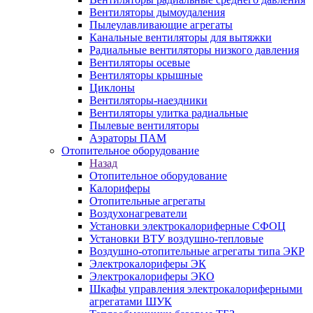
Вентиляторы дымоудаления
Пылеулавливающие агрегаты
Канальные вентиляторы для вытяжки
Радиальные вентиляторы низкого давления
Вентиляторы осевые
Вентиляторы крышные
Циклоны
Вентиляторы-наездники
Вентиляторы улитка радиальные
Пылевые вентиляторы
Аэраторы ПАМ
Отопительное оборудование
Назад
Отопительное оборудование
Калориферы
Отопительные агрегаты
Воздухонагреватели
Установки электрокалориферные СФОЦ
Установки ВТУ воздушно-тепловые
Воздушно-отопительные агрегаты типа ЭКР
Электрокалориферы ЭК
Электрокалориферы ЭКО
Шкафы управления электрокалориферными
агрегатами ШУК