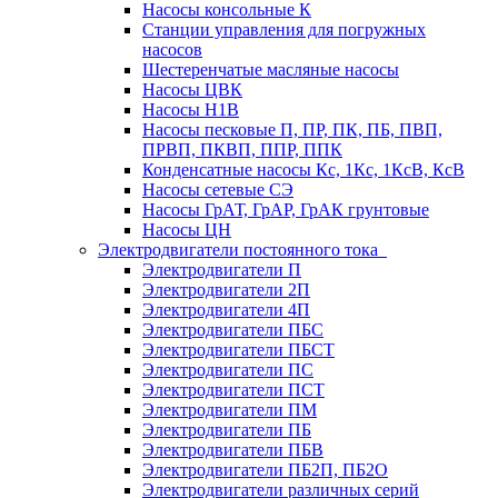
Насосы консольные К
Станции управления для погружных
насосов
Шестеренчатые масляные насосы
Насосы ЦВК
Насосы Н1В
Насосы песковые П, ПР, ПК, ПБ, ПВП,
ПРВП, ПКВП, ППР, ППК
Конденсатные насосы Кс, 1Кс, 1КсВ, КсВ
Насосы сетевые СЭ
Насосы ГрАТ, ГрАР, ГрАК грунтовые
Насосы ЦН
Электродвигатели постоянного тока
Электродвигатели П
Электродвигатели 2П
Электродвигатели 4П
Электродвигатели ПБС
Электродвигатели ПБСТ
Электродвигатели ПС
Электродвигатели ПСТ
Электродвигатели ПМ
Электродвигатели ПБ
Электродвигатели ПБВ
Электродвигатели ПБ2П, ПБ2О
Электродвигатели различных серий