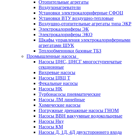
Отопительные агрегаты
Воздухонагреватели
Установки электрокалориферные СФОЦ
Установки ВТУ воздушно-тепловые
Воздушно-отопительные агрегаты типа ЭКР
Электрокалориферы ЭК
Электрокалориферы ЭКО
Шкафы управления электрокалориферными
агрегатами ШУК
Теплообменники базовые ТБЗ
Промышленные насосы
Насосы ЦНС, ЦНСГ многоступенчатые
секционные
Вихревые насосы
Насосы ЦВЦ Т
Фекальные насосы
Насосы НК
Турбонасосы пневматические
Насосы ЛМ линейные
Химические насосы
Погружные дренажные насосы ГНОМ
Насосы ВВН вакуумные водокольцевые
Насосы Нку
Насосы КМ
Насосы Д, 1Д, 4Д двухстороннего входа