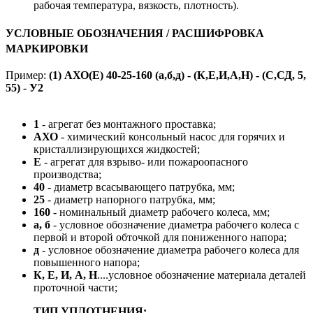
рабочая температура, вязкость, плотность).
УСЛОВНЫЕ ОБОЗНАЧЕНИЯ / РАСШИФРОВКА
МАРКИРОВКИ
Пример:
(1) АХО(Е) 40-25-160 (а,б,д) - (К,Е,И,А,Н) - (С,СД, 5,
55) - У2
1
- агрегат без монтажного проставка;
АХО
- химический консольный насос для горячих и
кристаллизирующихся жидкостей;
Е
- агрегат для взрыво- или пожароопасного
производства;
40
- диаметр всасывающего патрубка, мм;
25
- диаметр напорного патрубка, мм;
160
- номинальный диаметр рабочего колеса, мм;
а, б
- условное обозначение диаметра рабочего колеса с
первой и второй обточкой для пониженного напора;
д
- условное обозначение диаметра рабочего колеса для
повышенного напора;
К, Е, И, А, Н
....условное обозначение материала деталей
проточной части;
ТИП УПЛОТНЕНИЯ: