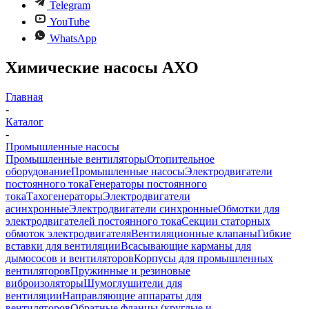
Telegram
YouTube
WhatsApp
Химические насосы AXО
Главная
-
Каталог
-
Промышленные насосы
Промышленные вентиляторы
Отопительное
оборудование
Промышленные насосы
Электродвигатели
постоянного тока
Генераторы постоянного
тока
Тахогенераторы
Электродвигатели
асинхронные
Электродвигатели синхронные
Обмотки для
электродвигателей постоянного тока
Секции статорных
обмоток электродвигателя
Вентиляционные клапаны
Гибкие
вставки для вентиляции
Всасывающие карманы для
дымососов и вентиляторов
Корпусы для промышленных
вентиляторов
Пружинные и резиновые
виброизоляторы
Шумоглушители для
вентиляции
Направляющие аппараты для
вентиляторов
Обратные фланцы (круглые и