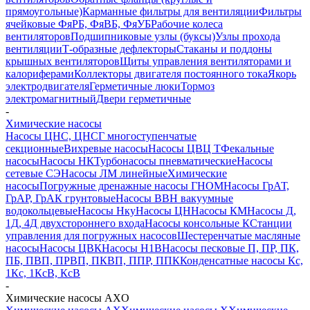
прямоугольные)
Карманные фильтры для вентиляции
Фильтры
ячейковые ФяРБ, ФяВБ, ФяУБ
Рабочие колеса
вентиляторов
Подшипниковые узлы (буксы)
Узлы прохода
вентиляции
Т-образные дефлекторы
Стаканы и поддоны
крышных вентиляторов
Щиты управления вентиляторами и
калориферами
Коллекторы двигателя постоянного тока
Якорь
электродвигателя
Герметичные люки
Тормоз
электромагнитный
Двери герметичные
-
Химические насосы
Насосы ЦНС, ЦНСГ многоступенчатые
секционные
Вихревые насосы
Насосы ЦВЦ Т
Фекальные
насосы
Насосы НК
Турбонасосы пневматические
Насосы
сетевые СЭ
Насосы ЛМ линейные
Химические
насосы
Погружные дренажные насосы ГНОМ
Насосы ГрАТ,
ГрАР, ГрАК грунтовые
Насосы ВВН вакуумные
водокольцевые
Насосы Нку
Насосы ЦН
Насосы КМ
Насосы Д,
1Д, 4Д двухстороннего входа
Насосы консольные К
Станции
управления для погружных насосов
Шестеренчатые масляные
насосы
Насосы ЦВК
Насосы Н1В
Насосы песковые П, ПР, ПК,
ПБ, ПВП, ПРВП, ПКВП, ППР, ППК
Конденсатные насосы Кс,
1Кс, 1КсВ, КсВ
-
Химические насосы AXО