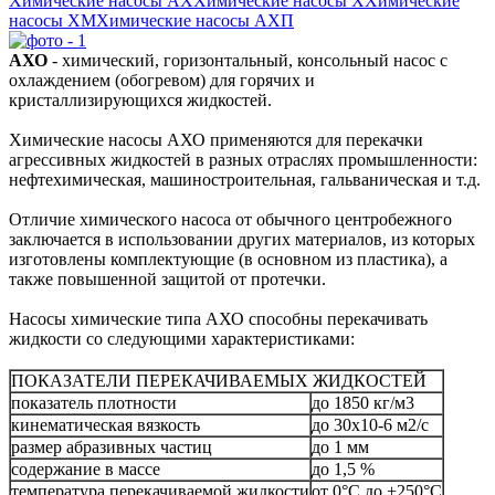
Химические насосы AX
Химические насосы X
Химические
насосы XМ
Химические насосы АХП
АХО
- химический, горизонтальный, консольный насос с
охлаждением (обогревом) для горячих и
кристаллизирующихся жидкостей.
Химические насосы АХО применяются для перекачки
агрессивных жидкостей в разных отраслях промышленности:
нефтехимическая, машиностроительная, гальваническая и т.д.
Отличие химического насоса от обычного центробежного
заключается в использовании других материалов, из которых
изготовлены комплектующие (в основном из пластика), а
также повышенной защитой от протечки.
Насосы химические типа АХО способны перекачивать
жидкости со следующими характеристиками:
ПОКАЗАТЕЛИ ПЕРЕКАЧИВАЕМЫХ ЖИДКОСТЕЙ
показатель плотности
до 1850 кг/м3
кинематическая вязкость
до 30х10-6 м2/с
размер абразивных частиц
до 1 мм
содержание в массе
до 1,5 %
температура перекачиваемой жидкости
от 0°С до +250°С