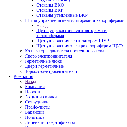
Стаканы ВКО
Стаканы ВКР
Стаканы утепленные ВКР
Щиты управления вентиляторами и калориферами
Назад
Щиты управления вентиляторами и
калориферами
Щит управления вентилятором ЩУВ
Щит управления электрокалорифером ЩУЭ
Коллекторы двигателя постоянного тока
Якорь электродвигателя
Герметичные люки
Двери герметичные
Тормоз электромагнитный
Компания
Назад
Компания
Новости
Акции и скидки
Сотрудники
Прайс-листы
Вакансии
Политика
Лицензии и сертификаты