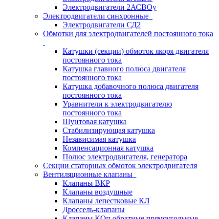
Электродвигатели 2АСВОу
Электродвигатели синхронные
Электродвигатели СД2
Обмотки для электродвигателей постоянного тока
Катушки (секции) обмоток якоря двигателя
постоянного тока
Катушка главного полюса двигателя
постоянного тока
Катушка добавочного полюса двигателя
постоянного тока
Уравнители к электродвигателю
постоянного тока
Шунтовая катушка
Стабилизирующая катушка
Независимая катушка
Компенсационная катушка
Полюс электродвигателя, генератора
Секции статорных обмоток электродвигателя
Вентиляционные клапаны
Клапаны ВКР
Клапаны воздушные
Клапаны лепестковые КЛ
Дроссель-клапаны
Клапаны КОп обратные прямоугольные