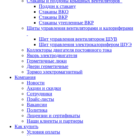
Стаканы и поддоны крышных вентиляторов
Поддон к стакану
Стаканы ВКО
Стаканы ВКР
Стаканы утепленные ВКР
Щиты управления вентиляторами и калориферами
Щит управления вентилятором ЩУВ
Щит управления электрокалорифером ЩУЭ
Коллекторы двигателя постоянного тока
Якорь электродвигателя
Герметичные люки
Двери герметичные
Тормоз электромагнитный
Компания
Новости
Акции и скидки
Сотрудники
Прайс-листы
Вакансии
Политика
Лицензии и сертификаты
Наши клиенты и партнеры
Как купить
Условия оплаты