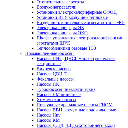
Отопительные агрегаты
Воздухонагреватели
Установки электрокалориферные СФОЦ
Установки ВТУ воздушно-тепловые
Воздушно-отопительные агрегаты типа ЭКР
Электрокалориферы ЭК
Электрокалориферы ЭКО
Шкафы управления электрокалориферными
агрегатами ШУК
Теплообменники базовые ТБЗ
Промышленные насосы
Насосы ЦНС, ЦНСГ многоступенчатые
секционные
Вихревые насосы
Насосы ЦВЦ Т
Фекальные насосы
Насосы НК
Турбонасосы пневматические
Насосы ЛМ линейные
Химические насосы
Погружные дренажные насосы ГНОМ
Насосы ВВН вакуумные водокольцевые
Насосы Нку
Насосы КМ
Насосы Д, 1Д, 4Д двухстороннего входа