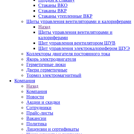
Стаканы ВКО
Стаканы ВКР
Стаканы утепленные ВКР
Щиты управления вентиляторами и калориферами
Назад
Щиты управления вентиляторами и
калориферами
Щит управления вентилятором ЩУВ
Щит управления электрокалорифером ЩУЭ
Коллекторы двигателя постоянного тока
Якорь электродвигателя
Герметичные люки
Двери герметичные
Тормоз электромагнитный
Компания
Назад
Компания
Новости
Акции и скидки
Сотрудники
Прайс-листы
Вакансии
Политика
Лицензии и сертификаты