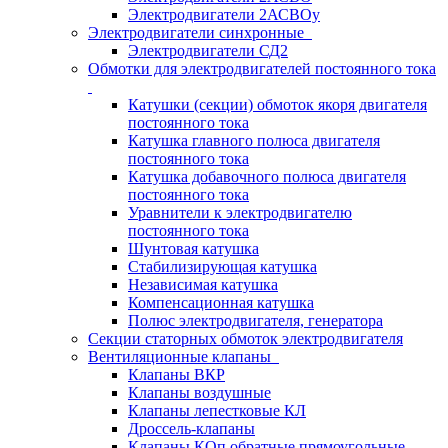
Электродвигатели 2АСВОу
Электродвигатели синхронные
Электродвигатели СД2
Обмотки для электродвигателей постоянного тока
Катушки (секции) обмоток якоря двигателя
постоянного тока
Катушка главного полюса двигателя
постоянного тока
Катушка добавочного полюса двигателя
постоянного тока
Уравнители к электродвигателю
постоянного тока
Шунтовая катушка
Стабилизирующая катушка
Независимая катушка
Компенсационная катушка
Полюс электродвигателя, генератора
Секции статорных обмоток электродвигателя
Вентиляционные клапаны
Клапаны ВКР
Клапаны воздушные
Клапаны лепестковые КЛ
Дроссель-клапаны
Клапаны КОп обратные прямоугольные