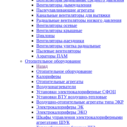
Вентиляторы дымоудаления
Пылеулавливающие агрегаты
Канальные вентиляторы для вытяжки
Радиальные вентиляторы низкого давления
Вентиляторы осевые
Вентиляторы крышные
Циклоны
Вентиляторы-наездники
Вентиляторы улитка радиальные
Пылевые вентиляторы
Аэраторы ПАМ
Отопительное оборудование
Назад
Отопительное оборудование
Калориферы
Отопительные агрегаты
Воздухонагреватели
Установки электрокалориферные СФОЦ
Установки ВТУ воздушно-тепловые
Воздушно-отопительные агрегаты типа ЭКР
Электрокалориферы ЭК
Электрокалориферы ЭКО
Шкафы управления электрокалориферными
агрегатами ШУК