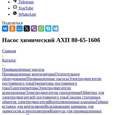
Telegram
YouTube
WhatsApp
Поделиться
Насос химический АХП 80-65-160б
Главная
-
Каталог
-
Промышленные насосы
Промышленные вентиляторы
Отопительное
оборудование
Промышленные насосы
Электродвигатели
постоянного тока
Генераторы постоянного
тока
Тахогенераторы
Электродвигатели
асинхронные
Электродвигатели синхронные
Обмотки для
электродвигателей постоянного тока
Секции статорных
обмоток электродвигателя
Вентиляционные клапаны
Гибкие
вставки для вентиляции
Всасывающие карманы для
дымососов и вентиляторов
Корпусы для промышленных