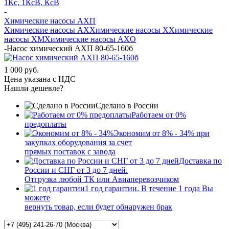
1Кс, 1КсВ, КсВ
-
Химические насосы АХП
Химические насосы AX
Химические насосы X
Химические
насосы XМ
Химические насосы AXО
-
Насос химический АХП 80-65-160б
1 000 руб.
Цена указана с НДС
Нашли дешевле?
Сделано в России
Работаем от 0%
предоплаты
Экономим от 8% - 34% при
закупках оборудования за счет
прямых поставок с завода
Доставка по
России и СНГ от 3 до 7 дней.
Отгрузка любой ТК или Авиаперевозчиком
1 год гарантии. В течение 1 года Вы
можете
вернуть товар, если будет обнаружен брак