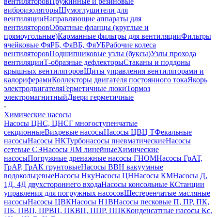
вентиляторов
Пружинные и резиновые
виброизоляторы
Шумоглушители для
вентиляции
Направляющие аппараты для
вентиляторов
Обратные фланцы (круглые и
прямоугольные)
Карманные фильтры для вентиляции
Фильтры
ячейковые ФяРБ, ФяВБ, ФяУБ
Рабочие колеса
вентиляторов
Подшипниковые узлы (буксы)
Узлы прохода
вентиляции
Т-образные дефлекторы
Стаканы и поддоны
крышных вентиляторов
Щиты управления вентиляторами и
калориферами
Коллекторы двигателя постоянного тока
Якорь
электродвигателя
Герметичные люки
Тормоз
электромагнитный
Двери герметичные
-
Химические насосы
Насосы ЦНС, ЦНСГ многоступенчатые
секционные
Вихревые насосы
Насосы ЦВЦ Т
Фекальные
насосы
Насосы НК
Турбонасосы пневматические
Насосы
сетевые СЭ
Насосы ЛМ линейные
Химические
насосы
Погружные дренажные насосы ГНОМ
Насосы ГрАТ,
ГрАР, ГрАК грунтовые
Насосы ВВН вакуумные
водокольцевые
Насосы Нку
Насосы ЦН
Насосы КМ
Насосы Д,
1Д, 4Д двухстороннего входа
Насосы консольные К
Станции
управления для погружных насосов
Шестеренчатые масляные
насосы
Насосы ЦВК
Насосы Н1В
Насосы песковые П, ПР, ПК,
ПБ, ПВП, ПРВП, ПКВП, ППР, ППК
Конденсатные насосы Кс,