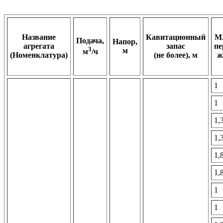
Название
Кавитационный
M
Подача,
Напор,
агрегата
запас
пе
3
м
м
/ч
(Номенклатура)
(не более), м
ж
1
1
1,
1,
1,
1,
1
1