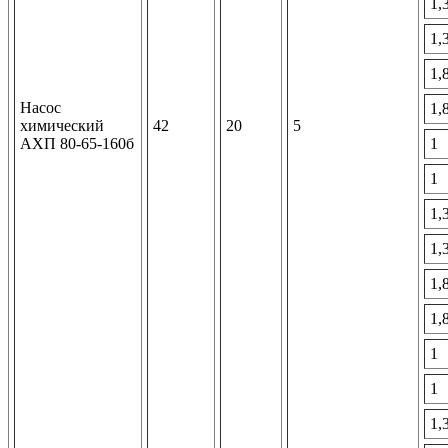
1,
1,
1,
Насос
1,
химический
42
20
5
АХП 80-65-160б
1
1
1,
1,
1,
1,
1
1
1,