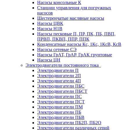
Насосы консольные К
Станции управления для погружных
насосов
Шестеренчатые масляные насосы
Насосы ЦВК
Насосы Н1В
Насосы песковые П, ПР, ПК, ПБ, ПВП,
ПРВП, ПКВП, ППР, ППК
Конденсатные насосы Кс, 1Кс, 1КсВ, КсВ
Насосы сетевые СЭ
Насосы ГрАТ, ГрАР, ГрАК грунтовые
Насосы ЦН
Электродвигатели постоянного тока
Электродвигатели П
Электродвигатели 2П
Электродвигатели 4П
Электродвигатели ПБС
Электродвигатели ПБСТ
Электродвигатели ПС
Электродвигатели ПСТ
Электродвигатели ПМ
Электродвигатели ПБ
Электродвигатели ПБВ
Электродвигатели ПБ2П, ПБ2О
Электродвигатели различных серий