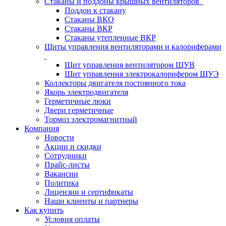
Стаканы и поддоны крышных вентиляторов
Поддон к стакану
Стаканы ВКО
Стаканы ВКР
Стаканы утепленные ВКР
Щиты управления вентиляторами и калориферами
Щит управления вентилятором ЩУВ
Щит управления электрокалорифером ЩУЭ
Коллекторы двигателя постоянного тока
Якорь электродвигателя
Герметичные люки
Двери герметичные
Тормоз электромагнитный
Компания
Новости
Акции и скидки
Сотрудники
Прайс-листы
Вакансии
Политика
Лицензии и сертификаты
Наши клиенты и партнеры
Как купить
Условия оплаты