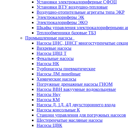
Установки электрокалориферные СФОЦ
Установки ВТУ воздушно-тепловые
Воздушно-отопительные агрегаты типа ЭКР
Электрокалориферы ЭК
Электрокалориферы ЭКО
Шкафы управления электрокалориферными 
Теплообменники базовые ТБЗ
Промышленные насосы
Насосы ЦНС, ЦНСГ многоступенчатые секц
Вихревые насосы
Насосы ЦВЦ Т
Фекальные насосы
Насосы НК
Турбонасосы пневматические
Насосы ЛМ линейные
Химические насосы
Погружные дренажные насосы ГНОМ
Насосы ВВН вакуумные водокольцевые
Насосы Нку
Насосы КМ
Насосы Д, 1Д, 4Д двухстороннего входа
Насосы консольные К
Станции управления для погружных насосов
Шестеренчатые масляные насосы
Насосы ЦВК