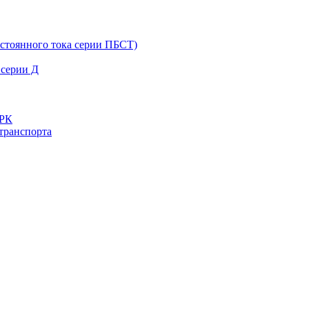
остоянного тока серии ПБСТ)
 серии Д
ДРК
транспорта