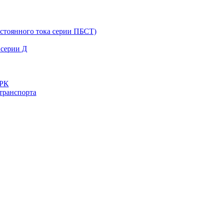
остоянного тока серии ПБСТ)
 серии Д
ДРК
транспорта