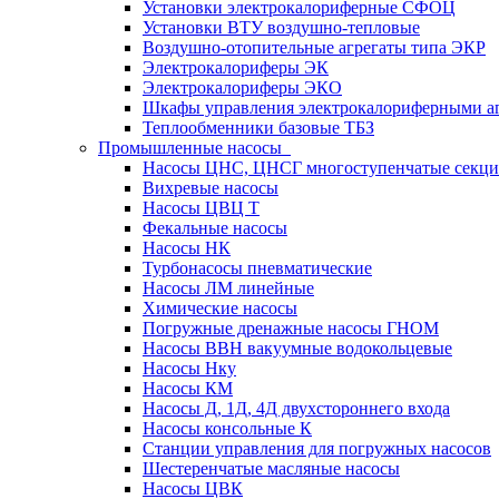
Установки электрокалориферные СФОЦ
Установки ВТУ воздушно-тепловые
Воздушно-отопительные агрегаты типа ЭКР
Электрокалориферы ЭК
Электрокалориферы ЭКО
Шкафы управления электрокалориферными 
Теплообменники базовые ТБЗ
Промышленные насосы
Насосы ЦНС, ЦНСГ многоступенчатые секц
Вихревые насосы
Насосы ЦВЦ Т
Фекальные насосы
Насосы НК
Турбонасосы пневматические
Насосы ЛМ линейные
Химические насосы
Погружные дренажные насосы ГНОМ
Насосы ВВН вакуумные водокольцевые
Насосы Нку
Насосы КМ
Насосы Д, 1Д, 4Д двухстороннего входа
Насосы консольные К
Станции управления для погружных насосов
Шестеренчатые масляные насосы
Насосы ЦВК