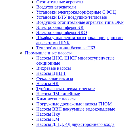
Отопительные агрегаты
Воздухонагреватели
Установки электрокалориферные СФОЦ
Установки ВТУ воздушно-тепловые
Воздушно-отопительные агрегаты типа ЭКР
Электрокалориферы ЭК
Электрокалориферы ЭКО
Шкафы управления электрокалориферными
агрегатами ШУК
Теплообменники базовые ТБЗ
Промышленные насосы
Насосы ЦНС, ЦНСГ многоступенчатые
секционные
Вихревые насосы
Насосы ЦВЦ Т
Фекальные насосы
Насосы НК
Турбонасосы пневматические
Насосы ЛМ линейные
Химические насосы
Погружные дренажные насосы ГНОМ
Насосы ВВН вакуумные водокольцевые
Насосы Нку
Насосы КМ
Насосы Д, 1Д, 4Д двухстороннего входа