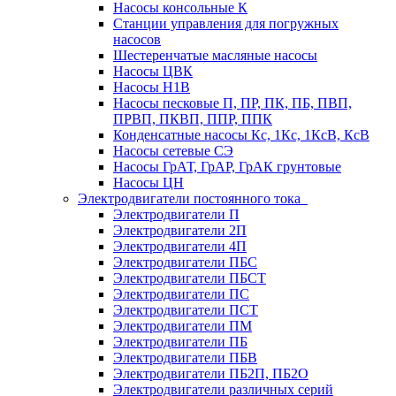
Насосы консольные К
Станции управления для погружных
насосов
Шестеренчатые масляные насосы
Насосы ЦВК
Насосы Н1В
Насосы песковые П, ПР, ПК, ПБ, ПВП,
ПРВП, ПКВП, ППР, ППК
Конденсатные насосы Кс, 1Кс, 1КсВ, КсВ
Насосы сетевые СЭ
Насосы ГрАТ, ГрАР, ГрАК грунтовые
Насосы ЦН
Электродвигатели постоянного тока
Электродвигатели П
Электродвигатели 2П
Электродвигатели 4П
Электродвигатели ПБС
Электродвигатели ПБСТ
Электродвигатели ПС
Электродвигатели ПСТ
Электродвигатели ПМ
Электродвигатели ПБ
Электродвигатели ПБВ
Электродвигатели ПБ2П, ПБ2О
Электродвигатели различных серий