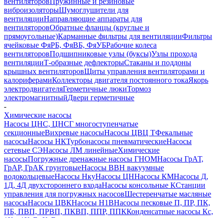
вентиляторов
Пружинные и резиновые
виброизоляторы
Шумоглушители для
вентиляции
Направляющие аппараты для
вентиляторов
Обратные фланцы (круглые и
прямоугольные)
Карманные фильтры для вентиляции
Фильтры
ячейковые ФяРБ, ФяВБ, ФяУБ
Рабочие колеса
вентиляторов
Подшипниковые узлы (буксы)
Узлы прохода
вентиляции
Т-образные дефлекторы
Стаканы и поддоны
крышных вентиляторов
Щиты управления вентиляторами и
калориферами
Коллекторы двигателя постоянного тока
Якорь
электродвигателя
Герметичные люки
Тормоз
электромагнитный
Двери герметичные
-
Химические насосы
Насосы ЦНС, ЦНСГ многоступенчатые
секционные
Вихревые насосы
Насосы ЦВЦ Т
Фекальные
насосы
Насосы НК
Турбонасосы пневматические
Насосы
сетевые СЭ
Насосы ЛМ линейные
Химические
насосы
Погружные дренажные насосы ГНОМ
Насосы ГрАТ,
ГрАР, ГрАК грунтовые
Насосы ВВН вакуумные
водокольцевые
Насосы Нку
Насосы ЦН
Насосы КМ
Насосы Д,
1Д, 4Д двухстороннего входа
Насосы консольные К
Станции
управления для погружных насосов
Шестеренчатые масляные
насосы
Насосы ЦВК
Насосы Н1В
Насосы песковые П, ПР, ПК,
ПБ, ПВП, ПРВП, ПКВП, ППР, ППК
Конденсатные насосы Кс,