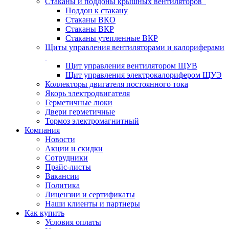
Стаканы и поддоны крышных вентиляторов
Поддон к стакану
Стаканы ВКО
Стаканы ВКР
Стаканы утепленные ВКР
Щиты управления вентиляторами и калориферами
Щит управления вентилятором ЩУВ
Щит управления электрокалорифером ЩУЭ
Коллекторы двигателя постоянного тока
Якорь электродвигателя
Герметичные люки
Двери герметичные
Тормоз электромагнитный
Компания
Новости
Акции и скидки
Сотрудники
Прайс-листы
Вакансии
Политика
Лицензии и сертификаты
Наши клиенты и партнеры
Как купить
Условия оплаты