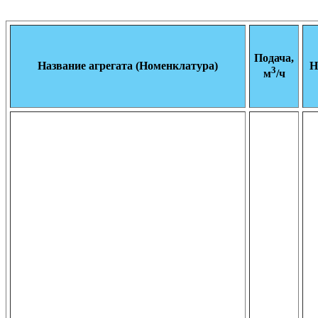
Подача,
Название агрегата (Номенклатура)
Н
3
м
/ч