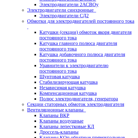
Электродвигатели 2АСВОу
Электродвигатели синхронные
Электродвигатели СД2
Обмотки для электродвигателей постоянного тока
Катушки (секции) обмоток якоря двигателя
постоянного тока
Катушка главного полюса двигателя
постоянного тока
Катушка добавочного полюса двигателя
постоянного тока
Уравнители к электродвигателю
постоянного тока
Шунтовая катушка
Стабилизирующая катушка
Независимая катушка
Компенсационная катушка
Полюс электродвигателя, генератора
Секции статорных обмоток электродвигателя
Вентиляционные клапаны
Клапаны ВКР
Клапаны воздушные
Клапаны лепестковые КЛ
Дроссель-клапаны
Клапаны КОп обратные прямоугольные