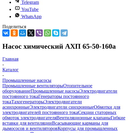
Telegram
YouTube
WhatsApp
Поделиться
Насос химический АХП 65-50-160а
Главная
-
Каталог
-
Промышленные насосы
Промышленные вентиляторы
Отопительное
оборудование
Промышленные насосы
Электродвигатели
постоянного тока
Генераторы постоянного
тока
Тахогенераторы
Электродвигатели
асинхронные
Электродвигатели синхронные
Обмотки для
электродвигателей постоянного тока
Секции статорных
обмоток электродвигателя
Вентиляционные клапаны
Гибкие
вставки для вентиляции
Всасывающие карманы для
дымососов и вентиляторов
Корпусы для промышленных