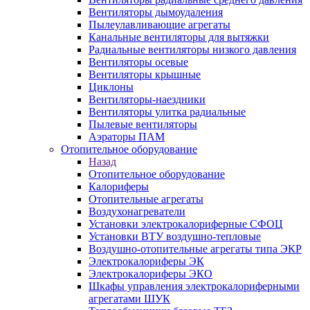
Вентиляторы дымоудаления
Пылеулавливающие агрегаты
Канальные вентиляторы для вытяжки
Радиальные вентиляторы низкого давления
Вентиляторы осевые
Вентиляторы крышные
Циклоны
Вентиляторы-наездники
Вентиляторы улитка радиальные
Пылевые вентиляторы
Аэраторы ПАМ
Отопительное оборудование
Назад
Отопительное оборудование
Калориферы
Отопительные агрегаты
Воздухонагреватели
Установки электрокалориферные СФОЦ
Установки ВТУ воздушно-тепловые
Воздушно-отопительные агрегаты типа ЭКР
Электрокалориферы ЭК
Электрокалориферы ЭКО
Шкафы управления электрокалориферными
агрегатами ШУК