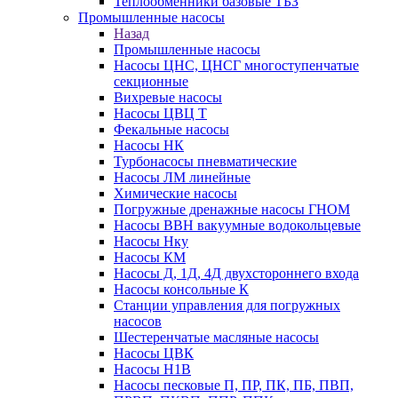
Теплообменники базовые ТБЗ
Промышленные насосы
Назад
Промышленные насосы
Насосы ЦНС, ЦНСГ многоступенчатые
секционные
Вихревые насосы
Насосы ЦВЦ Т
Фекальные насосы
Насосы НК
Турбонасосы пневматические
Насосы ЛМ линейные
Химические насосы
Погружные дренажные насосы ГНОМ
Насосы ВВН вакуумные водокольцевые
Насосы Нку
Насосы КМ
Насосы Д, 1Д, 4Д двухстороннего входа
Насосы консольные К
Станции управления для погружных
насосов
Шестеренчатые масляные насосы
Насосы ЦВК
Насосы Н1В
Насосы песковые П, ПР, ПК, ПБ, ПВП,