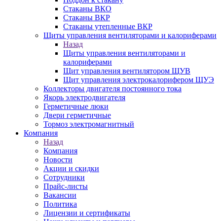
Стаканы ВКО
Стаканы ВКР
Стаканы утепленные ВКР
Щиты управления вентиляторами и калориферами
Назад
Щиты управления вентиляторами и
калориферами
Щит управления вентилятором ЩУВ
Щит управления электрокалорифером ЩУЭ
Коллекторы двигателя постоянного тока
Якорь электродвигателя
Герметичные люки
Двери герметичные
Тормоз электромагнитный
Компания
Назад
Компания
Новости
Акции и скидки
Сотрудники
Прайс-листы
Вакансии
Политика
Лицензии и сертификаты