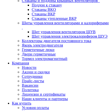
Стаканы и поддоны крышных вентиляторов
Поддон к стакану
Стаканы ВКО
Стаканы ВКР
Стаканы утепленные ВКР
Щиты управления вентиляторами и калориферами
Щит управления вентилятором ЩУВ
Щит управления электрокалорифером ЩУЭ
Коллекторы двигателя постоянного тока
Якорь электродвигателя
Герметичные люки
Двери герметичные
Тормоз электромагнитный
Компания
Новости
Акции и скидки
Сотрудники
Прайс-листы
Вакансии
Политика
Лицензии и сертификаты
Наши клиенты и партнеры
Как купить
Условия оплаты