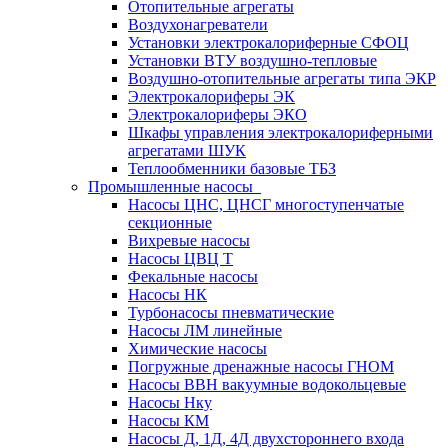
Отопительные агрегаты
Воздухонагреватели
Установки электрокалориферные СФОЦ
Установки ВТУ воздушно-тепловые
Воздушно-отопительные агрегаты типа ЭКР
Электрокалориферы ЭК
Электрокалориферы ЭКО
Шкафы управления электрокалориферными
агрегатами ШУК
Теплообменники базовые ТБЗ
Промышленные насосы
Насосы ЦНС, ЦНСГ многоступенчатые
секционные
Вихревые насосы
Насосы ЦВЦ Т
Фекальные насосы
Насосы НК
Турбонасосы пневматические
Насосы ЛМ линейные
Химические насосы
Погружные дренажные насосы ГНОМ
Насосы ВВН вакуумные водокольцевые
Насосы Нку
Насосы КМ
Насосы Д, 1Д, 4Д двухстороннего входа