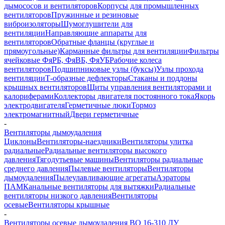
дымососов и вентиляторов
Корпусы для промышленных
вентиляторов
Пружинные и резиновые
виброизоляторы
Шумоглушители для
вентиляции
Направляющие аппараты для
вентиляторов
Обратные фланцы (круглые и
прямоугольные)
Карманные фильтры для вентиляции
Фильтры
ячейковые ФяРБ, ФяВБ, ФяУБ
Рабочие колеса
вентиляторов
Подшипниковые узлы (буксы)
Узлы прохода
вентиляции
Т-образные дефлекторы
Стаканы и поддоны
крышных вентиляторов
Щиты управления вентиляторами и
калориферами
Коллекторы двигателя постоянного тока
Якорь
электродвигателя
Герметичные люки
Тормоз
электромагнитный
Двери герметичные
-
Вентиляторы дымоудаления
Циклоны
Вентиляторы-наездники
Вентиляторы улитка
радиальные
Радиальные вентиляторы высокого
давления
Тягодутьевые машины
Вентиляторы радиальные
среднего давления
Пылевые вентиляторы
Вентиляторы
дымоудаления
Пылеулавливающие агрегаты
Аэраторы
ПАМ
Канальные вентиляторы для вытяжки
Радиальные
вентиляторы низкого давления
Вентиляторы
осевые
Вентиляторы крышные
-
Вентиляторы осевые дымоудаления ВО 16-310 ДУ