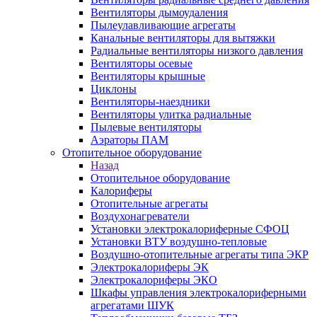
Вентиляторы дымоудаления
Пылеулавливающие агрегаты
Канальные вентиляторы для вытяжки
Радиальные вентиляторы низкого давления
Вентиляторы осевые
Вентиляторы крышные
Циклоны
Вентиляторы-наездники
Вентиляторы улитка радиальные
Пылевые вентиляторы
Аэраторы ПАМ
Отопительное оборудование
Назад
Отопительное оборудование
Калориферы
Отопительные агрегаты
Воздухонагреватели
Установки электрокалориферные СФОЦ
Установки ВТУ воздушно-тепловые
Воздушно-отопительные агрегаты типа ЭКР
Электрокалориферы ЭК
Электрокалориферы ЭКО
Шкафы управления электрокалориферными
агрегатами ШУК