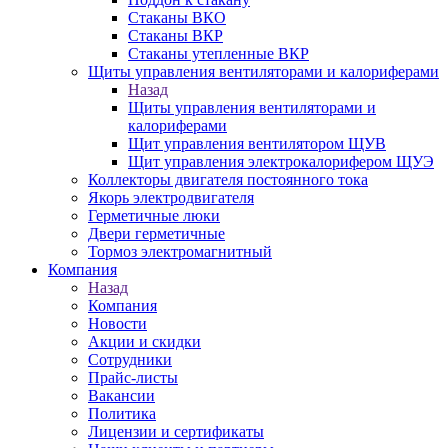
Стаканы ВКО
Стаканы ВКР
Стаканы утепленные ВКР
Щиты управления вентиляторами и калориферами
Назад
Щиты управления вентиляторами и
калориферами
Щит управления вентилятором ЩУВ
Щит управления электрокалорифером ЩУЭ
Коллекторы двигателя постоянного тока
Якорь электродвигателя
Герметичные люки
Двери герметичные
Тормоз электромагнитный
Компания
Назад
Компания
Новости
Акции и скидки
Сотрудники
Прайс-листы
Вакансии
Политика
Лицензии и сертификаты