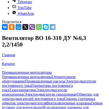
Telegram
YouTube
WhatsApp
Поделиться
Вентилятор ВО 16-310 ДУ №6,3
2,2/1450
Главная
-
Каталог
-
Промышленные вентиляторы
Промышленные вентиляторы
Отопительное
оборудование
Промышленные насосы
Электродвигатели
постоянного тока
Генераторы постоянного
тока
Тахогенераторы
Электродвигатели
асинхронные
Электродвигатели синхронные
Обмотки для
электродвигателей постоянного тока
Секции статорных
обмоток электродвигателя
Вентиляционные клапаны
Гибкие
вставки для вентиляции
Всасывающие карманы для