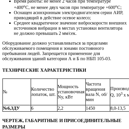
Время работы: не менее 2 часов при температуре
о
о
+400
С, не менее двух часов при температуре +600
С;
Оснащен асинхронным электродвигателем серии АИР,
приводящий в действие осевое колесо;
Среднее квадратичное значение виброскорости внешних
источников вибрации в местах установки вентилятора
не должно превышать 2 мм/сек.
Оборудование должно устанавливаться за пределами
обслуживаемого помещения и зонами постоянного
пребывания людей. Запрещается применение для
обслуживания зданий категории А и Б по НБП 105-03.
ТЕХНИЧЕСКИЕ ХАРАКТЕРИСТИКИ
Частота
Мощность
Производ
Количество
вращения
№
установочная
3
лопаток, шт.
вала N, об/
Q, 10
х 
Ny, кВт
мин
№6,3ДУ
6
2,2
1450
8,0-13,5
ЧЕРТЕЖ, ГАБАРИТНЫЕ И ПРИСОЕДИНИТЕЛЬНЫЕ
РАЗМЕРЫ