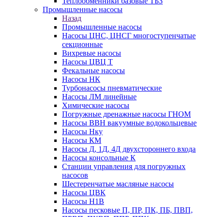
Теплообменники базовые ТБЗ
Промышленные насосы
Назад
Промышленные насосы
Насосы ЦНС, ЦНСГ многоступенчатые
секционные
Вихревые насосы
Насосы ЦВЦ Т
Фекальные насосы
Насосы НК
Турбонасосы пневматические
Насосы ЛМ линейные
Химические насосы
Погружные дренажные насосы ГНОМ
Насосы ВВН вакуумные водокольцевые
Насосы Нку
Насосы КМ
Насосы Д, 1Д, 4Д двухстороннего входа
Насосы консольные К
Станции управления для погружных
насосов
Шестеренчатые масляные насосы
Насосы ЦВК
Насосы Н1В
Насосы песковые П, ПР, ПК, ПБ, ПВП,