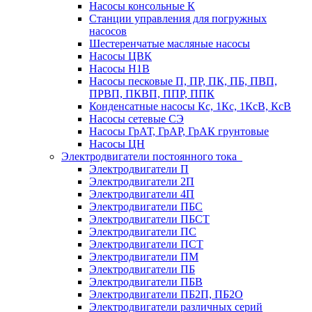
Насосы консольные К
Станции управления для погружных
насосов
Шестеренчатые масляные насосы
Насосы ЦВК
Насосы Н1В
Насосы песковые П, ПР, ПК, ПБ, ПВП,
ПРВП, ПКВП, ППР, ППК
Конденсатные насосы Кс, 1Кс, 1КсВ, КсВ
Насосы сетевые СЭ
Насосы ГрАТ, ГрАР, ГрАК грунтовые
Насосы ЦН
Электродвигатели постоянного тока
Электродвигатели П
Электродвигатели 2П
Электродвигатели 4П
Электродвигатели ПБС
Электродвигатели ПБСТ
Электродвигатели ПС
Электродвигатели ПСТ
Электродвигатели ПМ
Электродвигатели ПБ
Электродвигатели ПБВ
Электродвигатели ПБ2П, ПБ2О
Электродвигатели различных серий