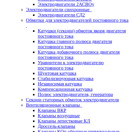
Электродвигатели 2АСВОу
Электродвигатели синхронные
Электродвигатели СД2
Обмотки для электродвигателей постоянного тока
Катушки (секции) обмоток якоря двигателя
постоянного тока
Катушка главного полюса двигателя
постоянного тока
Катушка добавочного полюса двигателя
постоянного тока
Уравнители к электродвигателю
постоянного тока
Шунтовая катушка
Стабилизирующая катушка
Независимая катушка
Компенсационная катушка
Полюс электродвигателя, генератора
Секции статорных обмоток электродвигателя
Вентиляционные клапаны
Клапаны ВКР
Клапаны воздушные
Клапаны лепестковые КЛ
Дроссель-клапаны
Клапаны КОп обратные прямоугольные