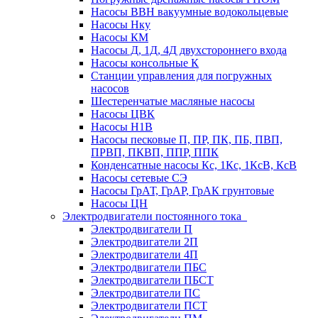
Насосы ВВН вакуумные водокольцевые
Насосы Нку
Насосы КМ
Насосы Д, 1Д, 4Д двухстороннего входа
Насосы консольные К
Станции управления для погружных
насосов
Шестеренчатые масляные насосы
Насосы ЦВК
Насосы Н1В
Насосы песковые П, ПР, ПК, ПБ, ПВП,
ПРВП, ПКВП, ППР, ППК
Конденсатные насосы Кс, 1Кс, 1КсВ, КсВ
Насосы сетевые СЭ
Насосы ГрАТ, ГрАР, ГрАК грунтовые
Насосы ЦН
Электродвигатели постоянного тока
Электродвигатели П
Электродвигатели 2П
Электродвигатели 4П
Электродвигатели ПБС
Электродвигатели ПБСТ
Электродвигатели ПС
Электродвигатели ПСТ