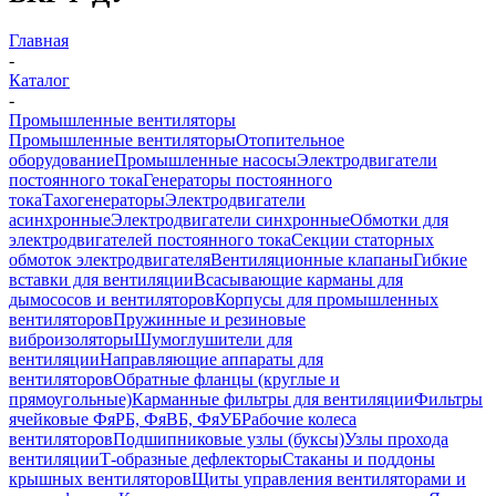
Главная
-
Каталог
-
Промышленные вентиляторы
Промышленные вентиляторы
Отопительное
оборудование
Промышленные насосы
Электродвигатели
постоянного тока
Генераторы постоянного
тока
Тахогенераторы
Электродвигатели
асинхронные
Электродвигатели синхронные
Обмотки для
электродвигателей постоянного тока
Секции статорных
обмоток электродвигателя
Вентиляционные клапаны
Гибкие
вставки для вентиляции
Всасывающие карманы для
дымососов и вентиляторов
Корпусы для промышленных
вентиляторов
Пружинные и резиновые
виброизоляторы
Шумоглушители для
вентиляции
Направляющие аппараты для
вентиляторов
Обратные фланцы (круглые и
прямоугольные)
Карманные фильтры для вентиляции
Фильтры
ячейковые ФяРБ, ФяВБ, ФяУБ
Рабочие колеса
вентиляторов
Подшипниковые узлы (буксы)
Узлы прохода
вентиляции
Т-образные дефлекторы
Стаканы и поддоны
крышных вентиляторов
Щиты управления вентиляторами и