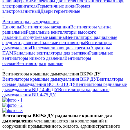
калориферами
Коллекторы двигателя постоянного тока
Якорь
электродвигателя
Герметичные люки
Тормоз
электромагнитный
Двери герметичные
-
Вентиляторы дымоудаления
Циклоны
Вентиляторы-наездники
Вентиляторы улитка
радиальные
Радиальные вентиляторы высокого
давления
Тягодутьевые машины
Вентиляторы радиальные
среднего давления
Пылевые вентиляторы
Вентиляторы
дымоудаления
Пылеулавливающие агрегаты
Аэраторы
ПАМ
Канальные вентиляторы для вытяжки
Радиальные
вентиляторы низкого давления
Вентиляторы
осевые
Вентиляторы крышные
-
Вентиляторы крышные дымоудаления ВКРФ ДУ
Вентиляторы крышные дымоудаления ВКР ДУ
Вентиляторы
осевые дымоудаления ВО 16-310 ДУ
Вентиляторы радиальные
дымоудаления ВЦ 14-46 ДУ
Вентиляторы радиальные
дымоудаления ВЦ 4-75 ДУ
Вентиляторы ВКРФ ДУ радиальные крышные для
дымоудаления
устанавливаются на кровле зданий и
сооружений промышленного, жилого, административного