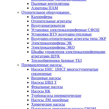
Пылевые вентиляторы
Аэраторы ПАМ
Отопительное оборудование
Калориферы
Отопительные агрегаты
Воздухонагреватели
Установки электрокалориферные СФОЦ
Установки ВТУ воздушно-тепловые
Воздушно-отопительные агрегаты типа ЭКР
Электрокалориферы ЭК
Электрокалориферы ЭКО
Шкафы управления электрокалориферными
агрегатами ШУК
Теплообменники базовые ТБЗ
Промышленные насосы
Насосы ЦНС, ЦНСГ многоступенчатые
секционные
Вихревые насосы
Насосы ЦВЦ Т
Фекальные насосы
Насосы НК
Турбонасосы пневматические
Насосы ЛМ линейные
Химические насосы
Погружные дренажные насосы ГНОМ