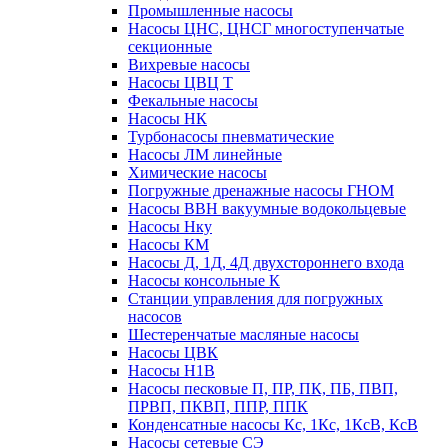
Промышленные насосы
Насосы ЦНС, ЦНСГ многоступенчатые
секционные
Вихревые насосы
Насосы ЦВЦ Т
Фекальные насосы
Насосы НК
Турбонасосы пневматические
Насосы ЛМ линейные
Химические насосы
Погружные дренажные насосы ГНОМ
Насосы ВВН вакуумные водокольцевые
Насосы Нку
Насосы КМ
Насосы Д, 1Д, 4Д двухстороннего входа
Насосы консольные К
Станции управления для погружных
насосов
Шестеренчатые масляные насосы
Насосы ЦВК
Насосы Н1В
Насосы песковые П, ПР, ПК, ПБ, ПВП,
ПРВП, ПКВП, ППР, ППК
Конденсатные насосы Кс, 1Кс, 1КсВ, КсВ
Насосы сетевые СЭ