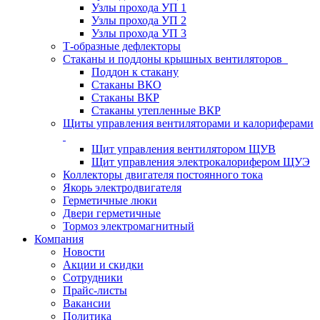
Узлы прохода УП 1
Узлы прохода УП 2
Узлы прохода УП 3
Т-образные дефлекторы
Стаканы и поддоны крышных вентиляторов
Поддон к стакану
Стаканы ВКО
Стаканы ВКР
Стаканы утепленные ВКР
Щиты управления вентиляторами и калориферами
Щит управления вентилятором ЩУВ
Щит управления электрокалорифером ЩУЭ
Коллекторы двигателя постоянного тока
Якорь электродвигателя
Герметичные люки
Двери герметичные
Тормоз электромагнитный
Компания
Новости
Акции и скидки
Сотрудники
Прайс-листы
Вакансии
Политика