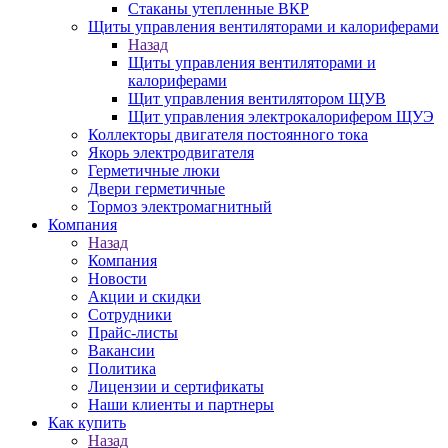
Стаканы утепленные ВКР
Щиты управления вентиляторами и калориферами
Назад
Щиты управления вентиляторами и
калориферами
Щит управления вентилятором ЩУВ
Щит управления электрокалорифером ЩУЭ
Коллекторы двигателя постоянного тока
Якорь электродвигателя
Герметичные люки
Двери герметичные
Тормоз электромагнитный
Компания
Назад
Компания
Новости
Акции и скидки
Сотрудники
Прайс-листы
Вакансии
Политика
Лицензии и сертификаты
Наши клиенты и партнеры
Как купить
Назад