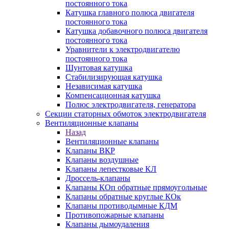
постоянного тока
Катушка главного полюса двигателя
постоянного тока
Катушка добавочного полюса двигателя
постоянного тока
Уравнители к электродвигателю
постоянного тока
Шунтовая катушка
Стабилизирующая катушка
Независимая катушка
Компенсационная катушка
Полюс электродвигателя, генератора
Секции статорных обмоток электродвигателя
Вентиляционные клапаны
Назад
Вентиляционные клапаны
Клапаны ВКР
Клапаны воздушные
Клапаны лепестковые КЛ
Дроссель-клапаны
Клапаны КОп обратные прямоугольные
Клапаны обратные круглые КОк
Клапаны противодымные КДМ
Противопожарные клапаны
Клапаны дымоудаления