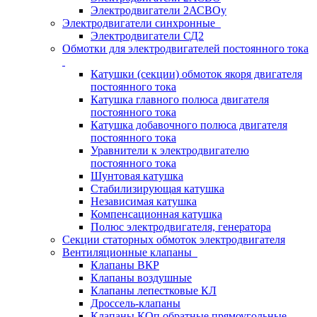
Электродвигатели 2АСВОу
Электродвигатели синхронные
Электродвигатели СД2
Обмотки для электродвигателей постоянного тока
Катушки (секции) обмоток якоря двигателя
постоянного тока
Катушка главного полюса двигателя
постоянного тока
Катушка добавочного полюса двигателя
постоянного тока
Уравнители к электродвигателю
постоянного тока
Шунтовая катушка
Стабилизирующая катушка
Независимая катушка
Компенсационная катушка
Полюс электродвигателя, генератора
Секции статорных обмоток электродвигателя
Вентиляционные клапаны
Клапаны ВКР
Клапаны воздушные
Клапаны лепестковые КЛ
Дроссель-клапаны
Клапаны КОп обратные прямоугольные