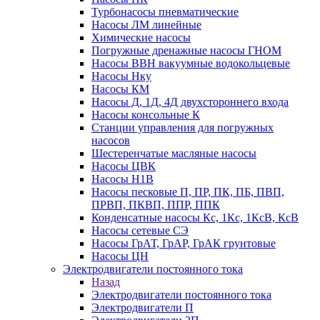
Турбонасосы пневматические
Насосы ЛМ линейные
Химические насосы
Погружные дренажные насосы ГНОМ
Насосы ВВН вакуумные водокольцевые
Насосы Нку
Насосы КМ
Насосы Д, 1Д, 4Д двухстороннего входа
Насосы консольные К
Станции управления для погружных
насосов
Шестеренчатые масляные насосы
Насосы ЦВК
Насосы Н1В
Насосы песковые П, ПР, ПК, ПБ, ПВП,
ПРВП, ПКВП, ППР, ППК
Конденсатные насосы Кс, 1Кс, 1КсВ, КсВ
Насосы сетевые СЭ
Насосы ГрАТ, ГрАР, ГрАК грунтовые
Насосы ЦН
Электродвигатели постоянного тока
Назад
Электродвигатели постоянного тока
Электродвигатели П