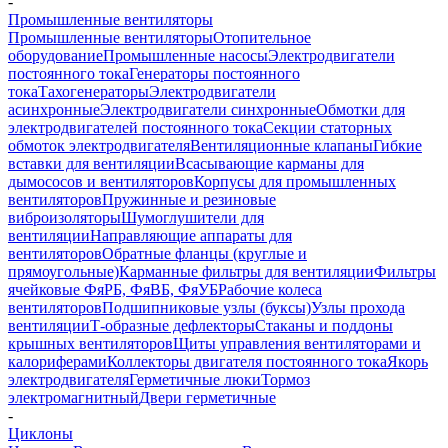
-
Промышленные вентиляторы
Промышленные вентиляторы
Отопительное
оборудование
Промышленные насосы
Электродвигатели
постоянного тока
Генераторы постоянного
тока
Тахогенераторы
Электродвигатели
асинхронные
Электродвигатели синхронные
Обмотки для
электродвигателей постоянного тока
Секции статорных
обмоток электродвигателя
Вентиляционные клапаны
Гибкие
вставки для вентиляции
Всасывающие карманы для
дымососов и вентиляторов
Корпусы для промышленных
вентиляторов
Пружинные и резиновые
виброизоляторы
Шумоглушители для
вентиляции
Направляющие аппараты для
вентиляторов
Обратные фланцы (круглые и
прямоугольные)
Карманные фильтры для вентиляции
Фильтры
ячейковые ФяРБ, ФяВБ, ФяУБ
Рабочие колеса
вентиляторов
Подшипниковые узлы (буксы)
Узлы прохода
вентиляции
Т-образные дефлекторы
Стаканы и поддоны
крышных вентиляторов
Щиты управления вентиляторами и
калориферами
Коллекторы двигателя постоянного тока
Якорь
электродвигателя
Герметичные люки
Тормоз
электромагнитный
Двери герметичные
-
Циклоны