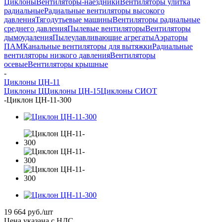
Циклоны
Вентиляторы-наездники
Вентиляторы улитка
радиальные
Радиальные вентиляторы высокого
давления
Тягодутьевые машины
Вентиляторы радиальные
среднего давления
Пылевые вентиляторы
Вентиляторы
дымоудаления
Пылеулавливающие агрегаты
Аэраторы
ПАМ
Канальные вентиляторы для вытяжки
Радиальные
вентиляторы низкого давления
Вентиляторы
осевые
Вентиляторы крышные
-
Циклоны ЦН-11
Циклоны Ц
Циклоны ЦН-15
Циклоны СИОТ
-
Циклон ЦН-11-300
19 664
руб.
/шт
Цена указана с НДС