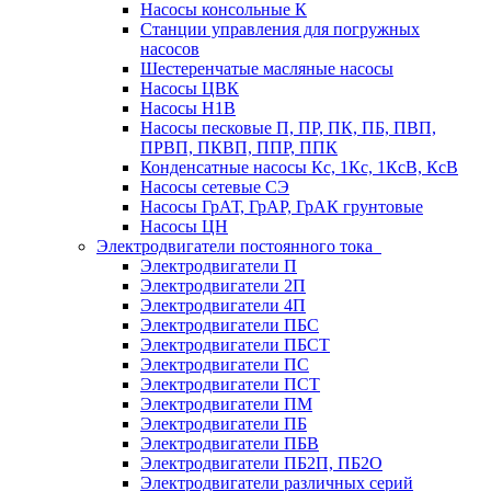
Насосы консольные К
Станции управления для погружных
насосов
Шестеренчатые масляные насосы
Насосы ЦВК
Насосы Н1В
Насосы песковые П, ПР, ПК, ПБ, ПВП,
ПРВП, ПКВП, ППР, ППК
Конденсатные насосы Кс, 1Кс, 1КсВ, КсВ
Насосы сетевые СЭ
Насосы ГрАТ, ГрАР, ГрАК грунтовые
Насосы ЦН
Электродвигатели постоянного тока
Электродвигатели П
Электродвигатели 2П
Электродвигатели 4П
Электродвигатели ПБС
Электродвигатели ПБСТ
Электродвигатели ПС
Электродвигатели ПСТ
Электродвигатели ПМ
Электродвигатели ПБ
Электродвигатели ПБВ
Электродвигатели ПБ2П, ПБ2О
Электродвигатели различных серий