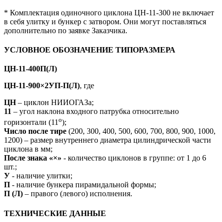
* Комплектация одиночного циклона ЦН-11-300 не включает
в себя улитку и бункер с затвором. Они могут поставляться
дополнительно по заявке Заказчика.
УСЛОВНОЕ ОБОЗНАЧЕНИЕ ТИПОРАЗМЕРА
ЦН-11-400П(Л)
ЦН-11-900×2УП-П(Л)
, где
ЦН
– циклон НИИОГАЗа;
11
– угол наклона входного патрубка относительно
о
горизонтали (11
);
Число после тире
(200, 300, 400, 500, 600, 700, 800, 900, 1000,
1200) – размер внутреннего диаметра цилиндрической части
циклона в мм;
После знака «×»
- количество циклонов в группе: от 1 до 6
шт.;
У
- наличие улитки;
П
- наличие бункера пирамидальной формы;
П (Л)
– правого (левого) исполнения.
ТЕХНИЧЕСКИЕ ДАННЫЕ