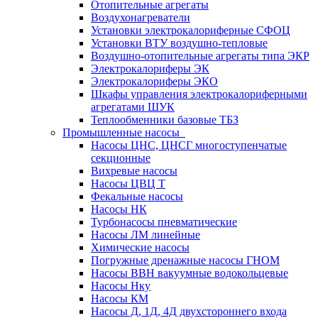
Отопительные агрегаты
Воздухонагреватели
Установки электрокалориферные СФОЦ
Установки ВТУ воздушно-тепловые
Воздушно-отопительные агрегаты типа ЭКР
Электрокалориферы ЭК
Электрокалориферы ЭКО
Шкафы управления электрокалориферными
агрегатами ШУК
Теплообменники базовые ТБЗ
Промышленные насосы
Насосы ЦНС, ЦНСГ многоступенчатые
секционные
Вихревые насосы
Насосы ЦВЦ Т
Фекальные насосы
Насосы НК
Турбонасосы пневматические
Насосы ЛМ линейные
Химические насосы
Погружные дренажные насосы ГНОМ
Насосы ВВН вакуумные водокольцевые
Насосы Нку
Насосы КМ
Насосы Д, 1Д, 4Д двухстороннего входа