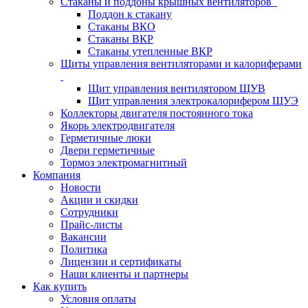
Стаканы и поддоны крышных вентиляторов
Поддон к стакану
Стаканы ВКО
Стаканы ВКР
Стаканы утепленные ВКР
Щиты управления вентиляторами и калориферами
Щит управления вентилятором ЩУВ
Щит управления электрокалорифером ЩУЭ
Коллекторы двигателя постоянного тока
Якорь электродвигателя
Герметичные люки
Двери герметичные
Тормоз электромагнитный
Компания
Новости
Акции и скидки
Сотрудники
Прайс-листы
Вакансии
Политика
Лицензии и сертификаты
Наши клиенты и партнеры
Как купить
Условия оплаты