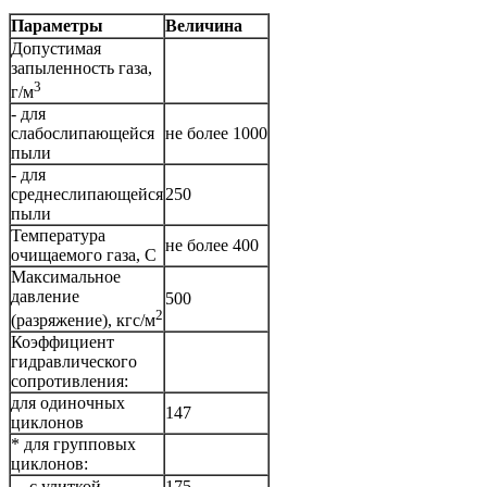
Параметры
Величина
Допустимая
запыленность газа,
3
г/м
- для
слабослипающейся
не более 1000
пыли
- для
среднеслипающейся
250
пыли
Температура
не более 400
очищаемого газа, С
Максимальное
давление
500
2
(разряжение), кгс/м
Коэффициент
гидравлического
сопротивления:
для одиночных
147
циклонов
* для групповых
циклонов:
- с улиткой
175