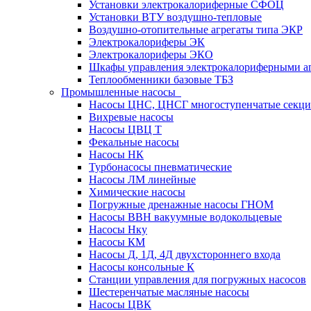
Установки электрокалориферные СФОЦ
Установки ВТУ воздушно-тепловые
Воздушно-отопительные агрегаты типа ЭКР
Электрокалориферы ЭК
Электрокалориферы ЭКО
Шкафы управления электрокалориферными 
Теплообменники базовые ТБЗ
Промышленные насосы
Насосы ЦНС, ЦНСГ многоступенчатые секц
Вихревые насосы
Насосы ЦВЦ Т
Фекальные насосы
Насосы НК
Турбонасосы пневматические
Насосы ЛМ линейные
Химические насосы
Погружные дренажные насосы ГНОМ
Насосы ВВН вакуумные водокольцевые
Насосы Нку
Насосы КМ
Насосы Д, 1Д, 4Д двухстороннего входа
Насосы консольные К
Станции управления для погружных насосов
Шестеренчатые масляные насосы
Насосы ЦВК