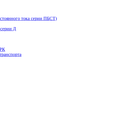
остоянного тока серии ПБСТ)
 серии Д
ДРК
транспорта