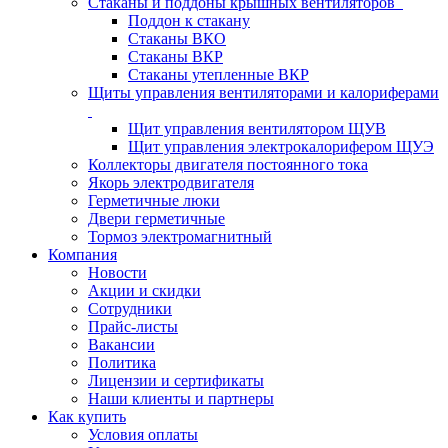
Стаканы и поддоны крышных вентиляторов
Поддон к стакану
Стаканы ВКО
Стаканы ВКР
Стаканы утепленные ВКР
Щиты управления вентиляторами и калориферами
Щит управления вентилятором ЩУВ
Щит управления электрокалорифером ЩУЭ
Коллекторы двигателя постоянного тока
Якорь электродвигателя
Герметичные люки
Двери герметичные
Тормоз электромагнитный
Компания
Новости
Акции и скидки
Сотрудники
Прайс-листы
Вакансии
Политика
Лицензии и сертификаты
Наши клиенты и партнеры
Как купить
Условия оплаты