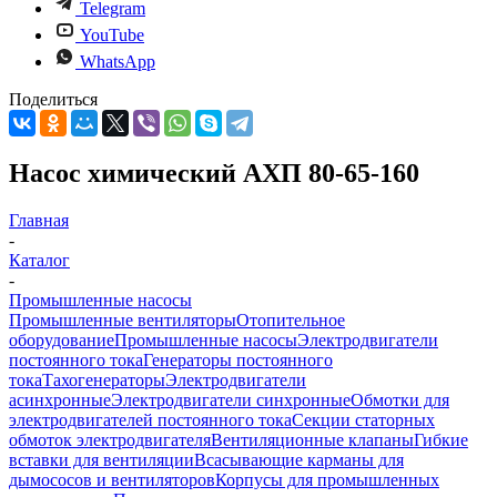
Telegram
YouTube
WhatsApp
Поделиться
Насос химический АХП 80-65-160
Главная
-
Каталог
-
Промышленные насосы
Промышленные вентиляторы
Отопительное
оборудование
Промышленные насосы
Электродвигатели
постоянного тока
Генераторы постоянного
тока
Тахогенераторы
Электродвигатели
асинхронные
Электродвигатели синхронные
Обмотки для
электродвигателей постоянного тока
Секции статорных
обмоток электродвигателя
Вентиляционные клапаны
Гибкие
вставки для вентиляции
Всасывающие карманы для
дымососов и вентиляторов
Корпусы для промышленных