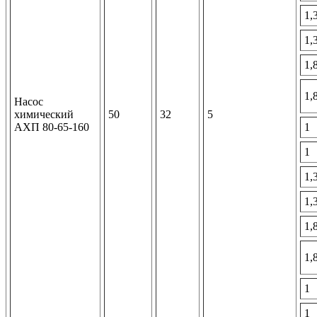
1,
1,
1,
1,
Насос
химический
50
32
5
АХП 80-65-160
1
1
1,
1,
1,
1,
1
1