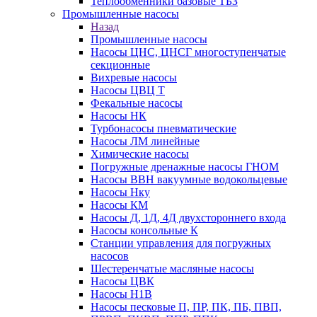
Теплообменники базовые ТБЗ
Промышленные насосы
Назад
Промышленные насосы
Насосы ЦНС, ЦНСГ многоступенчатые
секционные
Вихревые насосы
Насосы ЦВЦ Т
Фекальные насосы
Насосы НК
Турбонасосы пневматические
Насосы ЛМ линейные
Химические насосы
Погружные дренажные насосы ГНОМ
Насосы ВВН вакуумные водокольцевые
Насосы Нку
Насосы КМ
Насосы Д, 1Д, 4Д двухстороннего входа
Насосы консольные К
Станции управления для погружных
насосов
Шестеренчатые масляные насосы
Насосы ЦВК
Насосы Н1В
Насосы песковые П, ПР, ПК, ПБ, ПВП,