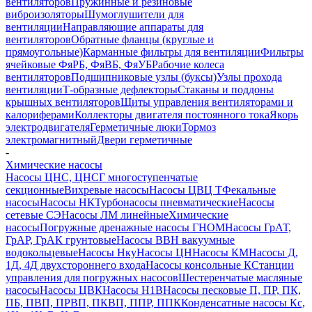
вентиляторов
Пружинные и резиновые
виброизоляторы
Шумоглушители для
вентиляции
Направляющие аппараты для
вентиляторов
Обратные фланцы (круглые и
прямоугольные)
Карманные фильтры для вентиляции
Фильтры
ячейковые ФяРБ, ФяВБ, ФяУБ
Рабочие колеса
вентиляторов
Подшипниковые узлы (буксы)
Узлы прохода
вентиляции
Т-образные дефлекторы
Стаканы и поддоны
крышных вентиляторов
Щиты управления вентиляторами и
калориферами
Коллекторы двигателя постоянного тока
Якорь
электродвигателя
Герметичные люки
Тормоз
электромагнитный
Двери герметичные
-
Химические насосы
Насосы ЦНС, ЦНСГ многоступенчатые
секционные
Вихревые насосы
Насосы ЦВЦ Т
Фекальные
насосы
Насосы НК
Турбонасосы пневматические
Насосы
сетевые СЭ
Насосы ЛМ линейные
Химические
насосы
Погружные дренажные насосы ГНОМ
Насосы ГрАТ,
ГрАР, ГрАК грунтовые
Насосы ВВН вакуумные
водокольцевые
Насосы Нку
Насосы ЦН
Насосы КМ
Насосы Д,
1Д, 4Д двухстороннего входа
Насосы консольные К
Станции
управления для погружных насосов
Шестеренчатые масляные
насосы
Насосы ЦВК
Насосы Н1В
Насосы песковые П, ПР, ПК,
ПБ, ПВП, ПРВП, ПКВП, ППР, ППК
Конденсатные насосы Кс,