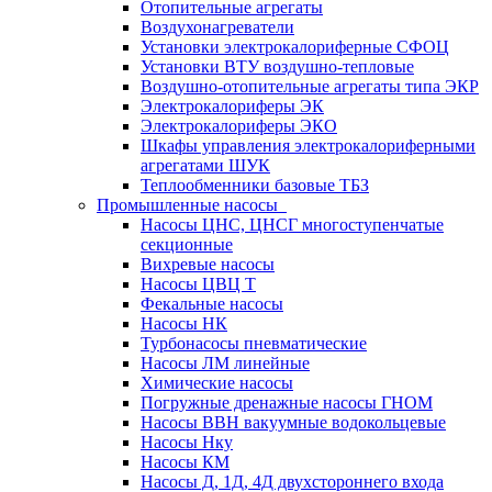
Отопительные агрегаты
Воздухонагреватели
Установки электрокалориферные СФОЦ
Установки ВТУ воздушно-тепловые
Воздушно-отопительные агрегаты типа ЭКР
Электрокалориферы ЭК
Электрокалориферы ЭКО
Шкафы управления электрокалориферными
агрегатами ШУК
Теплообменники базовые ТБЗ
Промышленные насосы
Насосы ЦНС, ЦНСГ многоступенчатые
секционные
Вихревые насосы
Насосы ЦВЦ Т
Фекальные насосы
Насосы НК
Турбонасосы пневматические
Насосы ЛМ линейные
Химические насосы
Погружные дренажные насосы ГНОМ
Насосы ВВН вакуумные водокольцевые
Насосы Нку
Насосы КМ
Насосы Д, 1Д, 4Д двухстороннего входа