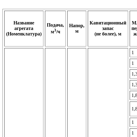
Название
Кавитационный
M
Подача,
Напор,
агрегата
запас
пе
3
м
м
/ч
(Номенклатура)
(не более), м
ж
1
1
1,
1,
1,
1,
1
1