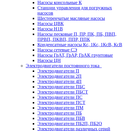
Насосы консольные К
Станции управления для погружных
насосов
Шестеренчатые масляные насосы
Насосы ЦВК
Насосы Н1В
Насосы песковые П, ПР, ПК, ПБ, ПВП,
ПРВП, ПКВП, ППР, ППК
Конденсатные насосы Кс, 1Кс, 1КсВ, КсВ
Насосы сетевые СЭ
Насосы ГрАТ, ГрАР, ГрАК грунтовые
Насосы ЦН
Электродвигатели постоянного тока
Электродвигатели П
Электродвигатели 2П
Электродвигатели 4П
Электродвигатели ПБС
Электродвигатели ПБСТ
Электродвигатели ПС
Электродвигатели ПСТ
Электродвигатели ПМ
Электродвигатели ПБ
Электродвигатели ПБВ
Электродвигатели ПБ2П, ПБ2О
Электродвигатели различных серий