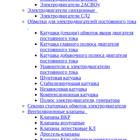
Электродвигатели 2АСВОу
Электродвигатели синхронные
Электродвигатели СД2
Обмотки для электродвигателей постоянного тока
Катушки (секции) обмоток якоря двигателя
постоянного тока
Катушка главного полюса двигателя
постоянного тока
Катушка добавочного полюса двигателя
постоянного тока
Уравнители к электродвигателю
постоянного тока
Шунтовая катушка
Стабилизирующая катушка
Независимая катушка
Компенсационная катушка
Полюс электродвигателя, генератора
Секции статорных обмоток электродвигателя
Вентиляционные клапаны
Клапаны ВКР
Клапаны воздушные
Клапаны лепестковые КЛ
Дроссель-клапаны
Клапаны КОп обратные прямоугольные