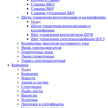
Стаканы ВКО
Стаканы ВКР
Стаканы утепленные ВКР
Щиты управления вентиляторами и калориферами
Назад
Щиты управления вентиляторами и
калориферами
Щит управления вентилятором ЩУВ
Щит управления электрокалорифером ЩУЭ
Коллекторы двигателя постоянного тока
Якорь электродвигателя
Герметичные люки
Двери герметичные
Тормоз электромагнитный
Компания
Назад
Компания
Новости
Акции и скидки
Сотрудники
Прайс-листы
Вакансии
Политика
Лицензии и сертификаты