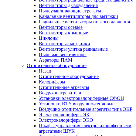
Вентиляторы дымоудаления
Пылеулавливающие агрегаты
Канальные вентиляторы для вытяжки
Радиальные вентиляторы низкого давления
Вентиляторы осевые
Вентиляторы крышные
Циклоны
Вентиляторы-наездники
Вентиляторы улитка радиальные
Пылевые вентиляторы
Аэраторы ПАМ
Отопительное оборудование
Назад
Отопительное оборудование
Калориферы
Отопительные агрегаты
Воздухонагреватели
Установки электрокалориферные СФОЦ
Установки ВТУ воздушно-тепловые
Воздушно-отопительные агрегаты типа ЭКР
Электрокалориферы ЭК
Электрокалориферы ЭКО
Шкафы управления электрокалориферными
агрегатами ШУК