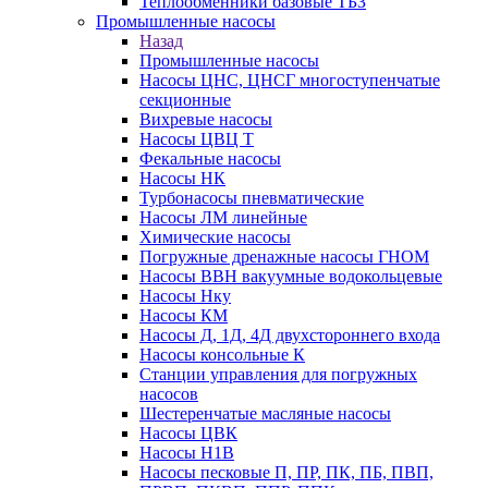
Теплообменники базовые ТБЗ
Промышленные насосы
Назад
Промышленные насосы
Насосы ЦНС, ЦНСГ многоступенчатые
секционные
Вихревые насосы
Насосы ЦВЦ Т
Фекальные насосы
Насосы НК
Турбонасосы пневматические
Насосы ЛМ линейные
Химические насосы
Погружные дренажные насосы ГНОМ
Насосы ВВН вакуумные водокольцевые
Насосы Нку
Насосы КМ
Насосы Д, 1Д, 4Д двухстороннего входа
Насосы консольные К
Станции управления для погружных
насосов
Шестеренчатые масляные насосы
Насосы ЦВК
Насосы Н1В
Насосы песковые П, ПР, ПК, ПБ, ПВП,