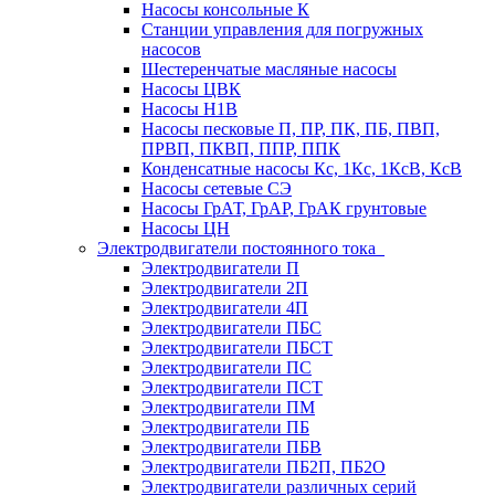
Насосы консольные К
Станции управления для погружных
насосов
Шестеренчатые масляные насосы
Насосы ЦВК
Насосы Н1В
Насосы песковые П, ПР, ПК, ПБ, ПВП,
ПРВП, ПКВП, ППР, ППК
Конденсатные насосы Кс, 1Кс, 1КсВ, КсВ
Насосы сетевые СЭ
Насосы ГрАТ, ГрАР, ГрАК грунтовые
Насосы ЦН
Электродвигатели постоянного тока
Электродвигатели П
Электродвигатели 2П
Электродвигатели 4П
Электродвигатели ПБС
Электродвигатели ПБСТ
Электродвигатели ПС
Электродвигатели ПСТ
Электродвигатели ПМ
Электродвигатели ПБ
Электродвигатели ПБВ
Электродвигатели ПБ2П, ПБ2О
Электродвигатели различных серий