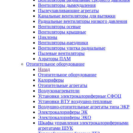
Вентиляторы дымоудаления
Пылеулавливающие агрегаты
Канальные вентиляторы для вытяжки
Радиальные вентиляторы низкого давления
Вентиляторы осевые
Вентиляторы крышные
Циклоны
Вентиляторы-наездники
Вентиляторы улитка радиальные
Пылевые вентиляторы
Аэраторы ПАМ
Отопительное оборудование
Назад
Отопительное оборудование
Калориферы
Отопительные агрегаты
Воздухонагреватели
Установки электрокалориферные СФОЦ
Установки ВТУ воздушно-тепловые
Воздушно-отопительные агрегаты типа ЭКР
Электрокалориферы ЭК
Электрокалориферы ЭКО
Шкафы управления электрокалориферными
агрегатами ШУК