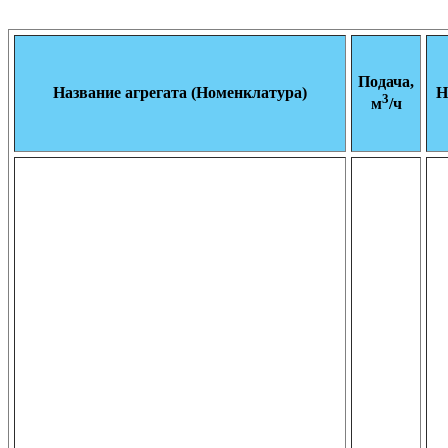
Подача,
Название агрегата (Номенклатура)
Н
3
м
/ч