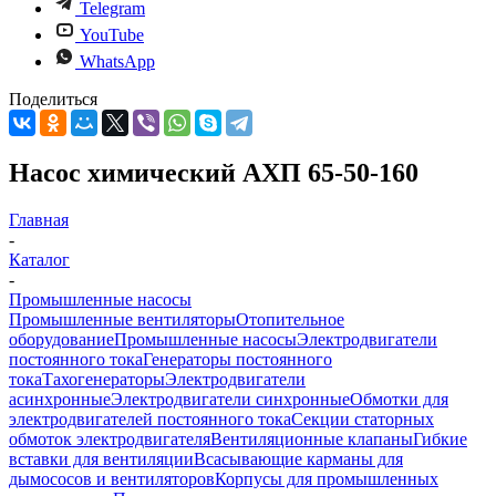
Telegram
YouTube
WhatsApp
Поделиться
Насос химический АХП 65-50-160
Главная
-
Каталог
-
Промышленные насосы
Промышленные вентиляторы
Отопительное
оборудование
Промышленные насосы
Электродвигатели
постоянного тока
Генераторы постоянного
тока
Тахогенераторы
Электродвигатели
асинхронные
Электродвигатели синхронные
Обмотки для
электродвигателей постоянного тока
Секции статорных
обмоток электродвигателя
Вентиляционные клапаны
Гибкие
вставки для вентиляции
Всасывающие карманы для
дымососов и вентиляторов
Корпусы для промышленных