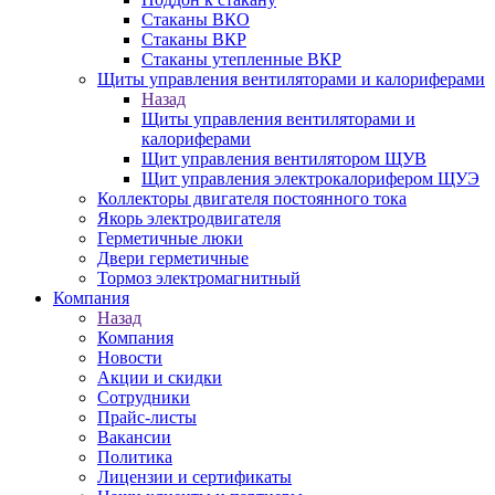
Стаканы ВКО
Стаканы ВКР
Стаканы утепленные ВКР
Щиты управления вентиляторами и калориферами
Назад
Щиты управления вентиляторами и
калориферами
Щит управления вентилятором ЩУВ
Щит управления электрокалорифером ЩУЭ
Коллекторы двигателя постоянного тока
Якорь электродвигателя
Герметичные люки
Двери герметичные
Тормоз электромагнитный
Компания
Назад
Компания
Новости
Акции и скидки
Сотрудники
Прайс-листы
Вакансии
Политика
Лицензии и сертификаты