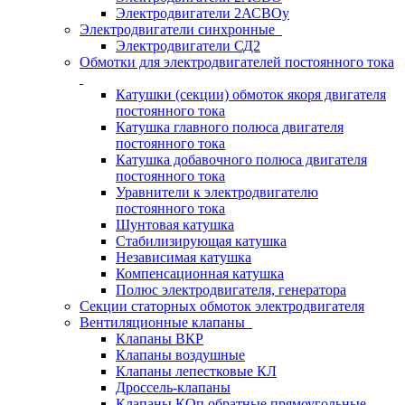
Электродвигатели 2АСВОу
Электродвигатели синхронные
Электродвигатели СД2
Обмотки для электродвигателей постоянного тока
Катушки (секции) обмоток якоря двигателя
постоянного тока
Катушка главного полюса двигателя
постоянного тока
Катушка добавочного полюса двигателя
постоянного тока
Уравнители к электродвигателю
постоянного тока
Шунтовая катушка
Стабилизирующая катушка
Независимая катушка
Компенсационная катушка
Полюс электродвигателя, генератора
Секции статорных обмоток электродвигателя
Вентиляционные клапаны
Клапаны ВКР
Клапаны воздушные
Клапаны лепестковые КЛ
Дроссель-клапаны
Клапаны КОп обратные прямоугольные