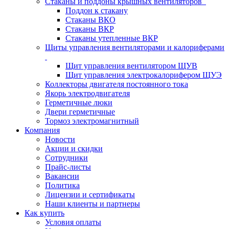
Стаканы и поддоны крышных вентиляторов
Поддон к стакану
Стаканы ВКО
Стаканы ВКР
Стаканы утепленные ВКР
Щиты управления вентиляторами и калориферами
Щит управления вентилятором ЩУВ
Щит управления электрокалорифером ЩУЭ
Коллекторы двигателя постоянного тока
Якорь электродвигателя
Герметичные люки
Двери герметичные
Тормоз электромагнитный
Компания
Новости
Акции и скидки
Сотрудники
Прайс-листы
Вакансии
Политика
Лицензии и сертификаты
Наши клиенты и партнеры
Как купить
Условия оплаты