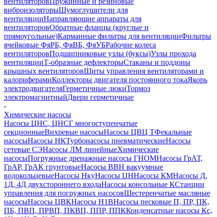
вентиляторов
Пружинные и резиновые
виброизоляторы
Шумоглушители для
вентиляции
Направляющие аппараты для
вентиляторов
Обратные фланцы (круглые и
прямоугольные)
Карманные фильтры для вентиляции
Фильтры
ячейковые ФяРБ, ФяВБ, ФяУБ
Рабочие колеса
вентиляторов
Подшипниковые узлы (буксы)
Узлы прохода
вентиляции
Т-образные дефлекторы
Стаканы и поддоны
крышных вентиляторов
Щиты управления вентиляторами и
калориферами
Коллекторы двигателя постоянного тока
Якорь
электродвигателя
Герметичные люки
Тормоз
электромагнитный
Двери герметичные
-
Химические насосы
Насосы ЦНС, ЦНСГ многоступенчатые
секционные
Вихревые насосы
Насосы ЦВЦ Т
Фекальные
насосы
Насосы НК
Турбонасосы пневматические
Насосы
сетевые СЭ
Насосы ЛМ линейные
Химические
насосы
Погружные дренажные насосы ГНОМ
Насосы ГрАТ,
ГрАР, ГрАК грунтовые
Насосы ВВН вакуумные
водокольцевые
Насосы Нку
Насосы ЦН
Насосы КМ
Насосы Д,
1Д, 4Д двухстороннего входа
Насосы консольные К
Станции
управления для погружных насосов
Шестеренчатые масляные
насосы
Насосы ЦВК
Насосы Н1В
Насосы песковые П, ПР, ПК,
ПБ, ПВП, ПРВП, ПКВП, ППР, ППК
Конденсатные насосы Кс,