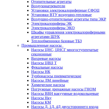
Отопительные агрегаты
Воздухонагреватели
Установки электрокалориферные СФОЦ
Установки ВТУ воздушно-тепловые
Воздушно-отопительные агрегаты типа ЭКР
Электрокалориферы ЭК
Электрокалориферы ЭКО
Шкафы управления электрокалориферными
агрегатами ШУК
Теплообменники базовые ТБЗ
Промышленные насосы
Насосы ЦНС, ЦНСГ многоступенчатые
секционные
Вихревые насосы
Насосы ЦВЦ Т
Фекальные насосы
Насосы НК
Турбонасосы пневматические
Насосы ЛМ линейные
Химические насосы
Погружные дренажные насосы ГНОМ
Насосы ВВН вакуумные водокольцевые
Насосы Нку
Насосы КМ
Насосы Д, 1Д, 4Д двухстороннего входа