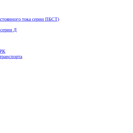
остоянного тока серии ПБСТ)
 серии Д
ДРК
транспорта