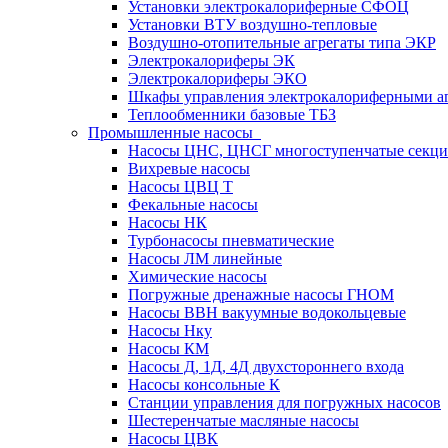
Установки электрокалориферные СФОЦ
Установки ВТУ воздушно-тепловые
Воздушно-отопительные агрегаты типа ЭКР
Электрокалориферы ЭК
Электрокалориферы ЭКО
Шкафы управления электрокалориферными 
Теплообменники базовые ТБЗ
Промышленные насосы
Насосы ЦНС, ЦНСГ многоступенчатые секц
Вихревые насосы
Насосы ЦВЦ Т
Фекальные насосы
Насосы НК
Турбонасосы пневматические
Насосы ЛМ линейные
Химические насосы
Погружные дренажные насосы ГНОМ
Насосы ВВН вакуумные водокольцевые
Насосы Нку
Насосы КМ
Насосы Д, 1Д, 4Д двухстороннего входа
Насосы консольные К
Станции управления для погружных насосов
Шестеренчатые масляные насосы
Насосы ЦВК