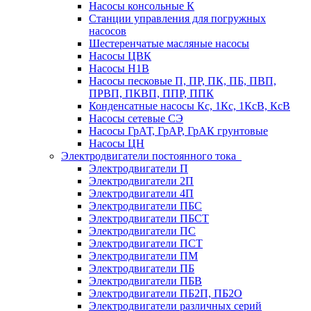
Насосы консольные К
Станции управления для погружных
насосов
Шестеренчатые масляные насосы
Насосы ЦВК
Насосы Н1В
Насосы песковые П, ПР, ПК, ПБ, ПВП,
ПРВП, ПКВП, ППР, ППК
Конденсатные насосы Кс, 1Кс, 1КсВ, КсВ
Насосы сетевые СЭ
Насосы ГрАТ, ГрАР, ГрАК грунтовые
Насосы ЦН
Электродвигатели постоянного тока
Электродвигатели П
Электродвигатели 2П
Электродвигатели 4П
Электродвигатели ПБС
Электродвигатели ПБСТ
Электродвигатели ПС
Электродвигатели ПСТ
Электродвигатели ПМ
Электродвигатели ПБ
Электродвигатели ПБВ
Электродвигатели ПБ2П, ПБ2О
Электродвигатели различных серий