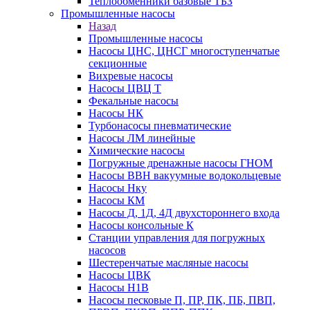
Теплообменники базовые ТБЗ
Промышленные насосы
Назад
Промышленные насосы
Насосы ЦНС, ЦНСГ многоступенчатые
секционные
Вихревые насосы
Насосы ЦВЦ Т
Фекальные насосы
Насосы НК
Турбонасосы пневматические
Насосы ЛМ линейные
Химические насосы
Погружные дренажные насосы ГНОМ
Насосы ВВН вакуумные водокольцевые
Насосы Нку
Насосы КМ
Насосы Д, 1Д, 4Д двухстороннего входа
Насосы консольные К
Станции управления для погружных
насосов
Шестеренчатые масляные насосы
Насосы ЦВК
Насосы Н1В
Насосы песковые П, ПР, ПК, ПБ, ПВП,