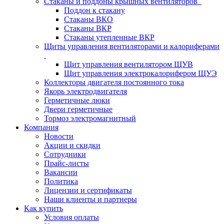
Стаканы и поддоны крышных вентиляторов
Поддон к стакану
Стаканы ВКО
Стаканы ВКР
Стаканы утепленные ВКР
Щиты управления вентиляторами и калориферами
Щит управления вентилятором ЩУВ
Щит управления электрокалорифером ЩУЭ
Коллекторы двигателя постоянного тока
Якорь электродвигателя
Герметичные люки
Двери герметичные
Тормоз электромагнитный
Компания
Новости
Акции и скидки
Сотрудники
Прайс-листы
Вакансии
Политика
Лицензии и сертификаты
Наши клиенты и партнеры
Как купить
Условия оплаты