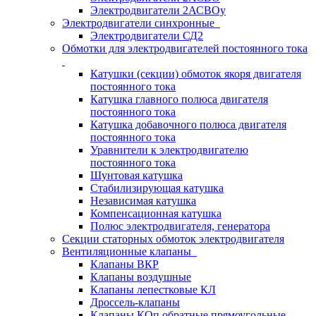
Электродвигатели 2АСВОу
Электродвигатели синхронные
Электродвигатели СД2
Обмотки для электродвигателей постоянного тока
Катушки (секции) обмоток якоря двигателя
постоянного тока
Катушка главного полюса двигателя
постоянного тока
Катушка добавочного полюса двигателя
постоянного тока
Уравнители к электродвигателю
постоянного тока
Шунтовая катушка
Стабилизирующая катушка
Независимая катушка
Компенсационная катушка
Полюс электродвигателя, генератора
Секции статорных обмоток электродвигателя
Вентиляционные клапаны
Клапаны ВКР
Клапаны воздушные
Клапаны лепестковые КЛ
Дроссель-клапаны
Клапаны КОп обратные прямоугольные