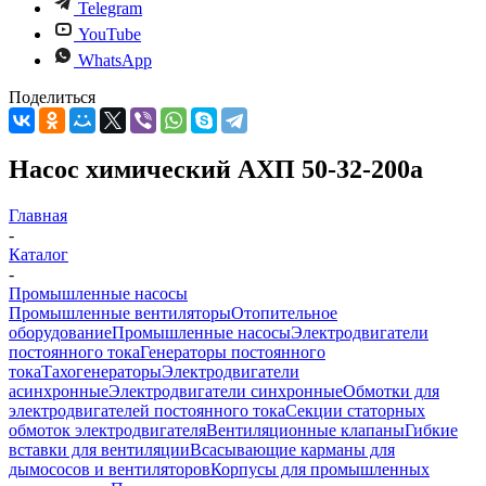
Telegram
YouTube
WhatsApp
Поделиться
Насос химический АХП 50-32-200а
Главная
-
Каталог
-
Промышленные насосы
Промышленные вентиляторы
Отопительное
оборудование
Промышленные насосы
Электродвигатели
постоянного тока
Генераторы постоянного
тока
Тахогенераторы
Электродвигатели
асинхронные
Электродвигатели синхронные
Обмотки для
электродвигателей постоянного тока
Секции статорных
обмоток электродвигателя
Вентиляционные клапаны
Гибкие
вставки для вентиляции
Всасывающие карманы для
дымососов и вентиляторов
Корпусы для промышленных