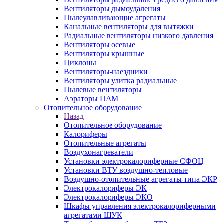
Вентиляторы дымоудаления
Пылеулавливающие агрегаты
Канальные вентиляторы для вытяжки
Радиальные вентиляторы низкого давления
Вентиляторы осевые
Вентиляторы крышные
Циклоны
Вентиляторы-наездники
Вентиляторы улитка радиальные
Пылевые вентиляторы
Аэраторы ПАМ
Отопительное оборудование
Назад
Отопительное оборудование
Калориферы
Отопительные агрегаты
Воздухонагреватели
Установки электрокалориферные СФОЦ
Установки ВТУ воздушно-тепловые
Воздушно-отопительные агрегаты типа ЭКР
Электрокалориферы ЭК
Электрокалориферы ЭКО
Шкафы управления электрокалориферными
агрегатами ШУК