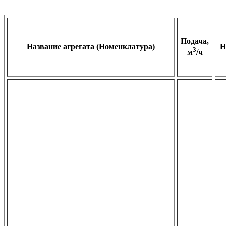
Подача,
Название агрегата (Номенклатура)
Н
3
м
/ч