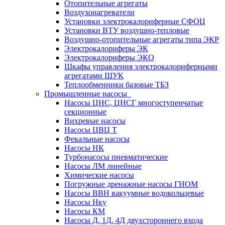
Отопительные агрегаты
Воздухонагреватели
Установки электрокалориферные СФОЦ
Установки ВТУ воздушно-тепловые
Воздушно-отопительные агрегаты типа ЭКР
Электрокалориферы ЭК
Электрокалориферы ЭКО
Шкафы управления электрокалориферными
агрегатами ШУК
Теплообменники базовые ТБЗ
Промышленные насосы
Насосы ЦНС, ЦНСГ многоступенчатые
секционные
Вихревые насосы
Насосы ЦВЦ Т
Фекальные насосы
Насосы НК
Турбонасосы пневматические
Насосы ЛМ линейные
Химические насосы
Погружные дренажные насосы ГНОМ
Насосы ВВН вакуумные водокольцевые
Насосы Нку
Насосы КМ
Насосы Д, 1Д, 4Д двухстороннего входа