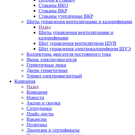
Стаканы ВКО
Стаканы ВКР
Стаканы утепленные ВКР
Щиты управления вентиляторами и калориферами
Назад
Щиты управления вентиляторами и
калориферами
Щит управления вентилятором ЩУВ
Щит управления электрокалорифером ЩУЭ
Коллекторы двигателя постоянного тока
Якорь электродвигателя
Герметичные люки
Двери герметичные
Тормоз электромагнитный
Компания
Назад
Компания
Новости
Акции и скидки
Сотрудники
Прайс-листы
Вакансии
Политика
Лицензии и сертификаты