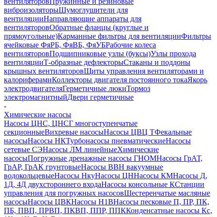
вентиляторов
Пружинные и резиновые
виброизоляторы
Шумоглушители для
вентиляции
Направляющие аппараты для
вентиляторов
Обратные фланцы (круглые и
прямоугольные)
Карманные фильтры для вентиляции
Фильтры
ячейковые ФяРБ, ФяВБ, ФяУБ
Рабочие колеса
вентиляторов
Подшипниковые узлы (буксы)
Узлы прохода
вентиляции
Т-образные дефлекторы
Стаканы и поддоны
крышных вентиляторов
Щиты управления вентиляторами и
калориферами
Коллекторы двигателя постоянного тока
Якорь
электродвигателя
Герметичные люки
Тормоз
электромагнитный
Двери герметичные
-
Химические насосы
Насосы ЦНС, ЦНСГ многоступенчатые
секционные
Вихревые насосы
Насосы ЦВЦ Т
Фекальные
насосы
Насосы НК
Турбонасосы пневматические
Насосы
сетевые СЭ
Насосы ЛМ линейные
Химические
насосы
Погружные дренажные насосы ГНОМ
Насосы ГрАТ,
ГрАР, ГрАК грунтовые
Насосы ВВН вакуумные
водокольцевые
Насосы Нку
Насосы ЦН
Насосы КМ
Насосы Д,
1Д, 4Д двухстороннего входа
Насосы консольные К
Станции
управления для погружных насосов
Шестеренчатые масляные
насосы
Насосы ЦВК
Насосы Н1В
Насосы песковые П, ПР, ПК,
ПБ, ПВП, ПРВП, ПКВП, ППР, ППК
Конденсатные насосы Кс,