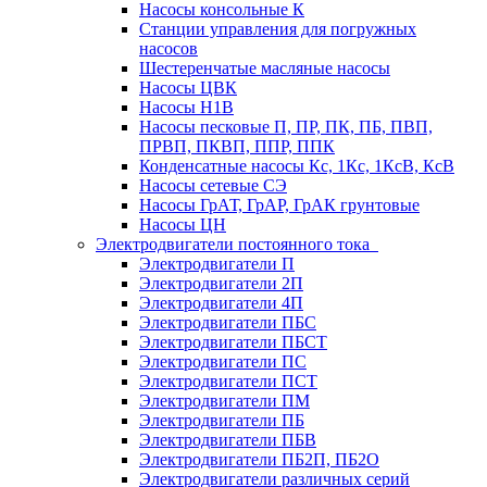
Насосы консольные К
Станции управления для погружных
насосов
Шестеренчатые масляные насосы
Насосы ЦВК
Насосы Н1В
Насосы песковые П, ПР, ПК, ПБ, ПВП,
ПРВП, ПКВП, ППР, ППК
Конденсатные насосы Кс, 1Кс, 1КсВ, КсВ
Насосы сетевые СЭ
Насосы ГрАТ, ГрАР, ГрАК грунтовые
Насосы ЦН
Электродвигатели постоянного тока
Электродвигатели П
Электродвигатели 2П
Электродвигатели 4П
Электродвигатели ПБС
Электродвигатели ПБСТ
Электродвигатели ПС
Электродвигатели ПСТ
Электродвигатели ПМ
Электродвигатели ПБ
Электродвигатели ПБВ
Электродвигатели ПБ2П, ПБ2О
Электродвигатели различных серий