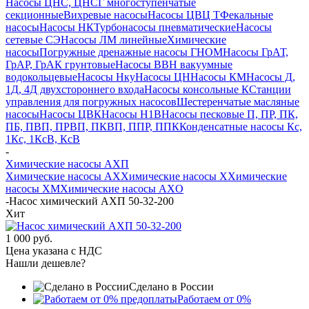
Насосы ЦНС, ЦНСГ многоступенчатые
секционные
Вихревые насосы
Насосы ЦВЦ Т
Фекальные
насосы
Насосы НК
Турбонасосы пневматические
Насосы
сетевые СЭ
Насосы ЛМ линейные
Химические
насосы
Погружные дренажные насосы ГНОМ
Насосы ГрАТ,
ГрАР, ГрАК грунтовые
Насосы ВВН вакуумные
водокольцевые
Насосы Нку
Насосы ЦН
Насосы КМ
Насосы Д,
1Д, 4Д двухстороннего входа
Насосы консольные К
Станции
управления для погружных насосов
Шестеренчатые масляные
насосы
Насосы ЦВК
Насосы Н1В
Насосы песковые П, ПР, ПК,
ПБ, ПВП, ПРВП, ПКВП, ППР, ППК
Конденсатные насосы Кс,
1Кс, 1КсВ, КсВ
-
Химические насосы АХП
Химические насосы AX
Химические насосы X
Химические
насосы XМ
Химические насосы AXО
-
Насос химический АХП 50-32-200
Хит
1 000 руб.
Цена указана с НДС
Нашли дешевле?
Сделано в России
Работаем от 0%