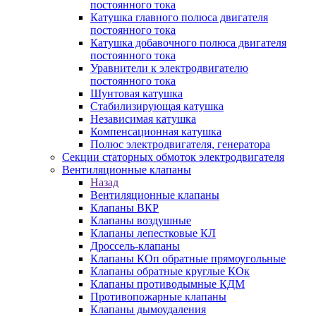
постоянного тока
Катушка главного полюса двигателя
постоянного тока
Катушка добавочного полюса двигателя
постоянного тока
Уравнители к электродвигателю
постоянного тока
Шунтовая катушка
Стабилизирующая катушка
Независимая катушка
Компенсационная катушка
Полюс электродвигателя, генератора
Секции статорных обмоток электродвигателя
Вентиляционные клапаны
Назад
Вентиляционные клапаны
Клапаны ВКР
Клапаны воздушные
Клапаны лепестковые КЛ
Дроссель-клапаны
Клапаны КОп обратные прямоугольные
Клапаны обратные круглые КОк
Клапаны противодымные КДМ
Противопожарные клапаны
Клапаны дымоудаления