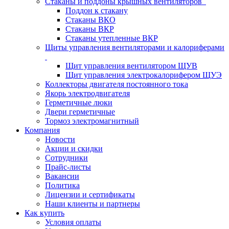
Стаканы и поддоны крышных вентиляторов
Поддон к стакану
Стаканы ВКО
Стаканы ВКР
Стаканы утепленные ВКР
Щиты управления вентиляторами и калориферами
Щит управления вентилятором ЩУВ
Щит управления электрокалорифером ЩУЭ
Коллекторы двигателя постоянного тока
Якорь электродвигателя
Герметичные люки
Двери герметичные
Тормоз электромагнитный
Компания
Новости
Акции и скидки
Сотрудники
Прайс-листы
Вакансии
Политика
Лицензии и сертификаты
Наши клиенты и партнеры
Как купить
Условия оплаты