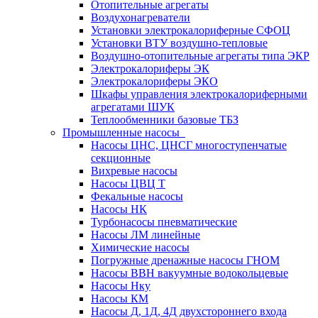
Отопительные агрегаты
Воздухонагреватели
Установки электрокалориферные СФОЦ
Установки ВТУ воздушно-тепловые
Воздушно-отопительные агрегаты типа ЭКР
Электрокалориферы ЭК
Электрокалориферы ЭКО
Шкафы управления электрокалориферными
агрегатами ШУК
Теплообменники базовые ТБЗ
Промышленные насосы
Насосы ЦНС, ЦНСГ многоступенчатые
секционные
Вихревые насосы
Насосы ЦВЦ Т
Фекальные насосы
Насосы НК
Турбонасосы пневматические
Насосы ЛМ линейные
Химические насосы
Погружные дренажные насосы ГНОМ
Насосы ВВН вакуумные водокольцевые
Насосы Нку
Насосы КМ
Насосы Д, 1Д, 4Д двухстороннего входа