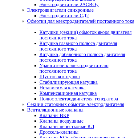
Электродвигатели 2АСВОу
Электродвигатели синхронные
Электродвигатели СД2
Обмотки для электродвигателей постоянного тока
Катушки (секции) обмоток якоря двигателя
постоянного тока
Катушка главного полюса двигателя
постоянного тока
Катушка добавочного полюса двигателя
постоянного тока
Уравнители к электродвигателю
постоянного тока
Шунтовая катушка
Стабилизирующая катушка
Независимая катушка
Компенсационная катушка
Полюс электродвигателя, генератора
Секции статорных обмоток электродвигателя
Вентиляционные клапаны
Клапаны ВКР
Клапаны воздушные
Клапаны лепестковые КЛ
Дроссель-клапаны
Клапаны КОп обратные прямоугольные