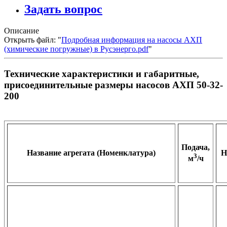
Задать вопрос
Описание
Открыть файл: "
Подробная информация на насосы АХП
(химические погружные) в Русэнерго.pdf
"
Технические характеристики и габаритные,
присоединительные размеры насосов АХП 50-32-
200
Подача,
Название агрегата (Номенклатура)
Н
3
м
/ч