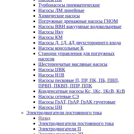
Турбонасосы пневматические
Насосы ЛМ линейные
Химические насосы
Погружные дренажные насосы ГНОМ
Насосы ВВН вакуумные водокольцевые
Насосы Нку
Насосы КМ
Насосы Д, 1Д, 4Д двухстороннего входа
Насосы консольные К
Станции управления для погружных
насосов
Шестеренчатые масляные насосы
Насосы ЦВК
Насосы Н1В
Насосы песковые П, ПР, ПК, ПБ, ПВП,
ПРВП, ПКВП, ППР, ППК
Конденсатные насосы Кс, 1Кс, 1КсВ, КсВ
Насосы сетевые СЭ
Насосы ГрАТ, ГрАР, ГрАК грунтовые
Насосы ЦН
Электродвигатели постоянного тока
Назад
Электродвигатели постоянного тока
Электродвигатели П