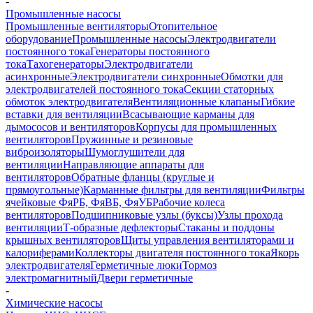
-
Промышленные насосы
Промышленные вентиляторы
Отопительное
оборудование
Промышленные насосы
Электродвигатели
постоянного тока
Генераторы постоянного
тока
Тахогенераторы
Электродвигатели
асинхронные
Электродвигатели синхронные
Обмотки для
электродвигателей постоянного тока
Секции статорных
обмоток электродвигателя
Вентиляционные клапаны
Гибкие
вставки для вентиляции
Всасывающие карманы для
дымососов и вентиляторов
Корпусы для промышленных
вентиляторов
Пружинные и резиновые
виброизоляторы
Шумоглушители для
вентиляции
Направляющие аппараты для
вентиляторов
Обратные фланцы (круглые и
прямоугольные)
Карманные фильтры для вентиляции
Фильтры
ячейковые ФяРБ, ФяВБ, ФяУБ
Рабочие колеса
вентиляторов
Подшипниковые узлы (буксы)
Узлы прохода
вентиляции
Т-образные дефлекторы
Стаканы и поддоны
крышных вентиляторов
Щиты управления вентиляторами и
калориферами
Коллекторы двигателя постоянного тока
Якорь
электродвигателя
Герметичные люки
Тормоз
электромагнитный
Двери герметичные
-
Химические насосы