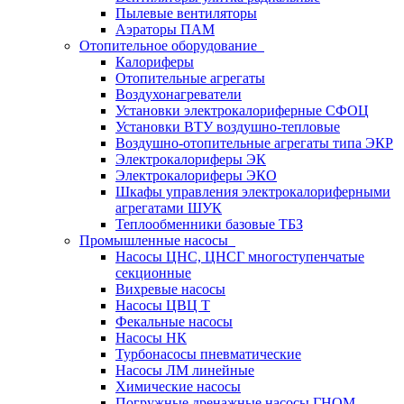
Пылевые вентиляторы
Аэраторы ПАМ
Отопительное оборудование
Калориферы
Отопительные агрегаты
Воздухонагреватели
Установки электрокалориферные СФОЦ
Установки ВТУ воздушно-тепловые
Воздушно-отопительные агрегаты типа ЭКР
Электрокалориферы ЭК
Электрокалориферы ЭКО
Шкафы управления электрокалориферными
агрегатами ШУК
Теплообменники базовые ТБЗ
Промышленные насосы
Насосы ЦНС, ЦНСГ многоступенчатые
секционные
Вихревые насосы
Насосы ЦВЦ Т
Фекальные насосы
Насосы НК
Турбонасосы пневматические
Насосы ЛМ линейные
Химические насосы
Погружные дренажные насосы ГНОМ