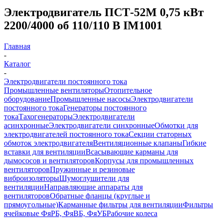
Электродвигатель ПСТ-52М 0,75 кВт
2200/4000 об 110/110 В IM1001
Главная
-
Каталог
-
Электродвигатели постоянного тока
Промышленные вентиляторы
Отопительное
оборудование
Промышленные насосы
Электродвигатели
постоянного тока
Генераторы постоянного
тока
Тахогенераторы
Электродвигатели
асинхронные
Электродвигатели синхронные
Обмотки для
электродвигателей постоянного тока
Секции статорных
обмоток электродвигателя
Вентиляционные клапаны
Гибкие
вставки для вентиляции
Всасывающие карманы для
дымососов и вентиляторов
Корпусы для промышленных
вентиляторов
Пружинные и резиновые
виброизоляторы
Шумоглушители для
вентиляции
Направляющие аппараты для
вентиляторов
Обратные фланцы (круглые и
прямоугольные)
Карманные фильтры для вентиляции
Фильтры
ячейковые ФяРБ, ФяВБ, ФяУБ
Рабочие колеса