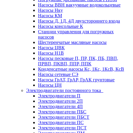
Насосы ВВН вакуумные водокольцевые
Насосы Нку
Насосы КМ
Насосы Д, 1Д, 4Д двухстороннего входа
Насосы консольные К
Станции управления для погружных
насосов
Шестеренчатые масляные насосы
Насосы ЦВК
Насосы Н1В
Насосы песковые П, ПР, ПК, ПБ, ПВП,
ПРВП, ПКВП, ППР, ППК
Конденсатные насосы Кс, 1Кс, 1КсВ, КсВ
Насосы сетевые СЭ
Насосы ГрАТ, ГрАР, ГрАК грунтовые
Насосы ЦН
Электродвигатели постоянного тока
Электродвигатели П
Электродвигатели 2П
Электродвигатели 4П
Электродвигатели ПБС
Электродвигатели ПБСТ
Электродвигатели ПС
Электродвигатели ПСТ