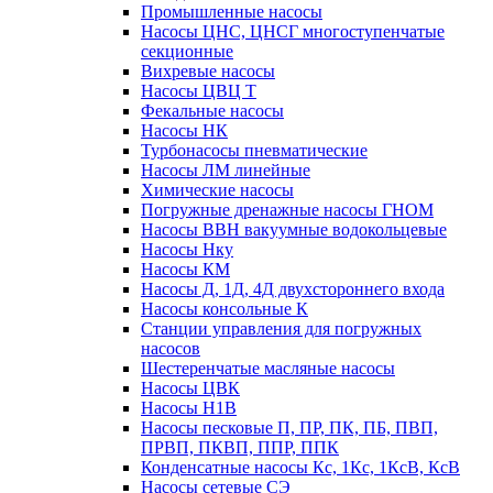
Промышленные насосы
Насосы ЦНС, ЦНСГ многоступенчатые
секционные
Вихревые насосы
Насосы ЦВЦ Т
Фекальные насосы
Насосы НК
Турбонасосы пневматические
Насосы ЛМ линейные
Химические насосы
Погружные дренажные насосы ГНОМ
Насосы ВВН вакуумные водокольцевые
Насосы Нку
Насосы КМ
Насосы Д, 1Д, 4Д двухстороннего входа
Насосы консольные К
Станции управления для погружных
насосов
Шестеренчатые масляные насосы
Насосы ЦВК
Насосы Н1В
Насосы песковые П, ПР, ПК, ПБ, ПВП,
ПРВП, ПКВП, ППР, ППК
Конденсатные насосы Кс, 1Кс, 1КсВ, КсВ
Насосы сетевые СЭ