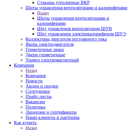
Стаканы утепленные ВКР
Щиты управления вентиляторами и калориферами
Назад
Щиты управления вентиляторами и
калориферами
Щит управления вентилятором ЩУВ
Щит управления электрокалорифером ЩУЭ
Коллекторы двигателя постоянного тока
Якорь электродвигателя
Герметичные люки
Двери герметичные
Тормоз электромагнитный
Компания
Назад
Компания
Новости
Акции и скидки
Сотрудники
Прайс-листы
Вакансии
Политика
Лицензии и сертификаты
Наши клиенты и партнеры
Как купить
Назад