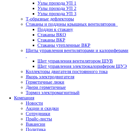
Узлы прохода УП 1
Узлы прохода УП 2
Узлы прохода УП 3
Т-образные дефлекторы
Стаканы и поддоны крышных вентиляторов
Поддон к стакану
Стаканы ВКО
Стаканы ВКР
Стаканы утепленные ВКР
Щиты управления вентиляторами и калориферами
Щит управления вентилятором ЩУВ
Щит управления электрокалорифером ЩУЭ
Коллекторы двигателя постоянного тока
Якорь электродвигателя
Герметичные люки
Двери герметичные
Тормоз электромагнитный
Компания
Новости
Акции и скидки
Сотрудники
Прайс-листы
Вакансии
Политика