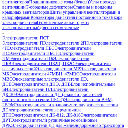
вентиляторов
Подшипниковые узлы (буксы)
Узлы прохода
вентиляции
Т-образные дефлекторы
Стаканы и поддоны
крышных вентиляторов
Щиты управления вентиляторами и
калориферами
Коллекторы двигателя постоянного тока
Якорь
электродвигателя
Герметичные люки
Тормоз
электромагнитный
Двери герметичные
-
Электродвигатели ПСТ
Электродвигатели П
Электродвигатели 2П
Электродвигатели
4П
Электродвигатели ПБС
Электродвигатели
ПС
Электродвигатели ПБСТ
Электродвигатели
ПМ
Электродвигатели ПБ
Электродвигатели
ПБВ
Электродвигатели ПБ2П, ПБ2О
Электродвигатели
различных серий
Электродвигатели МР
Электродвигатели
MX
Электродвигатели 47MBH, 47МВО
Электродвигатели
MBO
Экскаваторные электродвигатели ДЭ,
ДЭВ
Электродвигатели ДПЭ, ДПВ
Блок исполнительный
БИ
Электродвигатели ПЛ
Электродвигатели
ДК-309
Электродвигатели ДП (аналоги двигателей
постоянного тока серии ПБСТ)
Электродвигатели ВЭМ,
2ВЭМ
Электродвигатели краново-металлургические серии
Д
Электродвигатели тяговые рудничные
ДТН
Электродвигатели ДК-812, ДК-816
Электродвигатели
ДРТ
Электродвигатели рудничные комбайновые
ДРК
Электродвигатели ДТ для железнодорожного транспорта