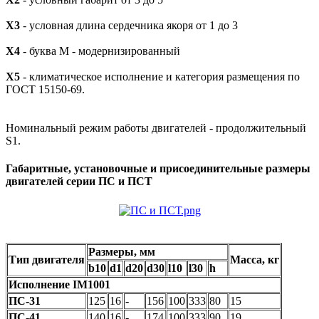
Х3
- условная длина сердечника якоря от 1 до 3
Х4
- буква М - модернизированный
Х5
- климатическое исполнение и категория размещения по
ГОСТ 15150-69.
Номинальный режим работы двигателей - продолжительный
S1.
Габаритные, установочные и присоединительные размеры
двигателей серии ПС и ПСТ
Размеры, мм
Тип двигателя
Масса, кг
b10
d1
d20
d30
l10
l30
h
Исполнение IM1001
ПС-31
125
16
-
156
100
333
80
15
ПС-41
140
16
-
174
100
333
90
19