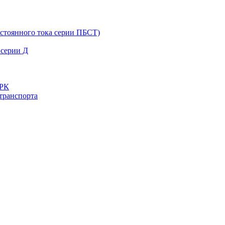
остоянного тока серии ПБСТ)
 серии Д
ДРК
транспорта