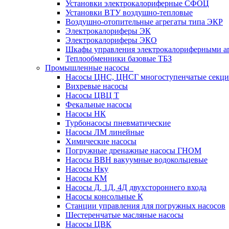
Установки электрокалориферные СФОЦ
Установки ВТУ воздушно-тепловые
Воздушно-отопительные агрегаты типа ЭКР
Электрокалориферы ЭК
Электрокалориферы ЭКО
Шкафы управления электрокалориферными 
Теплообменники базовые ТБЗ
Промышленные насосы
Насосы ЦНС, ЦНСГ многоступенчатые секц
Вихревые насосы
Насосы ЦВЦ Т
Фекальные насосы
Насосы НК
Турбонасосы пневматические
Насосы ЛМ линейные
Химические насосы
Погружные дренажные насосы ГНОМ
Насосы ВВН вакуумные водокольцевые
Насосы Нку
Насосы КМ
Насосы Д, 1Д, 4Д двухстороннего входа
Насосы консольные К
Станции управления для погружных насосов
Шестеренчатые масляные насосы
Насосы ЦВК