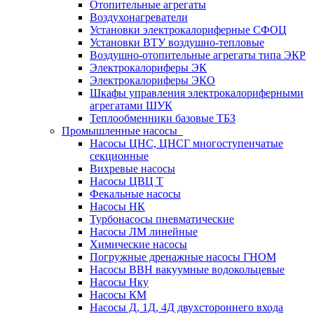
Отопительные агрегаты
Воздухонагреватели
Установки электрокалориферные СФОЦ
Установки ВТУ воздушно-тепловые
Воздушно-отопительные агрегаты типа ЭКР
Электрокалориферы ЭК
Электрокалориферы ЭКО
Шкафы управления электрокалориферными
агрегатами ШУК
Теплообменники базовые ТБЗ
Промышленные насосы
Насосы ЦНС, ЦНСГ многоступенчатые
секционные
Вихревые насосы
Насосы ЦВЦ Т
Фекальные насосы
Насосы НК
Турбонасосы пневматические
Насосы ЛМ линейные
Химические насосы
Погружные дренажные насосы ГНОМ
Насосы ВВН вакуумные водокольцевые
Насосы Нку
Насосы КМ
Насосы Д, 1Д, 4Д двухстороннего входа