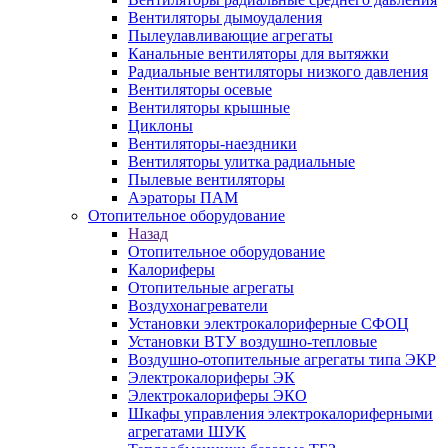
Вентиляторы дымоудаления
Пылеулавливающие агрегаты
Канальные вентиляторы для вытяжки
Радиальные вентиляторы низкого давления
Вентиляторы осевые
Вентиляторы крышные
Циклоны
Вентиляторы-наездники
Вентиляторы улитка радиальные
Пылевые вентиляторы
Аэраторы ПАМ
Отопительное оборудование
Назад
Отопительное оборудование
Калориферы
Отопительные агрегаты
Воздухонагреватели
Установки электрокалориферные СФОЦ
Установки ВТУ воздушно-тепловые
Воздушно-отопительные агрегаты типа ЭКР
Электрокалориферы ЭК
Электрокалориферы ЭКО
Шкафы управления электрокалориферными
агрегатами ШУК