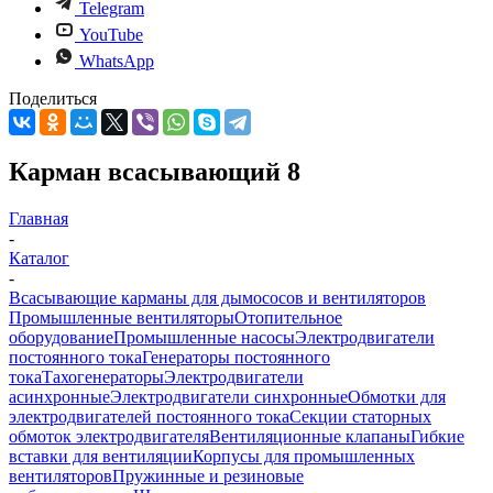
Telegram
YouTube
WhatsApp
Поделиться
Карман всасывающий 8
Главная
-
Каталог
-
Всасывающие карманы для дымососов и вентиляторов
Промышленные вентиляторы
Отопительное
оборудование
Промышленные насосы
Электродвигатели
постоянного тока
Генераторы постоянного
тока
Тахогенераторы
Электродвигатели
асинхронные
Электродвигатели синхронные
Обмотки для
электродвигателей постоянного тока
Секции статорных
обмоток электродвигателя
Вентиляционные клапаны
Гибкие
вставки для вентиляции
Корпусы для промышленных
вентиляторов
Пружинные и резиновые