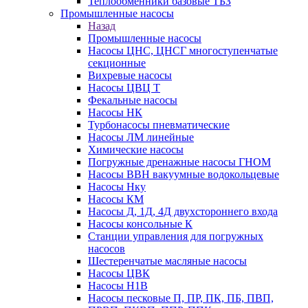
Теплообменники базовые ТБЗ
Промышленные насосы
Назад
Промышленные насосы
Насосы ЦНС, ЦНСГ многоступенчатые
секционные
Вихревые насосы
Насосы ЦВЦ Т
Фекальные насосы
Насосы НК
Турбонасосы пневматические
Насосы ЛМ линейные
Химические насосы
Погружные дренажные насосы ГНОМ
Насосы ВВН вакуумные водокольцевые
Насосы Нку
Насосы КМ
Насосы Д, 1Д, 4Д двухстороннего входа
Насосы консольные К
Станции управления для погружных
насосов
Шестеренчатые масляные насосы
Насосы ЦВК
Насосы Н1В
Насосы песковые П, ПР, ПК, ПБ, ПВП,