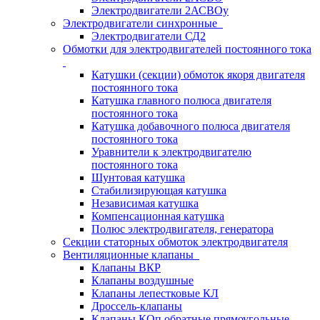
Электродвигатели 2АСВОу
Электродвигатели синхронные
Электродвигатели СД2
Обмотки для электродвигателей постоянного тока
Катушки (секции) обмоток якоря двигателя
постоянного тока
Катушка главного полюса двигателя
постоянного тока
Катушка добавочного полюса двигателя
постоянного тока
Уравнители к электродвигателю
постоянного тока
Шунтовая катушка
Стабилизирующая катушка
Независимая катушка
Компенсационная катушка
Полюс электродвигателя, генератора
Секции статорных обмоток электродвигателя
Вентиляционные клапаны
Клапаны ВКР
Клапаны воздушные
Клапаны лепестковые КЛ
Дроссель-клапаны
Клапаны КОп обратные прямоугольные