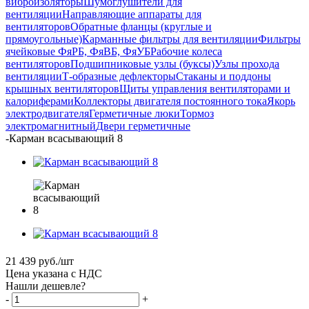
виброизоляторы
Шумоглушители для
вентиляции
Направляющие аппараты для
вентиляторов
Обратные фланцы (круглые и
прямоугольные)
Карманные фильтры для вентиляции
Фильтры
ячейковые ФяРБ, ФяВБ, ФяУБ
Рабочие колеса
вентиляторов
Подшипниковые узлы (буксы)
Узлы прохода
вентиляции
Т-образные дефлекторы
Стаканы и поддоны
крышных вентиляторов
Щиты управления вентиляторами и
калориферами
Коллекторы двигателя постоянного тока
Якорь
электродвигателя
Герметичные люки
Тормоз
электромагнитный
Двери герметичные
-
Карман всасывающий 8
21 439
руб.
/шт
Цена указана с НДС
Нашли дешевле?
-
+