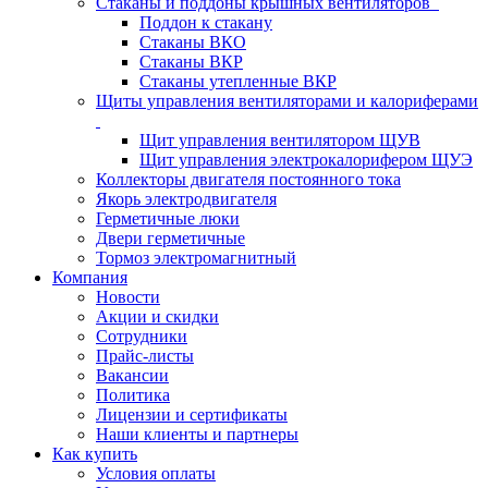
Стаканы и поддоны крышных вентиляторов
Поддон к стакану
Стаканы ВКО
Стаканы ВКР
Стаканы утепленные ВКР
Щиты управления вентиляторами и калориферами
Щит управления вентилятором ЩУВ
Щит управления электрокалорифером ЩУЭ
Коллекторы двигателя постоянного тока
Якорь электродвигателя
Герметичные люки
Двери герметичные
Тормоз электромагнитный
Компания
Новости
Акции и скидки
Сотрудники
Прайс-листы
Вакансии
Политика
Лицензии и сертификаты
Наши клиенты и партнеры
Как купить
Условия оплаты