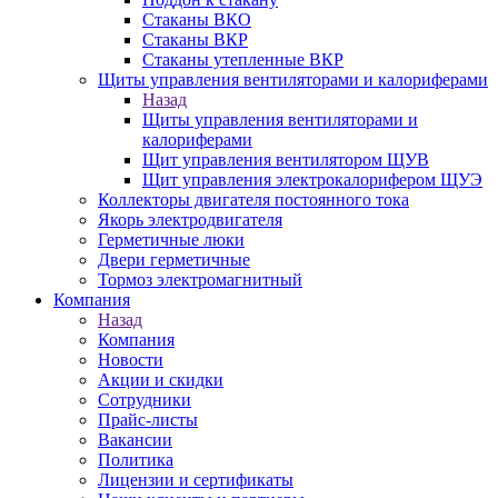
Стаканы ВКО
Стаканы ВКР
Стаканы утепленные ВКР
Щиты управления вентиляторами и калориферами
Назад
Щиты управления вентиляторами и
калориферами
Щит управления вентилятором ЩУВ
Щит управления электрокалорифером ЩУЭ
Коллекторы двигателя постоянного тока
Якорь электродвигателя
Герметичные люки
Двери герметичные
Тормоз электромагнитный
Компания
Назад
Компания
Новости
Акции и скидки
Сотрудники
Прайс-листы
Вакансии
Политика
Лицензии и сертификаты