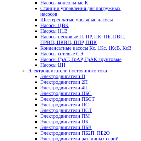
Насосы консольные К
Станции управления для погружных
насосов
Шестеренчатые масляные насосы
Насосы ЦВК
Насосы Н1В
Насосы песковые П, ПР, ПК, ПБ, ПВП,
ПРВП, ПКВП, ППР, ППК
Конденсатные насосы Кс, 1Кс, 1КсВ, КсВ
Насосы сетевые СЭ
Насосы ГрАТ, ГрАР, ГрАК грунтовые
Насосы ЦН
Электродвигатели постоянного тока
Электродвигатели П
Электродвигатели 2П
Электродвигатели 4П
Электродвигатели ПБС
Электродвигатели ПБСТ
Электродвигатели ПС
Электродвигатели ПСТ
Электродвигатели ПМ
Электродвигатели ПБ
Электродвигатели ПБВ
Электродвигатели ПБ2П, ПБ2О
Электродвигатели различных серий