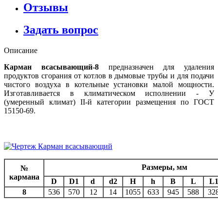
Отзывы
Задать вопрос
Описание
Карман всасывающий-8
предназначен для удаления
продуктов сгорания от котлов в дымовые трубы и для подачи
чистого воздуха в котельные установки малой мощности.
Изготавливается в климатическом исполнении - У
(умеренный климат) II-й категории размещения по ГОСТ
15150-69.
Размеры, мм
№
кармана
D
D1
d
d2
H
h
B
L
L
8
536
570
12
14
1055
633
945
588
32