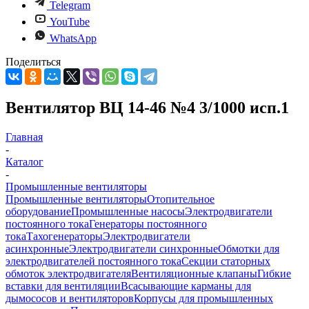
Telegram
YouTube
WhatsApp
Поделиться
Вентилятор ВЦ 14-46 №4 3/1000 исп.1
Главная
-
Каталог
-
Промышленные вентиляторы
Промышленные вентиляторы
Отопительное
оборудование
Промышленные насосы
Электродвигатели
постоянного тока
Генераторы постоянного
тока
Тахогенераторы
Электродвигатели
асинхронные
Электродвигатели синхронные
Обмотки для
электродвигателей постоянного тока
Секции статорных
обмоток электродвигателя
Вентиляционные клапаны
Гибкие
вставки для вентиляции
Всасывающие карманы для
дымососов и вентиляторов
Корпусы для промышленных