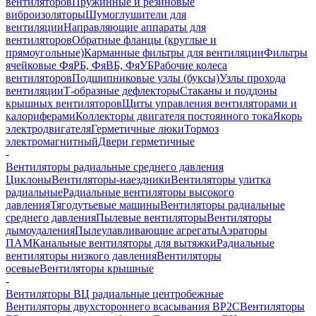
вентиляторов
Пружинные и резиновые
виброизоляторы
Шумоглушители для
вентиляции
Направляющие аппараты для
вентиляторов
Обратные фланцы (круглые и
прямоугольные)
Карманные фильтры для вентиляции
Фильтры
ячейковые ФяРБ, ФяВБ, ФяУБ
Рабочие колеса
вентиляторов
Подшипниковые узлы (буксы)
Узлы прохода
вентиляции
Т-образные дефлекторы
Стаканы и поддоны
крышных вентиляторов
Щиты управления вентиляторами и
калориферами
Коллекторы двигателя постоянного тока
Якорь
электродвигателя
Герметичные люки
Тормоз
электромагнитный
Двери герметичные
-
Вентиляторы радиальные среднего давления
Циклоны
Вентиляторы-наездники
Вентиляторы улитка
радиальные
Радиальные вентиляторы высокого
давления
Тягодутьевые машины
Вентиляторы радиальные
среднего давления
Пылевые вентиляторы
Вентиляторы
дымоудаления
Пылеулавливающие агрегаты
Аэраторы
ПАМ
Канальные вентиляторы для вытяжки
Радиальные
вентиляторы низкого давления
Вентиляторы
осевые
Вентиляторы крышные
-
Вентиляторы ВЦ радиальные центробежные
Вентиляторы двухстороннего всасывания ВР2С
Вентиляторы