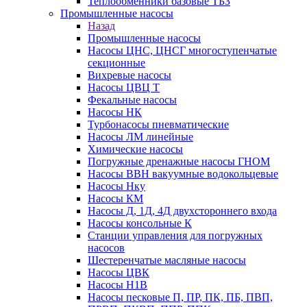
Теплообменники базовые ТБЗ
Промышленные насосы
Назад
Промышленные насосы
Насосы ЦНС, ЦНСГ многоступенчатые
секционные
Вихревые насосы
Насосы ЦВЦ Т
Фекальные насосы
Насосы НК
Турбонасосы пневматические
Насосы ЛМ линейные
Химические насосы
Погружные дренажные насосы ГНОМ
Насосы ВВН вакуумные водокольцевые
Насосы Нку
Насосы КМ
Насосы Д, 1Д, 4Д двухстороннего входа
Насосы консольные К
Станции управления для погружных
насосов
Шестеренчатые масляные насосы
Насосы ЦВК
Насосы Н1В
Насосы песковые П, ПР, ПК, ПБ, ПВП,