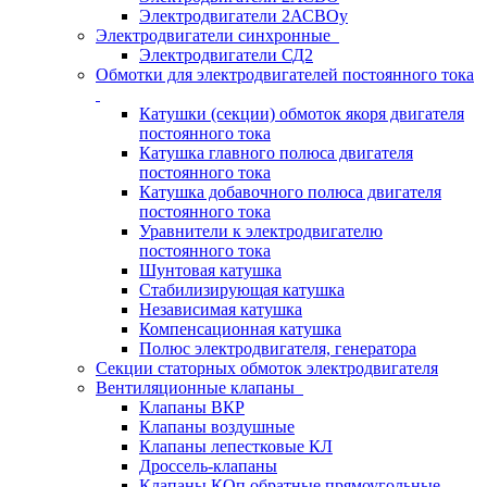
Электродвигатели 2АСВОу
Электродвигатели синхронные
Электродвигатели СД2
Обмотки для электродвигателей постоянного тока
Катушки (секции) обмоток якоря двигателя
постоянного тока
Катушка главного полюса двигателя
постоянного тока
Катушка добавочного полюса двигателя
постоянного тока
Уравнители к электродвигателю
постоянного тока
Шунтовая катушка
Стабилизирующая катушка
Независимая катушка
Компенсационная катушка
Полюс электродвигателя, генератора
Секции статорных обмоток электродвигателя
Вентиляционные клапаны
Клапаны ВКР
Клапаны воздушные
Клапаны лепестковые КЛ
Дроссель-клапаны
Клапаны КОп обратные прямоугольные