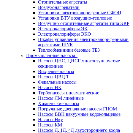
Отопительные агрегаты
Воздухонагреватели
Установки электрокалориферные СФОЦ
Установки ВТУ воздушно-тепловые
Воздушно-отопительные агрегаты типа ЭКР
Электрокалориферы ЭК
Электрокалориферы ЭКО
Шкафы управления электрокалориферными
агрегатами ШУК
Теплообменники базовые ТБЗ
Промышленные насосы
Насосы ЦНС, ЦНСГ многоступенчатые
секционные
Вихревые насосы
Насосы ЦВЦ Т
Фекальные насосы
Насосы НК
Турбонасосы пневматические
Насосы ЛМ линейные
Химические насосы
Погружные дренажные насосы ГНОМ
Насосы ВВН вакуумные водокольцевые
Насосы Нку
Насосы КМ
Насосы Д, 1Д, 4Д двухстороннего входа