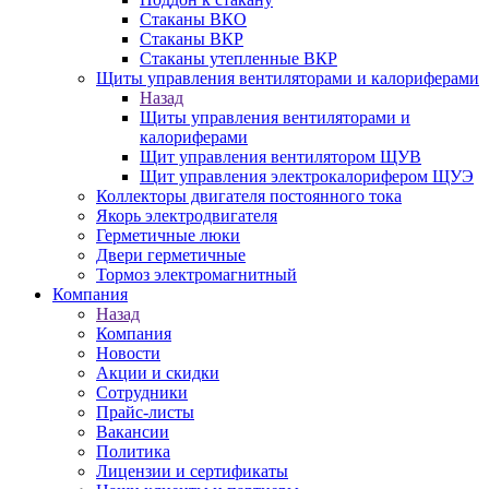
Стаканы ВКО
Стаканы ВКР
Стаканы утепленные ВКР
Щиты управления вентиляторами и калориферами
Назад
Щиты управления вентиляторами и
калориферами
Щит управления вентилятором ЩУВ
Щит управления электрокалорифером ЩУЭ
Коллекторы двигателя постоянного тока
Якорь электродвигателя
Герметичные люки
Двери герметичные
Тормоз электромагнитный
Компания
Назад
Компания
Новости
Акции и скидки
Сотрудники
Прайс-листы
Вакансии
Политика
Лицензии и сертификаты