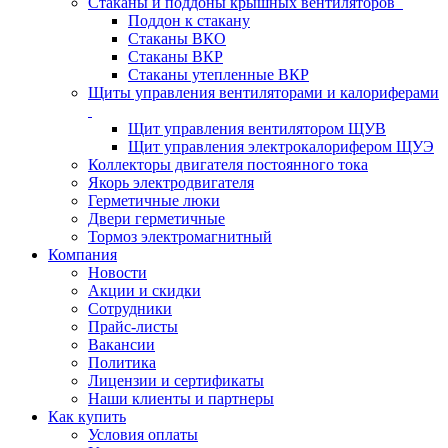
Стаканы и поддоны крышных вентиляторов
Поддон к стакану
Стаканы ВКО
Стаканы ВКР
Стаканы утепленные ВКР
Щиты управления вентиляторами и калориферами
Щит управления вентилятором ЩУВ
Щит управления электрокалорифером ЩУЭ
Коллекторы двигателя постоянного тока
Якорь электродвигателя
Герметичные люки
Двери герметичные
Тормоз электромагнитный
Компания
Новости
Акции и скидки
Сотрудники
Прайс-листы
Вакансии
Политика
Лицензии и сертификаты
Наши клиенты и партнеры
Как купить
Условия оплаты