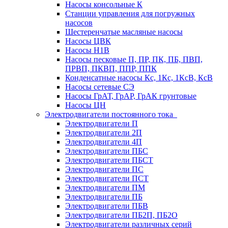
Насосы консольные К
Станции управления для погружных
насосов
Шестеренчатые масляные насосы
Насосы ЦВК
Насосы Н1В
Насосы песковые П, ПР, ПК, ПБ, ПВП,
ПРВП, ПКВП, ППР, ППК
Конденсатные насосы Кс, 1Кс, 1КсВ, КсВ
Насосы сетевые СЭ
Насосы ГрАТ, ГрАР, ГрАК грунтовые
Насосы ЦН
Электродвигатели постоянного тока
Электродвигатели П
Электродвигатели 2П
Электродвигатели 4П
Электродвигатели ПБС
Электродвигатели ПБСТ
Электродвигатели ПС
Электродвигатели ПСТ
Электродвигатели ПМ
Электродвигатели ПБ
Электродвигатели ПБВ
Электродвигатели ПБ2П, ПБ2О
Электродвигатели различных серий