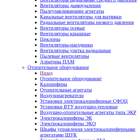
Вентиляторы дымоудаления
Пылеулавливающие агрегаты
Канальные вентиляторы для вытяжки
Радиальные вентиляторы низкого давления
Вентиляторы осевые
Вентиляторы крышные
Циклоны
Вентиляторы-наездники
Вентиляторы улитка радиальные
Пылевые вентиляторы
Аэраторы ПАМ
Отопительное оборудование
Назад
Отопительное оборудование
Калориферы
Отопительные агрегаты
Воздухонагреватели
Установки электрокалориферные СФОЦ
Установки ВТУ воздушно-тепловые
Воздушно-отопительные агрегаты типа ЭКР
Электрокалориферы ЭК
Электрокалориферы ЭКО
Шкафы управления электрокалориферными
агрегатами ШУК