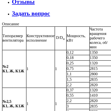
Отзывы
Задать вопрос
Описание
Частота
вращения
Типоразмер
Конструктивное
Мощность,
D/D
рабочего
н
вентилятора
исполнение
кВт
колеса, об/
мин
0,12
1350
0,18
1350
0,25
1320
№2
0,75
2815
1
1
К1, Ж, К1Ж
1,1
2800
1,5
2835
2,2
2820
0,37
1320
0,55
1410
2,2
2820
№2,5
1
1
К1, Ж, К1Ж
3
2835