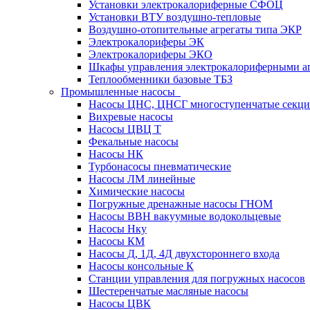
Установки электрокалориферные СФОЦ
Установки ВТУ воздушно-тепловые
Воздушно-отопительные агрегаты типа ЭКР
Электрокалориферы ЭК
Электрокалориферы ЭКО
Шкафы управления электрокалориферными 
Теплообменники базовые ТБЗ
Промышленные насосы
Насосы ЦНС, ЦНСГ многоступенчатые секц
Вихревые насосы
Насосы ЦВЦ Т
Фекальные насосы
Насосы НК
Турбонасосы пневматические
Насосы ЛМ линейные
Химические насосы
Погружные дренажные насосы ГНОМ
Насосы ВВН вакуумные водокольцевые
Насосы Нку
Насосы КМ
Насосы Д, 1Д, 4Д двухстороннего входа
Насосы консольные К
Станции управления для погружных насосов
Шестеренчатые масляные насосы
Насосы ЦВК