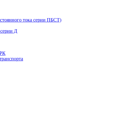
остоянного тока серии ПБСТ)
 серии Д
ДРК
транспорта