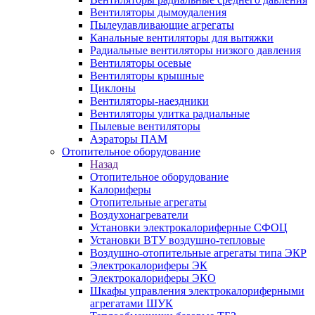
Вентиляторы дымоудаления
Пылеулавливающие агрегаты
Канальные вентиляторы для вытяжки
Радиальные вентиляторы низкого давления
Вентиляторы осевые
Вентиляторы крышные
Циклоны
Вентиляторы-наездники
Вентиляторы улитка радиальные
Пылевые вентиляторы
Аэраторы ПАМ
Отопительное оборудование
Назад
Отопительное оборудование
Калориферы
Отопительные агрегаты
Воздухонагреватели
Установки электрокалориферные СФОЦ
Установки ВТУ воздушно-тепловые
Воздушно-отопительные агрегаты типа ЭКР
Электрокалориферы ЭК
Электрокалориферы ЭКО
Шкафы управления электрокалориферными
агрегатами ШУК