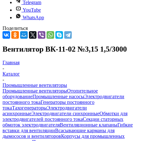
Telegram
YouTube
WhatsApp
Поделиться
Вентилятор ВК-11-02 №3,15 1,5/3000
Главная
-
Каталог
-
Промышленные вентиляторы
Промышленные вентиляторы
Отопительное
оборудование
Промышленные насосы
Электродвигатели
постоянного тока
Генераторы постоянного
тока
Тахогенераторы
Электродвигатели
асинхронные
Электродвигатели синхронные
Обмотки для
электродвигателей постоянного тока
Секции статорных
обмоток электродвигателя
Вентиляционные клапаны
Гибкие
вставки для вентиляции
Всасывающие карманы для
дымососов и вентиляторов
Корпусы для промышленных