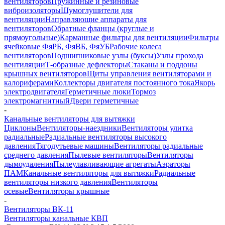
вентиляторов
Пружинные и резиновые
виброизоляторы
Шумоглушители для
вентиляции
Направляющие аппараты для
вентиляторов
Обратные фланцы (круглые и
прямоугольные)
Карманные фильтры для вентиляции
Фильтры
ячейковые ФяРБ, ФяВБ, ФяУБ
Рабочие колеса
вентиляторов
Подшипниковые узлы (буксы)
Узлы прохода
вентиляции
Т-образные дефлекторы
Стаканы и поддоны
крышных вентиляторов
Щиты управления вентиляторами и
калориферами
Коллекторы двигателя постоянного тока
Якорь
электродвигателя
Герметичные люки
Тормоз
электромагнитный
Двери герметичные
-
Канальные вентиляторы для вытяжки
Циклоны
Вентиляторы-наездники
Вентиляторы улитка
радиальные
Радиальные вентиляторы высокого
давления
Тягодутьевые машины
Вентиляторы радиальные
среднего давления
Пылевые вентиляторы
Вентиляторы
дымоудаления
Пылеулавливающие агрегаты
Аэраторы
ПАМ
Канальные вентиляторы для вытяжки
Радиальные
вентиляторы низкого давления
Вентиляторы
осевые
Вентиляторы крышные
-
Вентиляторы ВК-11
Вентиляторы канальные КВП