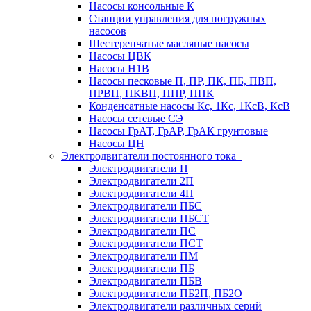
Насосы консольные К
Станции управления для погружных
насосов
Шестеренчатые масляные насосы
Насосы ЦВК
Насосы Н1В
Насосы песковые П, ПР, ПК, ПБ, ПВП,
ПРВП, ПКВП, ППР, ППК
Конденсатные насосы Кс, 1Кс, 1КсВ, КсВ
Насосы сетевые СЭ
Насосы ГрАТ, ГрАР, ГрАК грунтовые
Насосы ЦН
Электродвигатели постоянного тока
Электродвигатели П
Электродвигатели 2П
Электродвигатели 4П
Электродвигатели ПБС
Электродвигатели ПБСТ
Электродвигатели ПС
Электродвигатели ПСТ
Электродвигатели ПМ
Электродвигатели ПБ
Электродвигатели ПБВ
Электродвигатели ПБ2П, ПБ2О
Электродвигатели различных серий