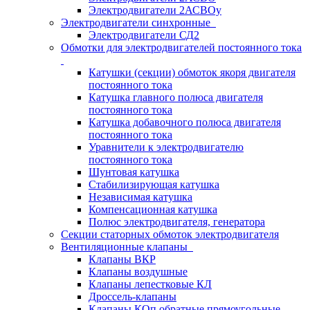
Электродвигатели 2АСВОу
Электродвигатели синхронные
Электродвигатели СД2
Обмотки для электродвигателей постоянного тока
Катушки (секции) обмоток якоря двигателя
постоянного тока
Катушка главного полюса двигателя
постоянного тока
Катушка добавочного полюса двигателя
постоянного тока
Уравнители к электродвигателю
постоянного тока
Шунтовая катушка
Стабилизирующая катушка
Независимая катушка
Компенсационная катушка
Полюс электродвигателя, генератора
Секции статорных обмоток электродвигателя
Вентиляционные клапаны
Клапаны ВКР
Клапаны воздушные
Клапаны лепестковые КЛ
Дроссель-клапаны
Клапаны КОп обратные прямоугольные