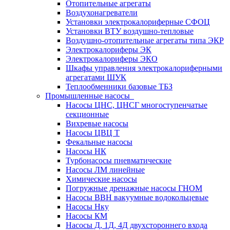
Отопительные агрегаты
Воздухонагреватели
Установки электрокалориферные СФОЦ
Установки ВТУ воздушно-тепловые
Воздушно-отопительные агрегаты типа ЭКР
Электрокалориферы ЭК
Электрокалориферы ЭКО
Шкафы управления электрокалориферными
агрегатами ШУК
Теплообменники базовые ТБЗ
Промышленные насосы
Насосы ЦНС, ЦНСГ многоступенчатые
секционные
Вихревые насосы
Насосы ЦВЦ Т
Фекальные насосы
Насосы НК
Турбонасосы пневматические
Насосы ЛМ линейные
Химические насосы
Погружные дренажные насосы ГНОМ
Насосы ВВН вакуумные водокольцевые
Насосы Нку
Насосы КМ
Насосы Д, 1Д, 4Д двухстороннего входа