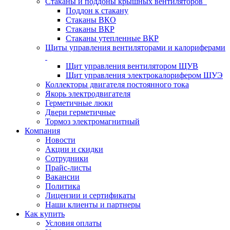
Стаканы и поддоны крышных вентиляторов
Поддон к стакану
Стаканы ВКО
Стаканы ВКР
Стаканы утепленные ВКР
Щиты управления вентиляторами и калориферами
Щит управления вентилятором ЩУВ
Щит управления электрокалорифером ЩУЭ
Коллекторы двигателя постоянного тока
Якорь электродвигателя
Герметичные люки
Двери герметичные
Тормоз электромагнитный
Компания
Новости
Акции и скидки
Сотрудники
Прайс-листы
Вакансии
Политика
Лицензии и сертификаты
Наши клиенты и партнеры
Как купить
Условия оплаты