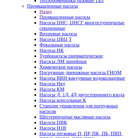
Теплообменники базовые ТБЗ
Промышленные насосы
Назад
Промышленные насосы
Насосы ЦНС, ЦНСГ многоступенчатые
секционные
Вихревые насосы
Насосы ЦВЦ Т
Фекальные насосы
Насосы НК
Турбонасосы пневматические
Насосы ЛМ линейные
Химические насосы
Погружные дренажные насосы ГНОМ
Насосы ВВН вакуумные водокольцевые
Насосы Нку
Насосы КМ
Насосы Д, 1Д, 4Д двухстороннего входа
Насосы консольные К
Станции управления для погружных
насосов
Шестеренчатые масляные насосы
Насосы ЦВК
Насосы Н1В
Насосы песковые П, ПР, ПК, ПБ, ПВП,