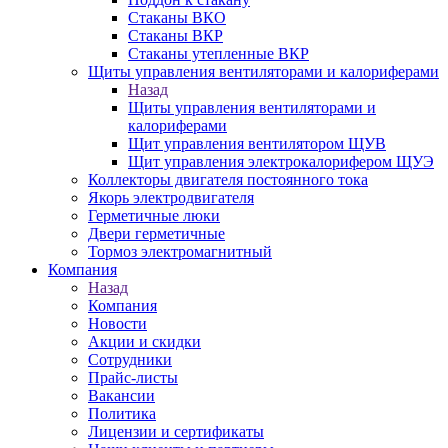
Стаканы ВКО
Стаканы ВКР
Стаканы утепленные ВКР
Щиты управления вентиляторами и калориферами
Назад
Щиты управления вентиляторами и
калориферами
Щит управления вентилятором ЩУВ
Щит управления электрокалорифером ЩУЭ
Коллекторы двигателя постоянного тока
Якорь электродвигателя
Герметичные люки
Двери герметичные
Тормоз электромагнитный
Компания
Назад
Компания
Новости
Акции и скидки
Сотрудники
Прайс-листы
Вакансии
Политика
Лицензии и сертификаты