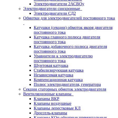
Электродвигатели 2АСВОу
Электродвигатели синхронные
Электродвигатели СД2
Обмотки для электродвигателей постоянного тока
Катушки (секции) обмоток якоря двигателя
постоянного тока
Катушка главного полюса двигателя
постоянного тока
Катушка добавочного полюса двигателя
постоянного тока
Уравнители к электродвигателю
постоянного тока
Шунтовая катушка
Стабилизирующая катушка
Независимая катушка
Компенсационная катушка
Полюс электродвигателя, генератора
Секции статорных обмоток электродвигателя
Вентиляционные клапаны
Клапаны ВКР
Клапаны воздушные
Клапаны лепестковые КЛ
Дроссель-клапаны
Клапаны КОп обратные прямоугольные