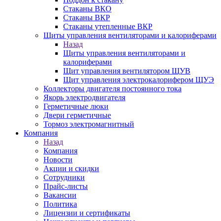
Стаканы ВКО
Стаканы ВКР
Стаканы утепленные ВКР
Щиты управления вентиляторами и калориферами
Назад
Щиты управления вентиляторами и
калориферами
Щит управления вентилятором ЩУВ
Щит управления электрокалорифером ЩУЭ
Коллекторы двигателя постоянного тока
Якорь электродвигателя
Герметичные люки
Двери герметичные
Тормоз электромагнитный
Компания
Назад
Компания
Новости
Акции и скидки
Сотрудники
Прайс-листы
Вакансии
Политика
Лицензии и сертификаты