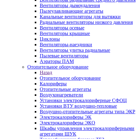
Вентиляторы дымоудаления
Пылеулавливающие агрегаты
Канальные вентиляторы для вытяжки
Радиальные вентиляторы низкого давления
Вентиляторы осевые
Вентиляторы крышные
Циклоны
Вентиляторы-наездники
Вентиляторы улитка радиальные
Пылевые вентиляторы
Аэраторы ПАМ
Отопительное оборудование
Назад
Отопительное оборудование
Калориферы
Отопительные агрегаты
Воздухонагреватели
Установки электрокалориферные СФОЦ
Установки ВТУ воздушно-тепловые
Воздушно-отопительные агрегаты типа ЭКР
Электрокалориферы ЭК
Электрокалориферы ЭКО
Шкафы управления электрокалориферными
агрегатами ШУК