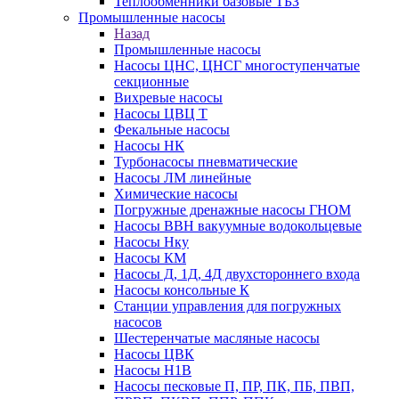
Теплообменники базовые ТБЗ
Промышленные насосы
Назад
Промышленные насосы
Насосы ЦНС, ЦНСГ многоступенчатые
секционные
Вихревые насосы
Насосы ЦВЦ Т
Фекальные насосы
Насосы НК
Турбонасосы пневматические
Насосы ЛМ линейные
Химические насосы
Погружные дренажные насосы ГНОМ
Насосы ВВН вакуумные водокольцевые
Насосы Нку
Насосы КМ
Насосы Д, 1Д, 4Д двухстороннего входа
Насосы консольные К
Станции управления для погружных
насосов
Шестеренчатые масляные насосы
Насосы ЦВК
Насосы Н1В
Насосы песковые П, ПР, ПК, ПБ, ПВП,