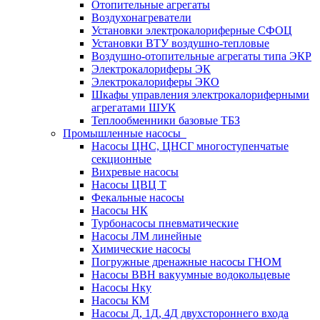
Отопительные агрегаты
Воздухонагреватели
Установки электрокалориферные СФОЦ
Установки ВТУ воздушно-тепловые
Воздушно-отопительные агрегаты типа ЭКР
Электрокалориферы ЭК
Электрокалориферы ЭКО
Шкафы управления электрокалориферными
агрегатами ШУК
Теплообменники базовые ТБЗ
Промышленные насосы
Насосы ЦНС, ЦНСГ многоступенчатые
секционные
Вихревые насосы
Насосы ЦВЦ Т
Фекальные насосы
Насосы НК
Турбонасосы пневматические
Насосы ЛМ линейные
Химические насосы
Погружные дренажные насосы ГНОМ
Насосы ВВН вакуумные водокольцевые
Насосы Нку
Насосы КМ
Насосы Д, 1Д, 4Д двухстороннего входа