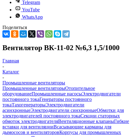
Telegram
YouTube
WhatsApp
Поделиться
Вентилятор ВК-11-02 №6,3 1,5/1000
Главная
-
Каталог
-
Промышленные вентиляторы
Промышленные вентиляторы
Отопительное
оборудование
Промышленные насосы
Электродвигатели
постоянного тока
Генераторы постоянного
тока
Тахогенераторы
Электродвигатели
асинхронные
Электродвигатели синхронные
Обмотки для
электродвигателей постоянного тока
Секции статорных
обмоток электродвигателя
Вентиляционные клапаны
Гибкие
вставки для вентиляции
Всасывающие карманы для
дымососов и вентиляторов
Корпусы для промышленных