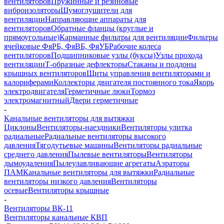
вентиляторов
Пружинные и резиновые
виброизоляторы
Шумоглушители для
вентиляции
Направляющие аппараты для
вентиляторов
Обратные фланцы (круглые и
прямоугольные)
Карманные фильтры для вентиляции
Фильтры
ячейковые ФяРБ, ФяВБ, ФяУБ
Рабочие колеса
вентиляторов
Подшипниковые узлы (буксы)
Узлы прохода
вентиляции
Т-образные дефлекторы
Стаканы и поддоны
крышных вентиляторов
Щиты управления вентиляторами и
калориферами
Коллекторы двигателя постоянного тока
Якорь
электродвигателя
Герметичные люки
Тормоз
электромагнитный
Двери герметичные
-
Канальные вентиляторы для вытяжки
Циклоны
Вентиляторы-наездники
Вентиляторы улитка
радиальные
Радиальные вентиляторы высокого
давления
Тягодутьевые машины
Вентиляторы радиальные
среднего давления
Пылевые вентиляторы
Вентиляторы
дымоудаления
Пылеулавливающие агрегаты
Аэраторы
ПАМ
Канальные вентиляторы для вытяжки
Радиальные
вентиляторы низкого давления
Вентиляторы
осевые
Вентиляторы крышные
-
Вентиляторы ВК-11
Вентиляторы канальные КВП