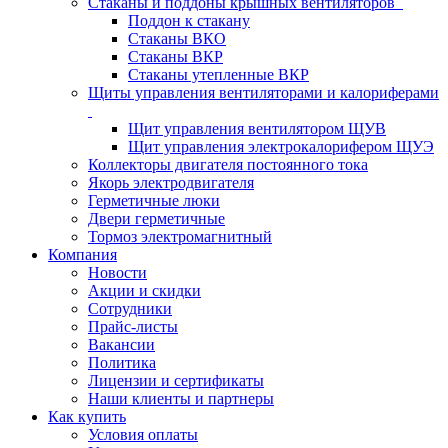
Стаканы и поддоны крышных вентиляторов
Поддон к стакану
Стаканы ВКО
Стаканы ВКР
Стаканы утепленные ВКР
Щиты управления вентиляторами и калориферами
Щит управления вентилятором ЩУВ
Щит управления электрокалорифером ЩУЭ
Коллекторы двигателя постоянного тока
Якорь электродвигателя
Герметичные люки
Двери герметичные
Тормоз электромагнитный
Компания
Новости
Акции и скидки
Сотрудники
Прайс-листы
Вакансии
Политика
Лицензии и сертификаты
Наши клиенты и партнеры
Как купить
Условия оплаты