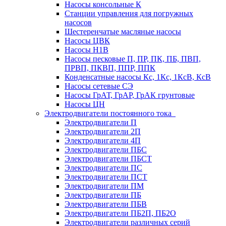
Насосы консольные К
Станции управления для погружных
насосов
Шестеренчатые масляные насосы
Насосы ЦВК
Насосы Н1В
Насосы песковые П, ПР, ПК, ПБ, ПВП,
ПРВП, ПКВП, ППР, ППК
Конденсатные насосы Кс, 1Кс, 1КсВ, КсВ
Насосы сетевые СЭ
Насосы ГрАТ, ГрАР, ГрАК грунтовые
Насосы ЦН
Электродвигатели постоянного тока
Электродвигатели П
Электродвигатели 2П
Электродвигатели 4П
Электродвигатели ПБС
Электродвигатели ПБСТ
Электродвигатели ПС
Электродвигатели ПСТ
Электродвигатели ПМ
Электродвигатели ПБ
Электродвигатели ПБВ
Электродвигатели ПБ2П, ПБ2О
Электродвигатели различных серий