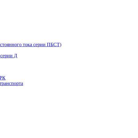
остоянного тока серии ПБСТ)
 серии Д
ДРК
транспорта