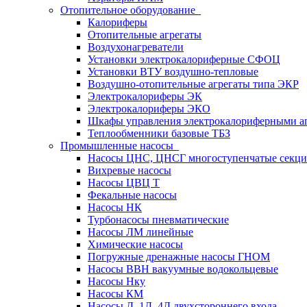
Отопительное оборудование
Калориферы
Отопительные агрегаты
Воздухонагреватели
Установки электрокалориферные СФОЦ
Установки ВТУ воздушно-тепловые
Воздушно-отопительные агрегаты типа ЭКР
Электрокалориферы ЭК
Электрокалориферы ЭКО
Шкафы управления электрокалориферными 
Теплообменники базовые ТБЗ
Промышленные насосы
Насосы ЦНС, ЦНСГ многоступенчатые секц
Вихревые насосы
Насосы ЦВЦ Т
Фекальные насосы
Насосы НК
Турбонасосы пневматические
Насосы ЛМ линейные
Химические насосы
Погружные дренажные насосы ГНОМ
Насосы ВВН вакуумные водокольцевые
Насосы Нку
Насосы КМ
Насосы Д, 1Д, 4Д двухстороннего входа