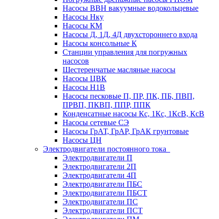
Насосы ВВН вакуумные водокольцевые
Насосы Нку
Насосы КМ
Насосы Д, 1Д, 4Д двухстороннего входа
Насосы консольные К
Станции управления для погружных
насосов
Шестеренчатые масляные насосы
Насосы ЦВК
Насосы Н1В
Насосы песковые П, ПР, ПК, ПБ, ПВП,
ПРВП, ПКВП, ППР, ППК
Конденсатные насосы Кс, 1Кс, 1КсВ, КсВ
Насосы сетевые СЭ
Насосы ГрАТ, ГрАР, ГрАК грунтовые
Насосы ЦН
Электродвигатели постоянного тока
Электродвигатели П
Электродвигатели 2П
Электродвигатели 4П
Электродвигатели ПБС
Электродвигатели ПБСТ
Электродвигатели ПС
Электродвигатели ПСТ