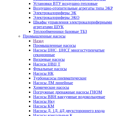
Установки ВТУ воздушно-тепловые
Воздушно-отопительные агрегаты типа ЭКР
Электрокалориферы ЭК
Электрокалориферы ЭКО
Шкафы управления электрокалориферными
агрегатами ШУК
Теплообменники базовые ТБЗ
Промышленные насосы
Назад
Промышленные насосы
Насосы ЦНС, ЦНСГ многоступенчатые
секционные
Вихревые насосы
Насосы ЦВЦ Т
Фекальные насосы
Насосы НК
Турбонасосы пневматические
Насосы ЛМ линейные
Химические насосы
Погружные дренажные насосы ГНОМ
Насосы ВВН вакуумные водокольцевые
Насосы Нку
Насосы КМ
Насосы Д, 1Д, 4Д двухстороннего входа
Насосы консольные К