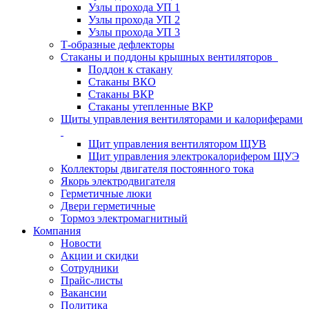
Узлы прохода УП 1
Узлы прохода УП 2
Узлы прохода УП 3
Т-образные дефлекторы
Стаканы и поддоны крышных вентиляторов
Поддон к стакану
Стаканы ВКО
Стаканы ВКР
Стаканы утепленные ВКР
Щиты управления вентиляторами и калориферами
Щит управления вентилятором ЩУВ
Щит управления электрокалорифером ЩУЭ
Коллекторы двигателя постоянного тока
Якорь электродвигателя
Герметичные люки
Двери герметичные
Тормоз электромагнитный
Компания
Новости
Акции и скидки
Сотрудники
Прайс-листы
Вакансии
Политика