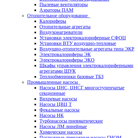
Пылевые вентиляторы
Аэраторы ПАМ
Отопительное оборудование
Калориферы
Отопительные агрегаты
Воздухонагреватели
Установки электрокалориферные СФОЦ
Установки ВТУ воздушно-тепловые
Воздушно-отопительные агрегаты типа ЭКР
Электрокалориферы ЭК
Электрокалориферы ЭКО
Шкафы управления электрокалориферными
агрегатами ШУК
Теплообменники базовые ТБЗ
Промышленные насосы
Насосы ЦНС, ЦНСГ многоступенчатые
секционные
Вихревые насосы
Насосы ЦВЦ Т
Фекальные насосы
Насосы НК
Турбонасосы пневматические
Насосы ЛМ линейные
Химические насосы
Погружные дренажные насосы ГНОМ