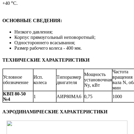
о
+40
С.
ОСНОВНЫЕ СВЕДЕНИЯ:
Низкого давления;
Корпус прямоугольный неповоротный;
Одностороннего всасывания;
Размер рабочего колеса - 400 мм.
ТЕХНИЧЕСКИЕ ХАРАКТЕРИСТИКИ
Частота
Мощность
Условное
Исп.
Типоразмер
вращения
установочная
обозначение
колеса
двигателя
вала N, об
Ny, кВт
мин
КВП 80-50
1
АИР80MA6
0,75
1000
№4
АЭРОДИНАМИЧЕСКИЕ ХАРАКТЕРИСТИКИ