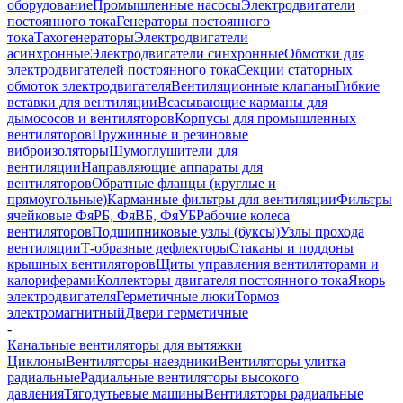
оборудование
Промышленные насосы
Электродвигатели
постоянного тока
Генераторы постоянного
тока
Тахогенераторы
Электродвигатели
асинхронные
Электродвигатели синхронные
Обмотки для
электродвигателей постоянного тока
Секции статорных
обмоток электродвигателя
Вентиляционные клапаны
Гибкие
вставки для вентиляции
Всасывающие карманы для
дымососов и вентиляторов
Корпусы для промышленных
вентиляторов
Пружинные и резиновые
виброизоляторы
Шумоглушители для
вентиляции
Направляющие аппараты для
вентиляторов
Обратные фланцы (круглые и
прямоугольные)
Карманные фильтры для вентиляции
Фильтры
ячейковые ФяРБ, ФяВБ, ФяУБ
Рабочие колеса
вентиляторов
Подшипниковые узлы (буксы)
Узлы прохода
вентиляции
Т-образные дефлекторы
Стаканы и поддоны
крышных вентиляторов
Щиты управления вентиляторами и
калориферами
Коллекторы двигателя постоянного тока
Якорь
электродвигателя
Герметичные люки
Тормоз
электромагнитный
Двери герметичные
-
Канальные вентиляторы для вытяжки
Циклоны
Вентиляторы-наездники
Вентиляторы улитка
радиальные
Радиальные вентиляторы высокого
давления
Тягодутьевые машины
Вентиляторы радиальные