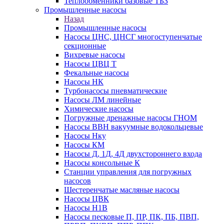
Теплообменники базовые ТБЗ
Промышленные насосы
Назад
Промышленные насосы
Насосы ЦНС, ЦНСГ многоступенчатые
секционные
Вихревые насосы
Насосы ЦВЦ Т
Фекальные насосы
Насосы НК
Турбонасосы пневматические
Насосы ЛМ линейные
Химические насосы
Погружные дренажные насосы ГНОМ
Насосы ВВН вакуумные водокольцевые
Насосы Нку
Насосы КМ
Насосы Д, 1Д, 4Д двухстороннего входа
Насосы консольные К
Станции управления для погружных
насосов
Шестеренчатые масляные насосы
Насосы ЦВК
Насосы Н1В
Насосы песковые П, ПР, ПК, ПБ, ПВП,