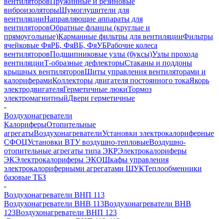
вентиляторов
Пружинные и резиновые
виброизоляторы
Шумоглушители для
вентиляции
Направляющие аппараты для
вентиляторов
Обратные фланцы (круглые и
прямоугольные)
Карманные фильтры для вентиляции
Фильтры
ячейковые ФяРБ, ФяВБ, ФяУБ
Рабочие колеса
вентиляторов
Подшипниковые узлы (буксы)
Узлы прохода
вентиляции
Т-образные дефлекторы
Стаканы и поддоны
крышных вентиляторов
Щиты управления вентиляторами и
калориферами
Коллекторы двигателя постоянного тока
Якорь
электродвигателя
Герметичные люки
Тормоз
электромагнитный
Двери герметичные
-
Воздухонагреватели
Калориферы
Отопительные
агрегаты
Воздухонагреватели
Установки электрокалориферные
СФОЦ
Установки ВТУ воздушно-тепловые
Воздушно-
отопительные агрегаты типа ЭКР
Электрокалориферы
ЭК
Электрокалориферы ЭКО
Шкафы управления
электрокалориферными агрегатами ШУК
Теплообменники
базовые ТБЗ
-
Воздухонагреватели ВНП 113
Воздухонагреватели ВНВ 113
Воздухонагреватели ВНВ
123
Воздухонагреватели ВНП 123