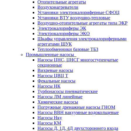
Отопительные агрегаты
Воздухонагреватели
Установки электрокалориферные СФОЦ
Установки ВТУ воздушно-тепловые
Воздушно-отопительные агрегаты типа ЭКР
Электрокалориферы ЭК
Электрокалориферы ЭКО
Шкафы управления электрокалориферными
агрегатами ШУК
Теплообменники базовые ТБЗ
Промышленные насосы
Насосы ЦНС, ЦНСГ многоступенчатые
секционные
Вихревые насосы
Насосы ЦВЦ Т
Фекальные насосы
Насосы НК
Турбонасосы пневматические
Насосы ЛМ линейные
Химические насосы
Погружные дренажные насосы ГНОМ
Насосы ВВН вакуумные водокольцевые
Насосы Нку
Насосы КМ
Насосы Д, 1Д, 4Д двухстороннего входа