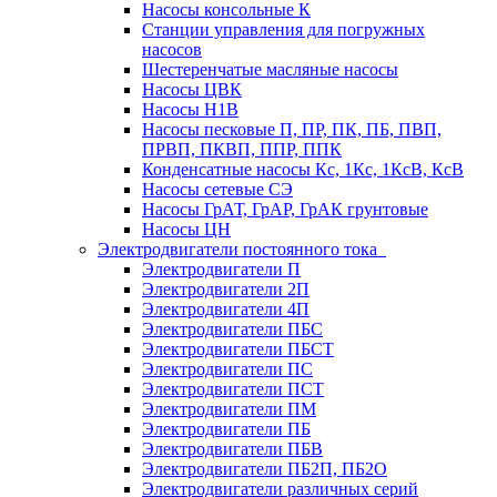
Насосы консольные К
Станции управления для погружных
насосов
Шестеренчатые масляные насосы
Насосы ЦВК
Насосы Н1В
Насосы песковые П, ПР, ПК, ПБ, ПВП,
ПРВП, ПКВП, ППР, ППК
Конденсатные насосы Кс, 1Кс, 1КсВ, КсВ
Насосы сетевые СЭ
Насосы ГрАТ, ГрАР, ГрАК грунтовые
Насосы ЦН
Электродвигатели постоянного тока
Электродвигатели П
Электродвигатели 2П
Электродвигатели 4П
Электродвигатели ПБС
Электродвигатели ПБСТ
Электродвигатели ПС
Электродвигатели ПСТ
Электродвигатели ПМ
Электродвигатели ПБ
Электродвигатели ПБВ
Электродвигатели ПБ2П, ПБ2О
Электродвигатели различных серий