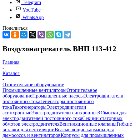
Telegram
YouTube
WhatsApp
Поделиться
Воздухонагреватель ВНП 113-412
Главная
-
Каталог
-
Отопительное оборудование
Промышленные вентиляторы
Отопительное
оборудование
Промышленные насосы
Электродвигатели
постоянного тока
Генераторы постоянного
тока
Тахогенераторы
Электродвигатели
асинхронные
Электродвигатели синхронные
Обмотки для
электродвигателей постоянного тока
Секции статорных
обмоток электродвигателя
Вентиляционные клапаны
Гибкие
вставки для вентиляции
Всасывающие карманы для
дымососов и вентиляторов
Корпусы для промышленных