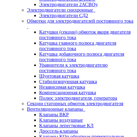
Электродвигатели 2АСВОу
Электродвигатели синхронные
Электродвигатели СД2
Обмотки для электродвигателей постоянного тока
Катушки (секции) обмоток якоря двигателя
постоянного тока
Катушка главного полюса двигателя
постоянного тока
Катушка добавочного полюса двигателя
постоянного тока
Уравнители к электродвигателю
постоянного тока
Шунтовая катушка
Стабилизирующая катушка
Независимая катушка
Компенсационная катушка
Полюс электродвигателя, генератора
Секции статорных обмоток электродвигателя
Вентиляционные клапаны
Клапаны ВКР
Клапаны воздушные
Клапаны лепестковые КЛ
Дроссель-клапаны
Клапаны КОп обратные прямоугольные