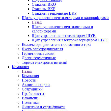
Стаканы ВКО
Стаканы ВКР
Стаканы утепленные ВКР
Щиты управления вентиляторами и калориферами
Назад
Щиты управления вентиляторами и
калориферами
Щит управления вентилятором ЩУВ
Щит управления электрокалорифером ЩУЭ
Коллекторы двигателя постоянного тока
Якорь электродвигателя
Герметичные люки
Двери герметичные
Тормоз электромагнитный
Компания
Назад
Компания
Новости
Акции и скидки
Сотрудники
Прайс-листы
Вакансии
Политика
Лицензии и сертификаты