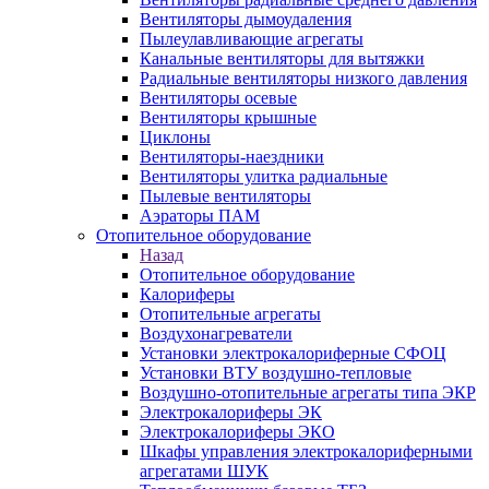
Вентиляторы дымоудаления
Пылеулавливающие агрегаты
Канальные вентиляторы для вытяжки
Радиальные вентиляторы низкого давления
Вентиляторы осевые
Вентиляторы крышные
Циклоны
Вентиляторы-наездники
Вентиляторы улитка радиальные
Пылевые вентиляторы
Аэраторы ПАМ
Отопительное оборудование
Назад
Отопительное оборудование
Калориферы
Отопительные агрегаты
Воздухонагреватели
Установки электрокалориферные СФОЦ
Установки ВТУ воздушно-тепловые
Воздушно-отопительные агрегаты типа ЭКР
Электрокалориферы ЭК
Электрокалориферы ЭКО
Шкафы управления электрокалориферными
агрегатами ШУК