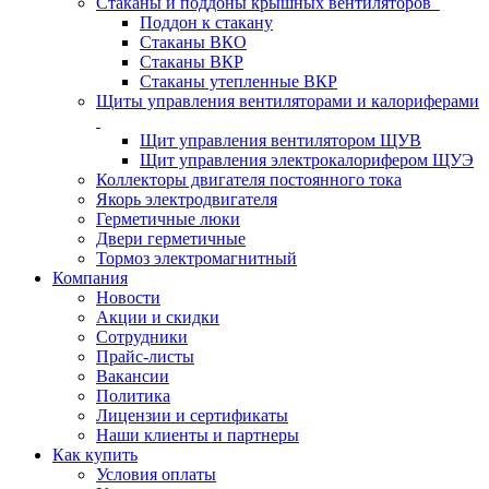
Стаканы и поддоны крышных вентиляторов
Поддон к стакану
Стаканы ВКО
Стаканы ВКР
Стаканы утепленные ВКР
Щиты управления вентиляторами и калориферами
Щит управления вентилятором ЩУВ
Щит управления электрокалорифером ЩУЭ
Коллекторы двигателя постоянного тока
Якорь электродвигателя
Герметичные люки
Двери герметичные
Тормоз электромагнитный
Компания
Новости
Акции и скидки
Сотрудники
Прайс-листы
Вакансии
Политика
Лицензии и сертификаты
Наши клиенты и партнеры
Как купить
Условия оплаты