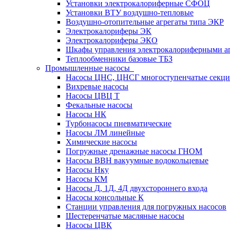
Установки электрокалориферные СФОЦ
Установки ВТУ воздушно-тепловые
Воздушно-отопительные агрегаты типа ЭКР
Электрокалориферы ЭК
Электрокалориферы ЭКО
Шкафы управления электрокалориферными 
Теплообменники базовые ТБЗ
Промышленные насосы
Насосы ЦНС, ЦНСГ многоступенчатые секц
Вихревые насосы
Насосы ЦВЦ Т
Фекальные насосы
Насосы НК
Турбонасосы пневматические
Насосы ЛМ линейные
Химические насосы
Погружные дренажные насосы ГНОМ
Насосы ВВН вакуумные водокольцевые
Насосы Нку
Насосы КМ
Насосы Д, 1Д, 4Д двухстороннего входа
Насосы консольные К
Станции управления для погружных насосов
Шестеренчатые масляные насосы
Насосы ЦВК