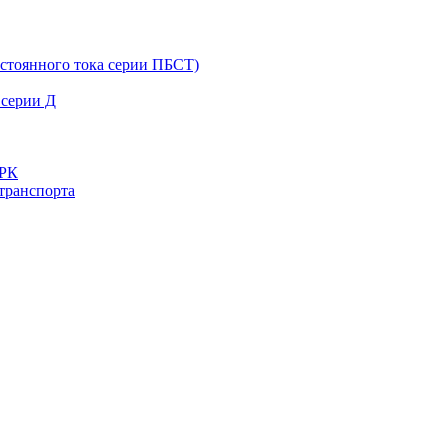
остоянного тока серии ПБСТ)
 серии Д
ДРК
транспорта