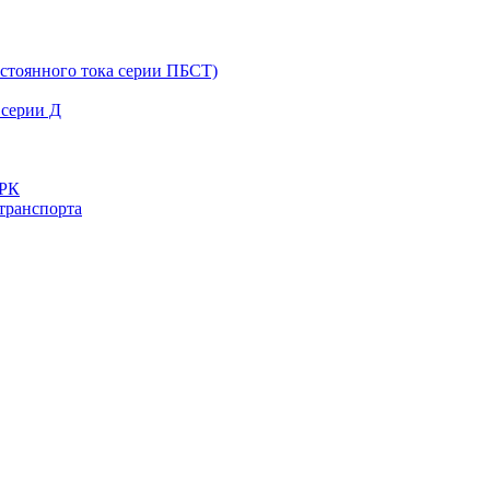
остоянного тока серии ПБСТ)
 серии Д
ДРК
транспорта