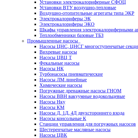
Установки электрокалориферные СФОЦ
Установки ВТУ воздушно-тепловые
Воздушно-отопительные агрегаты типа ЭКР
Электрокалориферы ЭК
Электрокалориферы ЭКО
Шкафы управления электрокалориферными 
Теплообменники базовые ТБЗ
Промышленные насосы
Насосы ЦНС, ЦНСГ многоступенчатые секц
Вихревые насосы
Насосы ЦВЦ Т
Фекальные насосы
Насосы НК
Турбонасосы пневматические
Насосы ЛМ линейные
Химические насосы
Погружные дренажные насосы ГНОМ
Насосы ВВН вакуумные водокольцевые
Насосы Нку
Насосы КМ
Насосы Д, 1Д, 4Д двухстороннего входа
Насосы консольные К
Станции управления для погружных насосов
Шестеренчатые масляные насосы
Насосы ЦВК