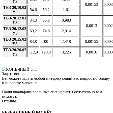
УЗ
0,00153
0,00
ТБЗ-20.10.02
54,6
59,2
1,61
УЗ
ТБЗ-20.12.01
34,3
36,8
0,983
УЗ
0,0013
0,00
ТБЗ-20.12.02
69,2
74,6
2,014
УЗ
ТБЗ-20.15.02
83,8
90
2,418
0,00155
0,00
УЗ
ТБЗ-20.20.02
112,9
120,8
3,225
0,0016
0,00
УЗ
Задать вопрос
Вы можете задать любой интересующий вас вопрос по товару
или работе магазина.
Наши квалифицированные специалисты обязательно вам
помогут.
Отзывы
БЕЗНАЛИЧНЫЙ РАСЧЁТ