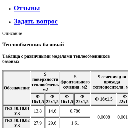
Отзывы
Задать вопрос
Описание
Теплообменник базовый
Таблица с различными моделями теплообменников
базовых
S
S
S сечения для
поверхности
фронтального
прохода
теплообмена,
сечения, м2
теплоносителя, 
Обозначение
м2
Ф
Ф
Ф
Ф
Ф
Ф 16х1,5
16х1,5
22х1,5
16х1,5
22х1,5
22х1
ТБЗ-10.10.01
13,8
14,6
0,786
УЗ
0,0008
0,00
ТБЗ-10.10.02
27,9
29,6
1,61
УЗ