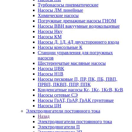
Турбонасосы пневматические
Насосы ЛМ линейные
Химические насосы
Погружные дренажные насосы ГНОМ
Насосы ВВН вакуумные водокольцевые
Насосы Нку
Насосы КМ
Насосы Д, 1Д, 4Д двухстороннего входа
Насосы консольные К
Станции управления для погружных
насосов
Шестеренчатые масляные насосы
Насосы ЦВК
Насосы Н1В
Насосы песковые П, ПР, ПК, ПБ, ПВП,
ПРВП, ПКВП, ППР, ППК
Конденсатные насосы Кс, 1Кс, 1КсВ, КсВ
Насосы сетевые СЭ
Насосы ГрАТ, ГрАР, ГрАК грунтовые
Насосы ЦН
Электродвигатели постоянного тока
Назад
Электродвигатели постоянного тока
Электродвигатели П