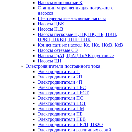
Насосы консольные К
Станции управления для погружных
насосов
Шестеренчатые масляные насосы
Насосы ЦВК
Насосы Н1В
Насосы песковые П, ПР, ПК, ПБ, ПВП,
ПРВП, ПКВП, ППР, ППК
Конденсатные насосы Кс, 1Кс, 1КсВ, КсВ
Насосы сетевые СЭ
Насосы ГрАТ, ГрАР, ГрАК грунтовые
Насосы ЦН
Электродвигатели постоянного тока
Электродвигатели П
Электродвигатели 2П
Электродвигатели 4П
Электродвигатели ПБС
Электродвигатели ПБСТ
Электродвигатели ПС
Электродвигатели ПСТ
Электродвигатели ПМ
Электродвигатели ПБ
Электродвигатели ПБВ
Электродвигатели ПБ2П, ПБ2О
Электродвигатели различных серий