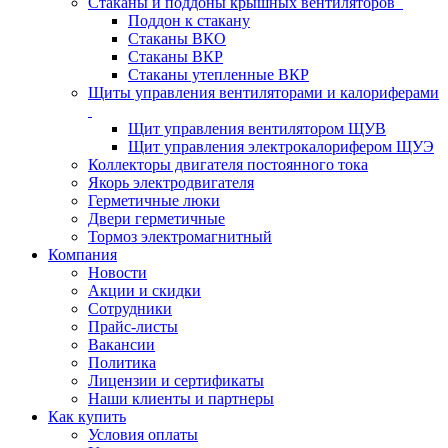
Стаканы и поддоны крышных вентиляторов
Поддон к стакану
Стаканы ВКО
Стаканы ВКР
Стаканы утепленные ВКР
Щиты управления вентиляторами и калориферами
Щит управления вентилятором ЩУВ
Щит управления электрокалорифером ЩУЭ
Коллекторы двигателя постоянного тока
Якорь электродвигателя
Герметичные люки
Двери герметичные
Тормоз электромагнитный
Компания
Новости
Акции и скидки
Сотрудники
Прайс-листы
Вакансии
Политика
Лицензии и сертификаты
Наши клиенты и партнеры
Как купить
Условия оплаты