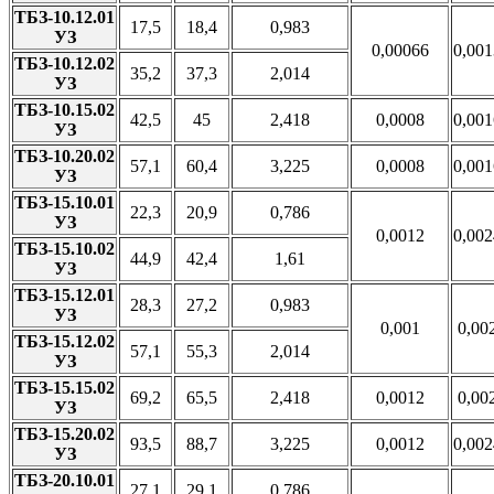
ТБЗ-10.12.01
17,5
18,4
0,983
УЗ
0,00066
0,00
ТБЗ-10.12.02
35,2
37,3
2,014
УЗ
ТБЗ-10.15.02
42,5
45
2,418
0,0008
0,00
УЗ
ТБЗ-10.20.02
57,1
60,4
3,225
0,0008
0,00
УЗ
ТБЗ-15.10.01
22,3
20,9
0,786
УЗ
0,0012
0,00
ТБЗ-15.10.02
44,9
42,4
1,61
УЗ
ТБЗ-15.12.01
28,3
27,2
0,983
УЗ
0,001
0,00
ТБЗ-15.12.02
57,1
55,3
2,014
УЗ
ТБЗ-15.15.02
69,2
65,5
2,418
0,0012
0,00
УЗ
ТБЗ-15.20.02
93,5
88,7
3,225
0,0012
0,00
УЗ
ТБЗ-20.10.01
27,1
29,1
0,786