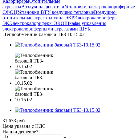
Калориферы
Отопительные
агрегаты
Воздухонагреватели
Установки электрокалориферные
СФОЦ
Установки ВТУ воздушно-тепловые
Воздушно-
отопительные агрегаты типа ЭКР
Электрокалориферы
ЭК
Электрокалориферы ЭКО
Шкафы управления
электрокалориферными агрегатами ШУК
-
Теплообменник базовый ТБ3-10.15.02
31 633
руб.
Цена указана с НДС
Нашли дешевле?
-
+