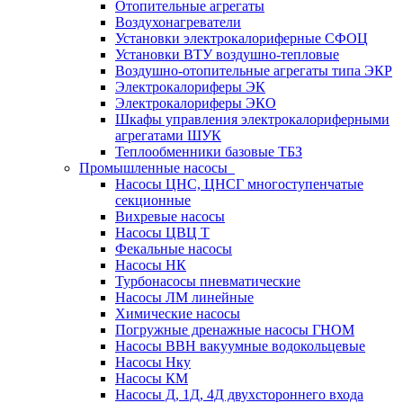
Отопительные агрегаты
Воздухонагреватели
Установки электрокалориферные СФОЦ
Установки ВТУ воздушно-тепловые
Воздушно-отопительные агрегаты типа ЭКР
Электрокалориферы ЭК
Электрокалориферы ЭКО
Шкафы управления электрокалориферными
агрегатами ШУК
Теплообменники базовые ТБЗ
Промышленные насосы
Насосы ЦНС, ЦНСГ многоступенчатые
секционные
Вихревые насосы
Насосы ЦВЦ Т
Фекальные насосы
Насосы НК
Турбонасосы пневматические
Насосы ЛМ линейные
Химические насосы
Погружные дренажные насосы ГНОМ
Насосы ВВН вакуумные водокольцевые
Насосы Нку
Насосы КМ
Насосы Д, 1Д, 4Д двухстороннего входа