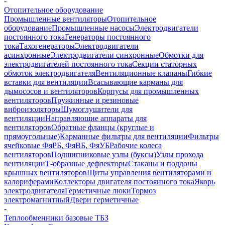
-
Отопительное оборудование
Промышленные вентиляторы
Отопительное
оборудование
Промышленные насосы
Электродвигатели
постоянного тока
Генераторы постоянного
тока
Тахогенераторы
Электродвигатели
асинхронные
Электродвигатели синхронные
Обмотки для
электродвигателей постоянного тока
Секции статорных
обмоток электродвигателя
Вентиляционные клапаны
Гибкие
вставки для вентиляции
Всасывающие карманы для
дымососов и вентиляторов
Корпусы для промышленных
вентиляторов
Пружинные и резиновые
виброизоляторы
Шумоглушители для
вентиляции
Направляющие аппараты для
вентиляторов
Обратные фланцы (круглые и
прямоугольные)
Карманные фильтры для вентиляции
Фильтры
ячейковые ФяРБ, ФяВБ, ФяУБ
Рабочие колеса
вентиляторов
Подшипниковые узлы (буксы)
Узлы прохода
вентиляции
Т-образные дефлекторы
Стаканы и поддоны
крышных вентиляторов
Щиты управления вентиляторами и
калориферами
Коллекторы двигателя постоянного тока
Якорь
электродвигателя
Герметичные люки
Тормоз
электромагнитный
Двери герметичные
-
Теплообменники базовые ТБЗ