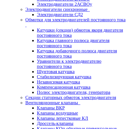
Электродвигатели 2АСВОу
Электродвигатели синхронные
Электродвигатели СД2
Обмотки для электродвигателей постоянного тока
Катушки (секции) обмоток якоря двигателя
постоянного тока
Катушка главного полюса двигателя
постоянного тока
Катушка добавочного полюса двигателя
постоянного тока
Уравнители к электродвигателю
постоянного тока
Шунтовая катушка
Стабилизирующая катушка
Независимая катушка
Компенсационная катушка
Полюс электродвигателя, генератора
Секции статорных обмоток электродвигателя
Вентиляционные клапаны
Клапаны ВКР
Клапаны воздушные
Клапаны лепестковые КЛ
Дроссель-клапаны
Клапаны КОп обратные прямоугольные