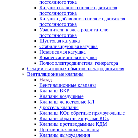
постоянного тока
Катушка главного полюса двигателя
постоянного тока
Катушка добавочного полюса двигателя
постоянного тока
Уравнители к электродвигателю
постоянного тока
Шунтовая катушка
Стабилизирующая катушка
Независимая катушка
Компенсационная катушка
Полюс электродвигателя, генератора
Секции статорных обмоток электродвигателя
Вентиляционные клапаны
Назад
Вентиляционные клапаны
Клапаны ВКР
Клапаны воздушные
Клапаны лепестковые КЛ
Дроссель-клапаны
Клапаны КОп обратные прямоугольные
Клапаны обратные круглые КОк
Клапаны противодымные КДМ
Противопожарные клапаны
Клапаны дымоудаления