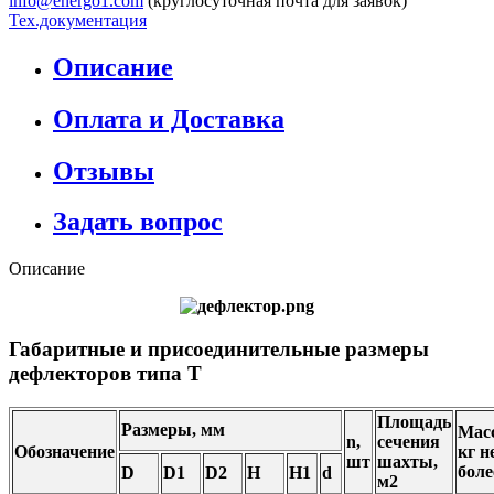
info@energo1.com
(круглосуточная почта для заявок)
Тех.документация
Описание
Оплата и Доставка
Отзывы
Задать вопрос
Описание
Габаритные и присоединительные размеры
дефлекторов типа Т
Площадь
Размеры, мм
Масс
n,
сечения
Обозначение
кг н
шт
шахты,
боле
D
D1
D2
H
H1
d
м2