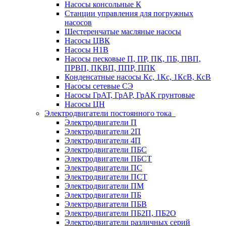
Насосы консольные К
Станции управления для погружных
насосов
Шестеренчатые масляные насосы
Насосы ЦВК
Насосы Н1В
Насосы песковые П, ПР, ПК, ПБ, ПВП,
ПРВП, ПКВП, ППР, ППК
Конденсатные насосы Кс, 1Кс, 1КсВ, КсВ
Насосы сетевые СЭ
Насосы ГрАТ, ГрАР, ГрАК грунтовые
Насосы ЦН
Электродвигатели постоянного тока
Электродвигатели П
Электродвигатели 2П
Электродвигатели 4П
Электродвигатели ПБС
Электродвигатели ПБСТ
Электродвигатели ПС
Электродвигатели ПСТ
Электродвигатели ПМ
Электродвигатели ПБ
Электродвигатели ПБВ
Электродвигатели ПБ2П, ПБ2О
Электродвигатели различных серий