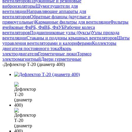
вентиляторов
Пружинные и резиновые
виброизоляторы
Шумоглушители для
вентиляции
Направляющие аппараты для
вентиляторов
Обратные фланцы (круглые и
прямоугольные)
Карманные фильтры для вентиляции
Фильтры
ячейковые ФяРБ, ФяВБ, ФяУБ
Рабочие колеса
вентиляторов
Подшипниковые узлы (буксы)
Узлы прохода
вентиляции
Стаканы и поддоны крышных вентиляторов
Щиты
управления вентиляторами и калориферами
Коллекторы
двигателя постоянного тока
Якорь
электродвигателя
Герметичные люки
Тормоз
электромагнитный
Двери герметичные
-
Дефлектор Т-20 (диаметр 400)