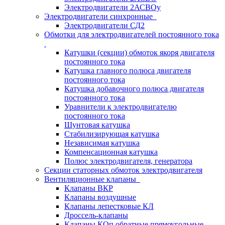
Электродвигатели 2АСВОу
Электродвигатели синхронные
Электродвигатели СД2
Обмотки для электродвигателей постоянного тока
Катушки (секции) обмоток якоря двигателя
постоянного тока
Катушка главного полюса двигателя
постоянного тока
Катушка добавочного полюса двигателя
постоянного тока
Уравнители к электродвигателю
постоянного тока
Шунтовая катушка
Стабилизирующая катушка
Независимая катушка
Компенсационная катушка
Полюс электродвигателя, генератора
Секции статорных обмоток электродвигателя
Вентиляционные клапаны
Клапаны ВКР
Клапаны воздушные
Клапаны лепестковые КЛ
Дроссель-клапаны
Клапаны КОп обратные прямоугольные