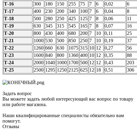
Т-16
300
180
150
255
75
7
6
0,02
6
Т-17
400
230
200
340
100
7
6
0,04
8
Т-18
500
280
250
425
125
7
8
0,06
11
Т-19
630
345
315
545
165
7
8
0,07
16
Т-20
800
430
400
680
200
7
10
0,11
25
Т-21
1000
530
500
850
250
7
10
0,19
37
Т-22
1260
660
630
1075
315
10
12
0,27
56
Т-23
1600
840
800
1360
400
10
12
0,35
88
Т-24
2000
1040
1000
1700
500
12
12
0,43
203
Т-25
2500
1295
1250
2125
625
12
18
0,51
306
Задать вопрос
Вы можете задать любой интересующий вас вопрос по товару
или работе магазина.
Наши квалифицированные специалисты обязательно вам
помогут.
Отзывы