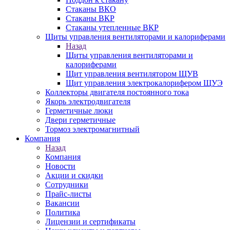
Стаканы ВКО
Стаканы ВКР
Стаканы утепленные ВКР
Щиты управления вентиляторами и калориферами
Назад
Щиты управления вентиляторами и
калориферами
Щит управления вентилятором ЩУВ
Щит управления электрокалорифером ЩУЭ
Коллекторы двигателя постоянного тока
Якорь электродвигателя
Герметичные люки
Двери герметичные
Тормоз электромагнитный
Компания
Назад
Компания
Новости
Акции и скидки
Сотрудники
Прайс-листы
Вакансии
Политика
Лицензии и сертификаты