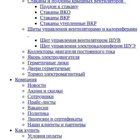
Стаканы и поддоны крышных вентиляторов
Поддон к стакану
Стаканы ВКО
Стаканы ВКР
Стаканы утепленные ВКР
Щиты управления вентиляторами и калориферами
Щит управления вентилятором ЩУВ
Щит управления электрокалорифером ЩУЭ
Коллекторы двигателя постоянного тока
Якорь электродвигателя
Герметичные люки
Двери герметичные
Тормоз электромагнитный
Компания
Новости
Акции и скидки
Сотрудники
Прайс-листы
Вакансии
Политика
Лицензии и сертификаты
Наши клиенты и партнеры
Как купить
Условия оплаты