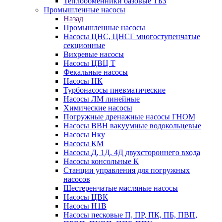
Теплообменники базовые ТБЗ
Промышленные насосы
Назад
Промышленные насосы
Насосы ЦНС, ЦНСГ многоступенчатые
секционные
Вихревые насосы
Насосы ЦВЦ Т
Фекальные насосы
Насосы НК
Турбонасосы пневматические
Насосы ЛМ линейные
Химические насосы
Погружные дренажные насосы ГНОМ
Насосы ВВН вакуумные водокольцевые
Насосы Нку
Насосы КМ
Насосы Д, 1Д, 4Д двухстороннего входа
Насосы консольные К
Станции управления для погружных
насосов
Шестеренчатые масляные насосы
Насосы ЦВК
Насосы Н1В
Насосы песковые П, ПР, ПК, ПБ, ПВП,