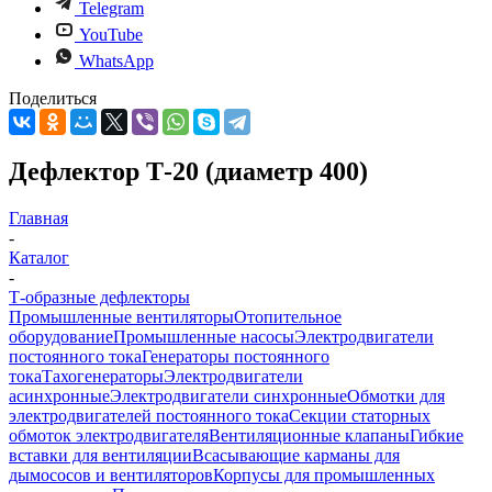
Telegram
YouTube
WhatsApp
Поделиться
Дефлектор Т-20 (диаметр 400)
Главная
-
Каталог
-
Т-образные дефлекторы
Промышленные вентиляторы
Отопительное
оборудование
Промышленные насосы
Электродвигатели
постоянного тока
Генераторы постоянного
тока
Тахогенераторы
Электродвигатели
асинхронные
Электродвигатели синхронные
Обмотки для
электродвигателей постоянного тока
Секции статорных
обмоток электродвигателя
Вентиляционные клапаны
Гибкие
вставки для вентиляции
Всасывающие карманы для
дымососов и вентиляторов
Корпусы для промышленных