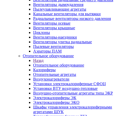
Вентиляторы дымоудаления
Пылеулавливающие агрегаты
Канальные вентиляторы для вытяжки
Радиальные вентиляторы низкого давления
Вентиляторы осевые
Вентиляторы крышные
Циклоны
Вентиляторы-наездники
Вентиляторы улитка радиальные
Пылевые вентиляторы
Аэраторы ПАМ
Отопительное оборудование
Назад
Отопительное оборудование
Калориферы
Отопительные агрегаты
Воздухонагреватели
Установки электрокалориферные СФОЦ
Установки ВТУ воздушно-тепловые
Воздушно-отопительные агрегаты типа ЭКР
Электрокалориферы ЭК
Электрокалориферы ЭКО
Шкафы управления электрокалориферными
агрегатами ШУК