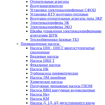
Отопительные агрегаты
Воздухонагреватели
Установки электрокалориферные СФОЦ
Установки ВТУ воздушно-тепловые
Воздушно-отопительные агрегаты типа ЭКР
Электрокалориферы ЭК
Электрокалориферы ЭКО
Шкафы управления электрокалориферными
агрегатами ШУК
Теплообменники базовые ТБЗ
Промышленные насосы
Насосы ЦНС, ЦНСГ многоступенчатые
секционные
Вихревые насосы
Насосы ЦВЦ Т
Фекальные насосы
Насосы НК
Турбонасосы пневматические
Насосы ЛМ линейные
Химические насосы
Погружные дренажные насосы ГНОМ
Насосы ВВН вакуумные водокольцевые
Насосы Нку
Насосы КМ
Насосы Д, 1Д, 4Д двухстороннего входа