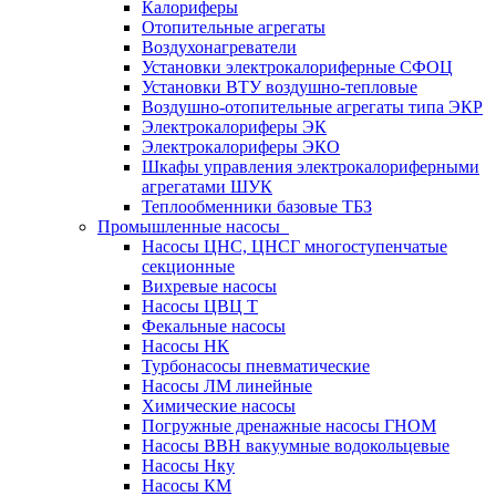
Калориферы
Отопительные агрегаты
Воздухонагреватели
Установки электрокалориферные СФОЦ
Установки ВТУ воздушно-тепловые
Воздушно-отопительные агрегаты типа ЭКР
Электрокалориферы ЭК
Электрокалориферы ЭКО
Шкафы управления электрокалориферными
агрегатами ШУК
Теплообменники базовые ТБЗ
Промышленные насосы
Насосы ЦНС, ЦНСГ многоступенчатые
секционные
Вихревые насосы
Насосы ЦВЦ Т
Фекальные насосы
Насосы НК
Турбонасосы пневматические
Насосы ЛМ линейные
Химические насосы
Погружные дренажные насосы ГНОМ
Насосы ВВН вакуумные водокольцевые
Насосы Нку
Насосы КМ