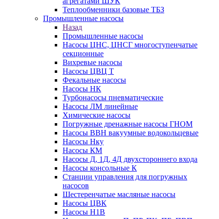
агрегатами ШУК
Теплообменники базовые ТБЗ
Промышленные насосы
Назад
Промышленные насосы
Насосы ЦНС, ЦНСГ многоступенчатые
секционные
Вихревые насосы
Насосы ЦВЦ Т
Фекальные насосы
Насосы НК
Турбонасосы пневматические
Насосы ЛМ линейные
Химические насосы
Погружные дренажные насосы ГНОМ
Насосы ВВН вакуумные водокольцевые
Насосы Нку
Насосы КМ
Насосы Д, 1Д, 4Д двухстороннего входа
Насосы консольные К
Станции управления для погружных
насосов
Шестеренчатые масляные насосы
Насосы ЦВК
Насосы Н1В