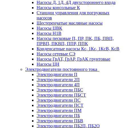
Насосы Д, 1Д, 4Д двухстороннего входа
Насосы консольные К
Станции управления для погружных
насосов
Шестеренчатые масляные насосы
Насосы ЦВК
Насосы Н1В
Насосы песковые П, ПР, ПК, ПБ, ПВП,
ПРВП, ПКВП, ППР, ППК
Конденсатные насосы Кс, 1Кс, 1КсВ, КсВ
Насосы сетевые СЭ
Насосы ГрАТ, ГрАР, ГрАК грунтовые
Насосы ЦН
Электродвигатели постоянного тока
Электродвигатели П
Электродвигатели 2П
Электродвигатели 4П
Электродвигатели ПБС
Электродвигатели ПБСТ
Электродвигатели ПС
Электродвигатели ПСТ
Электродвигатели ПМ
Электродвигатели ПБ
Электродвигатели ПБВ
Электродвигатели ПБ2П, ПБ2О