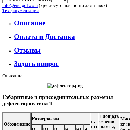
info@energo1.com
(круглосуточная почта для заявок)
Тех.документация
Описание
Оплата и Доставка
Отзывы
Задать вопрос
Описание
Габаритные и присоединительные размеры
дефлекторов типа Т
Площадь
Размеры, мм
Масс
n,
сечения
Обозначение
кг н
шт
шахты,
боле
D
D1
D2
H
H1
d