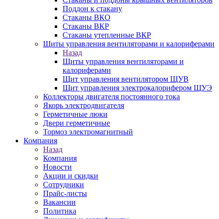
Поддон к стакану
Стаканы ВКО
Стаканы ВКР
Стаканы утепленные ВКР
Щиты управления вентиляторами и калориферами
Назад
Щиты управления вентиляторами и
калориферами
Щит управления вентилятором ЩУВ
Щит управления электрокалорифером ЩУЭ
Коллекторы двигателя постоянного тока
Якорь электродвигателя
Герметичные люки
Двери герметичные
Тормоз электромагнитный
Компания
Назад
Компания
Новости
Акции и скидки
Сотрудники
Прайс-листы
Вакансии
Политика