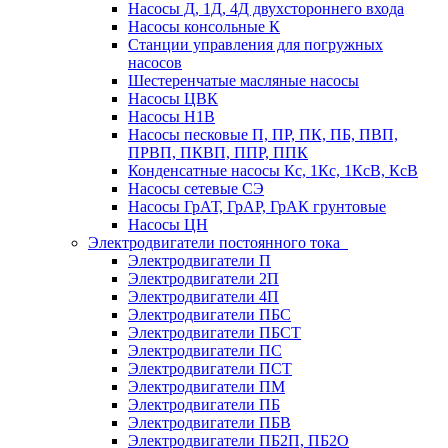
Насосы Д, 1Д, 4Д двухстороннего входа
Насосы консольные К
Станции управления для погружных
насосов
Шестеренчатые масляные насосы
Насосы ЦВК
Насосы Н1В
Насосы песковые П, ПР, ПК, ПБ, ПВП,
ПРВП, ПКВП, ППР, ППК
Конденсатные насосы Кс, 1Кс, 1КсВ, КсВ
Насосы сетевые СЭ
Насосы ГрАТ, ГрАР, ГрАК грунтовые
Насосы ЦН
Электродвигатели постоянного тока
Электродвигатели П
Электродвигатели 2П
Электродвигатели 4П
Электродвигатели ПБС
Электродвигатели ПБСТ
Электродвигатели ПС
Электродвигатели ПСТ
Электродвигатели ПМ
Электродвигатели ПБ
Электродвигатели ПБВ
Электродвигатели ПБ2П, ПБ2О