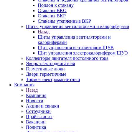
Поддон к стакану
Стаканы ВКО
Стаканы ВКР
Стаканы утепленные ВКР
Щиты управления вентиляторами и калориферами
Назад
Щиты управления вентиляторами и
калориферами
Щит управления вентилятором ЩУВ
Щит управления электрокалорифером ЩУЭ
Коллекторы двигателя постоянного тока
Якорь электродвигателя
Герметичные люки
Двери герметичные
Тормоз электромагнитный
Компания
Назад
Компания
Новости
Акции и скидки
Сотрудники
Прайс-листы
Вакансии
Политика