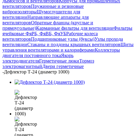
дымососов и вентиляторов
Корпусы для промышленных
вентиляторов
Пружинные и резиновые
виброизоляторы
Шумоглушители для
вентиляции
Направляющие аппараты для
вентиляторов
Обратные фланцы (круглые и
прямоугольные)
Карманные фильтры для вентиляции
Фильтры
ячейковые ФяРБ, ФяВБ, ФяУБ
Рабочие колеса
вентиляторов
Подшипниковые узлы (буксы)
Узлы прохода
вентиляции
Стаканы и поддоны крышных вентиляторов
Щиты
управления вентиляторами и калориферами
Коллекторы
двигателя постоянного тока
Якорь
электродвигателя
Герметичные люки
Тормоз
электромагнитный
Двери герметичные
-
Дефлектор Т-24 (диаметр 1000)