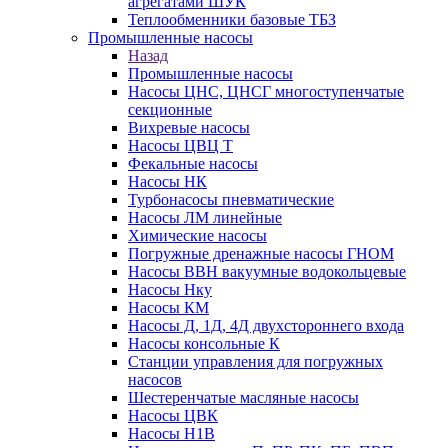
агрегатами ШУК
Теплообменники базовые ТБЗ
Промышленные насосы
Назад
Промышленные насосы
Насосы ЦНС, ЦНСГ многоступенчатые
секционные
Вихревые насосы
Насосы ЦВЦ Т
Фекальные насосы
Насосы НК
Турбонасосы пневматические
Насосы ЛМ линейные
Химические насосы
Погружные дренажные насосы ГНОМ
Насосы ВВН вакуумные водокольцевые
Насосы Нку
Насосы КМ
Насосы Д, 1Д, 4Д двухстороннего входа
Насосы консольные К
Станции управления для погружных
насосов
Шестеренчатые масляные насосы
Насосы ЦВК
Насосы Н1В