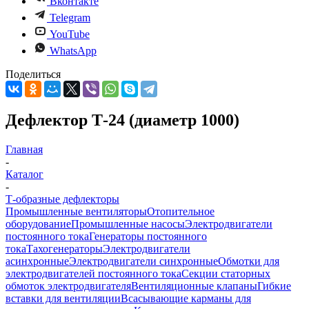
Вконтакте
Telegram
YouTube
WhatsApp
Поделиться
Дефлектор Т-24 (диаметр 1000)
Главная
-
Каталог
-
Т-образные дефлекторы
Промышленные вентиляторы
Отопительное
оборудование
Промышленные насосы
Электродвигатели
постоянного тока
Генераторы постоянного
тока
Тахогенераторы
Электродвигатели
асинхронные
Электродвигатели синхронные
Обмотки для
электродвигателей постоянного тока
Секции статорных
обмоток электродвигателя
Вентиляционные клапаны
Гибкие
вставки для вентиляции
Всасывающие карманы для