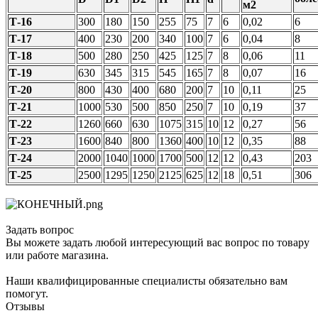
м2
Т-16
300
180
150
255
75
7
6
0,02
6
Т-17
400
230
200
340
100
7
6
0,04
8
Т-18
500
280
250
425
125
7
8
0,06
11
Т-19
630
345
315
545
165
7
8
0,07
16
Т-20
800
430
400
680
200
7
10
0,11
25
Т-21
1000
530
500
850
250
7
10
0,19
37
Т-22
1260
660
630
1075
315
10
12
0,27
56
Т-23
1600
840
800
1360
400
10
12
0,35
88
Т-24
2000
1040
1000
1700
500
12
12
0,43
203
Т-25
2500
1295
1250
2125
625
12
18
0,51
306
Задать вопрос
Вы можете задать любой интересующий вас вопрос по товару
или работе магазина.
Наши квалифицированные специалисты обязательно вам
помогут.
Отзывы