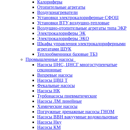
Калориферы
Отопительные агрегаты
Воздухонагреватели
Установки электрокалориферные СФОЦ
Установки ВТУ воздушно-тепловые
Воздушно-отопительные агрегаты типа ЭКР
Электрокалориферы ЭК
Электрокалориферы ЭКО
Шкафы управления электрокалориферными
агрегатами ШУК
Теплообменники базовые ТБЗ
Промышленные насосы
Насосы ЦНС, ЦНСГ многоступенчатые
секционные
Вихревые насосы
Насосы ЦВЦ Т
Фекальные насосы
Насосы НК
Турбонасосы пневматические
Насосы ЛМ линейные
Химические насосы
Погружные дренажные насосы ГНОМ
Насосы ВВН вакуумные водокольцевые
Насосы Нку
Насосы КМ