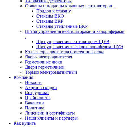
Т-образные дефлекторы
Стаканы и поддоны крышных вентиляторов
Поддон к стакану
Стаканы ВКО
Стаканы ВКР
Стаканы утепленные ВКР
Щиты управления вентиляторами и калориферами
Щит управления вентилятором ЩУВ
Щит управления электрокалорифером ЩУЭ
Коллекторы двигателя постоянного тока
Якорь электродвигателя
Герметичные люки
Двери герметичные
Тормоз электромагнитный
Компания
Новости
Акции и скидки
Сотрудники
Прайс-листы
Вакансии
Политика
Лицензии и сертификаты
Наши клиенты и партнеры
Как купить