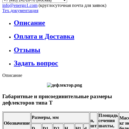
info@energo1.com
(круглосуточная почта для заявок)
Тех.документация
Описание
Оплата и Доставка
Отзывы
Задать вопрос
Описание
Габаритные и присоединительные размеры
дефлекторов типа Т
Площадь
Размеры, мм
Масс
n,
сечения
Обозначение
кг н
шт
шахты,
боле
D
D1
D2
H
H1
d