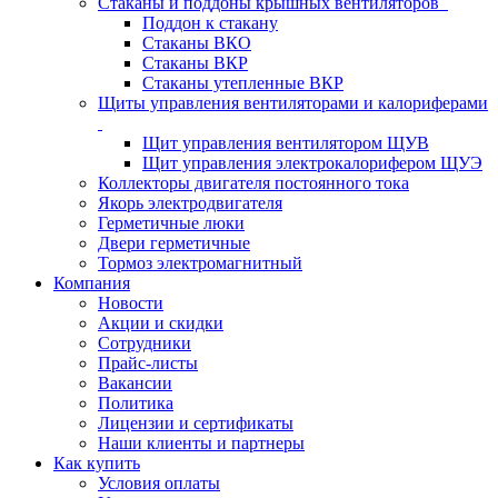
Стаканы и поддоны крышных вентиляторов
Поддон к стакану
Стаканы ВКО
Стаканы ВКР
Стаканы утепленные ВКР
Щиты управления вентиляторами и калориферами
Щит управления вентилятором ЩУВ
Щит управления электрокалорифером ЩУЭ
Коллекторы двигателя постоянного тока
Якорь электродвигателя
Герметичные люки
Двери герметичные
Тормоз электромагнитный
Компания
Новости
Акции и скидки
Сотрудники
Прайс-листы
Вакансии
Политика
Лицензии и сертификаты
Наши клиенты и партнеры
Как купить
Условия оплаты