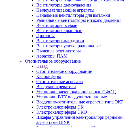
Вентиляторы дымоудаления
Пылеулавливающие агрегаты
Канальные вентиляторы для вытяжки
Радиальные вентиляторы низкого давления
Вентиляторы осевые
Вентиляторы крышные
Циклоны
Вентиляторы-наездники
Вентиляторы улитка радиальные
Пылевые вентиляторы
Аэраторы ПАМ
Отопительное оборудование
Назад
Отопительное оборудование
Калориферы
Отопительные агрегаты
Воздухонагреватели
Установки электрокалориферные СФОЦ
Установки ВТУ воздушно-тепловые
Воздушно-отопительные агрегаты типа ЭКР
Электрокалориферы ЭК
Электрокалориферы ЭКО
Шкафы управления электрокалориферными
агрегатами ШУК