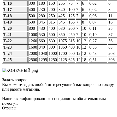
Т-16
300
180
150
255
75
7
6
0,02
6
Т-17
400
230
200
340
100
7
6
0,04
8
Т-18
500
280
250
425
125
7
8
0,06
11
Т-19
630
345
315
545
165
7
8
0,07
16
Т-20
800
430
400
680
200
7
10
0,11
25
Т-21
1000
530
500
850
250
7
10
0,19
37
Т-22
1260
660
630
1075
315
10
12
0,27
56
Т-23
1600
840
800
1360
400
10
12
0,35
88
Т-24
2000
1040
1000
1700
500
12
12
0,43
203
Т-25
2500
1295
1250
2125
625
12
18
0,51
306
Задать вопрос
Вы можете задать любой интересующий вас вопрос по товару
или работе магазина.
Наши квалифицированные специалисты обязательно вам
помогут.
Отзывы