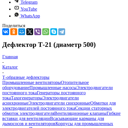
Telegram
YouTube
WhatsApp
Поделиться
Дефлектор Т-21 (диаметр 500)
Главная
-
Каталог
-
Т-образные дефлекторы
Промышленные вентиляторы
Отопительное
оборудование
Промышленные насосы
Электродвигатели
постоянного тока
Генераторы постоянного
тока
Тахогенераторы
Электродвигатели
асинхронные
Электродвигатели синхронные
Обмотки для
электродвигателей постоянного тока
Секции статорных
обмоток электродвигателя
Вентиляционные клапаны
Гибкие
вставки для вентиляции
Всасывающие карманы для
дымососов и вентиляторов
Корпусы для промышленных