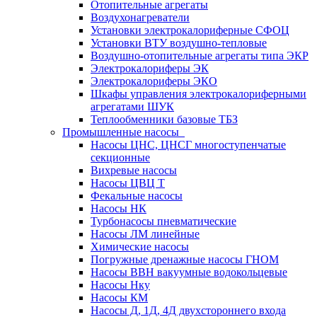
Отопительные агрегаты
Воздухонагреватели
Установки электрокалориферные СФОЦ
Установки ВТУ воздушно-тепловые
Воздушно-отопительные агрегаты типа ЭКР
Электрокалориферы ЭК
Электрокалориферы ЭКО
Шкафы управления электрокалориферными
агрегатами ШУК
Теплообменники базовые ТБЗ
Промышленные насосы
Насосы ЦНС, ЦНСГ многоступенчатые
секционные
Вихревые насосы
Насосы ЦВЦ Т
Фекальные насосы
Насосы НК
Турбонасосы пневматические
Насосы ЛМ линейные
Химические насосы
Погружные дренажные насосы ГНОМ
Насосы ВВН вакуумные водокольцевые
Насосы Нку
Насосы КМ
Насосы Д, 1Д, 4Д двухстороннего входа