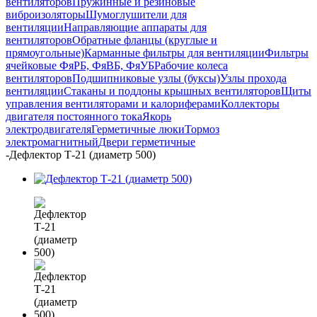
вентиляторов
Пружинные и резиновые
виброизоляторы
Шумоглушители для
вентиляции
Направляющие аппараты для
вентиляторов
Обратные фланцы (круглые и
прямоугольные)
Карманные фильтры для вентиляции
Фильтры
ячейковые ФяРБ, ФяВБ, ФяУБ
Рабочие колеса
вентиляторов
Подшипниковые узлы (буксы)
Узлы прохода
вентиляции
Стаканы и поддоны крышных вентиляторов
Щиты
управления вентиляторами и калориферами
Коллекторы
двигателя постоянного тока
Якорь
электродвигателя
Герметичные люки
Тормоз
электромагнитный
Двери герметичные
-
Дефлектор Т-21 (диаметр 500)