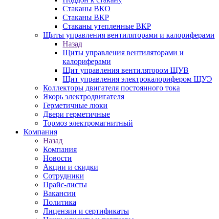
Стаканы ВКО
Стаканы ВКР
Стаканы утепленные ВКР
Щиты управления вентиляторами и калориферами
Назад
Щиты управления вентиляторами и
калориферами
Щит управления вентилятором ЩУВ
Щит управления электрокалорифером ЩУЭ
Коллекторы двигателя постоянного тока
Якорь электродвигателя
Герметичные люки
Двери герметичные
Тормоз электромагнитный
Компания
Назад
Компания
Новости
Акции и скидки
Сотрудники
Прайс-листы
Вакансии
Политика
Лицензии и сертификаты