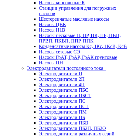
Насосы консольные К
Станции управления для погружных
насосов
Шестеренчатые масляные насосы
Насосы ЦВК
Насосы Н1В
Насосы песковые П, ПР, ПК, ПБ, ПВП,
ПРВП, ПКВП, ППР, ППК
Конденсатные насосы Кс, 1Кс, 1КсВ, КсВ
Насосы сетевые СЭ
Насосы ГрАТ, ГрАР, ГрАК грунтовые
Насосы ЦН
Электродвигатели постоянного тока
Электродвигатели П
Электродвигатели 2П
Электродвигатели 4П
Электродвигатели ПБС
Электродвигатели ПБСТ
Электродвигатели ПС
Электродвигатели ПСТ
Электродвигатели ПМ
Электродвигатели ПБ
Электродвигатели ПБВ
Электродвигатели ПБ2П, ПБ2О
Электродвигатели различных серий