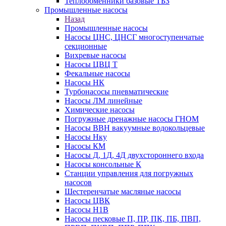
Теплообменники базовые ТБЗ
Промышленные насосы
Назад
Промышленные насосы
Насосы ЦНС, ЦНСГ многоступенчатые
секционные
Вихревые насосы
Насосы ЦВЦ Т
Фекальные насосы
Насосы НК
Турбонасосы пневматические
Насосы ЛМ линейные
Химические насосы
Погружные дренажные насосы ГНОМ
Насосы ВВН вакуумные водокольцевые
Насосы Нку
Насосы КМ
Насосы Д, 1Д, 4Д двухстороннего входа
Насосы консольные К
Станции управления для погружных
насосов
Шестеренчатые масляные насосы
Насосы ЦВК
Насосы Н1В
Насосы песковые П, ПР, ПК, ПБ, ПВП,