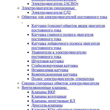
Электродвигатели 2АСВОу
Электродвигатели синхронные
Электродвигатели СД2
Обмотки для электродвигателей постоянного тока
Катушки (секции) обмоток якоря двигателя
постоянного тока
Катушка главного полюса двигателя
постоянного тока
Катушка добавочного полюса двигателя
постоянного тока
Уравнители к электродвигателю
постоянного тока
Шунтовая катушка
Стабилизирующая катушка
Независимая катушка
Компенсационная катушка
Полюс электродвигателя, генератора
Секции статорных обмоток электродвигателя
Вентиляционные клапаны
Клапаны ВКР
Клапаны воздушные
Клапаны лепестковые КЛ
Дроссель-клапаны
Клапаны КОп обратные прямоугольные