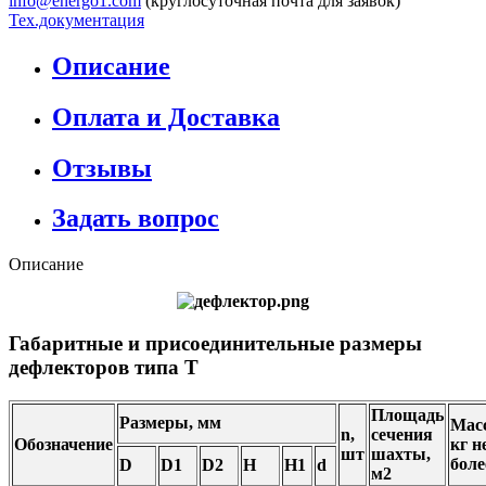
info@energo1.com
(круглосуточная почта для заявок)
Тех.документация
Описание
Оплата и Доставка
Отзывы
Задать вопрос
Описание
Габаритные и присоединительные размеры
дефлекторов типа Т
Площадь
Размеры, мм
Масс
n,
сечения
Обозначение
кг н
шт
шахты,
боле
D
D1
D2
H
H1
d
м2