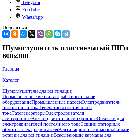
Telegram
YouTube
WhatsApp
Поделиться
Шумоглушитель пластинчатый ШГп
600х300
Главная
-
Каталог
-
Шумоглушители для вентиляции
Промышленные вентиляторы
Отопительное
оборудование
Промышленные насосы
Электродвигатели
постоянного тока
Генераторы постоянного
тока
Тахогенераторы
Электродвигатели
асинхронные
Электродвигатели синхронные
Обмотки для
электродвигателей постоянного тока
Секции статорных
обмоток электродвигателя
Вентиляционные клапаны
Гибкие
вставки для вентиляции
Всасывающие карманы для