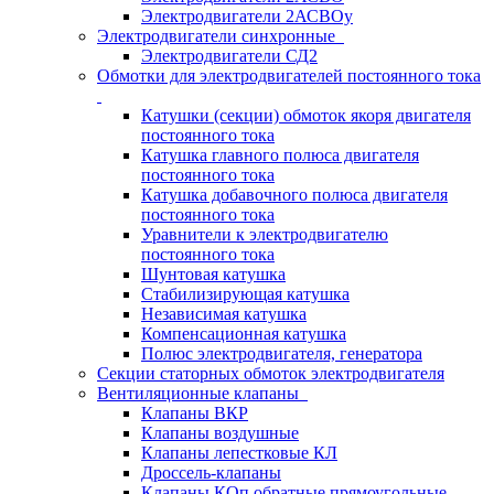
Электродвигатели 2АСВОу
Электродвигатели синхронные
Электродвигатели СД2
Обмотки для электродвигателей постоянного тока
Катушки (секции) обмоток якоря двигателя
постоянного тока
Катушка главного полюса двигателя
постоянного тока
Катушка добавочного полюса двигателя
постоянного тока
Уравнители к электродвигателю
постоянного тока
Шунтовая катушка
Стабилизирующая катушка
Независимая катушка
Компенсационная катушка
Полюс электродвигателя, генератора
Секции статорных обмоток электродвигателя
Вентиляционные клапаны
Клапаны ВКР
Клапаны воздушные
Клапаны лепестковые КЛ
Дроссель-клапаны
Клапаны КОп обратные прямоугольные