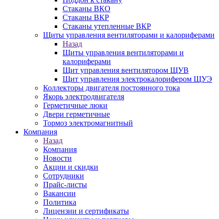
Стаканы ВКО
Стаканы ВКР
Стаканы утепленные ВКР
Щиты управления вентиляторами и калориферами
Назад
Щиты управления вентиляторами и
калориферами
Щит управления вентилятором ЩУВ
Щит управления электрокалорифером ЩУЭ
Коллекторы двигателя постоянного тока
Якорь электродвигателя
Герметичные люки
Двери герметичные
Тормоз электромагнитный
Компания
Назад
Компания
Новости
Акции и скидки
Сотрудники
Прайс-листы
Вакансии
Политика
Лицензии и сертификаты