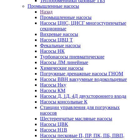
Теплообменники базовые ТБЗ
Промышленные насосы
Назад
Промышленные насосы
Насосы ЦНС, ЦНСГ многоступенчатые
секционные
Вихревые насосы
Насосы ЦВЦ Т
Фекальные насосы
Насосы НК
Турбонасосы пневматические
Насосы ЛМ линейные
Химические насосы
Погружные дренажные насосы ГНОМ
Насосы ВВН вакуумные водокольцевые
Насосы Нку
Насосы КМ
Насосы Д, 1Д, 4Д двухстороннего входа
Насосы консольные К
Станции управления для погружных
насосов
Шестеренчатые масляные насосы
Насосы ЦВК
Насосы Н1В
Насосы песковые П, ПР, ПК, ПБ, ПВП,