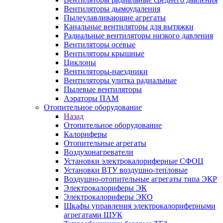
Вентиляторы дымоудаления
Пылеулавливающие агрегаты
Канальные вентиляторы для вытяжки
Радиальные вентиляторы низкого давления
Вентиляторы осевые
Вентиляторы крышные
Циклоны
Вентиляторы-наездники
Вентиляторы улитка радиальные
Пылевые вентиляторы
Аэраторы ПАМ
Отопительное оборудование
Назад
Отопительное оборудование
Калориферы
Отопительные агрегаты
Воздухонагреватели
Установки электрокалориферные СФОЦ
Установки ВТУ воздушно-тепловые
Воздушно-отопительные агрегаты типа ЭКР
Электрокалориферы ЭК
Электрокалориферы ЭКО
Шкафы управления электрокалориферными
агрегатами ШУК