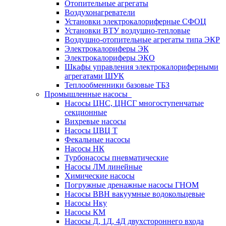
Отопительные агрегаты
Воздухонагреватели
Установки электрокалориферные СФОЦ
Установки ВТУ воздушно-тепловые
Воздушно-отопительные агрегаты типа ЭКР
Электрокалориферы ЭК
Электрокалориферы ЭКО
Шкафы управления электрокалориферными
агрегатами ШУК
Теплообменники базовые ТБЗ
Промышленные насосы
Насосы ЦНС, ЦНСГ многоступенчатые
секционные
Вихревые насосы
Насосы ЦВЦ Т
Фекальные насосы
Насосы НК
Турбонасосы пневматические
Насосы ЛМ линейные
Химические насосы
Погружные дренажные насосы ГНОМ
Насосы ВВН вакуумные водокольцевые
Насосы Нку
Насосы КМ
Насосы Д, 1Д, 4Д двухстороннего входа