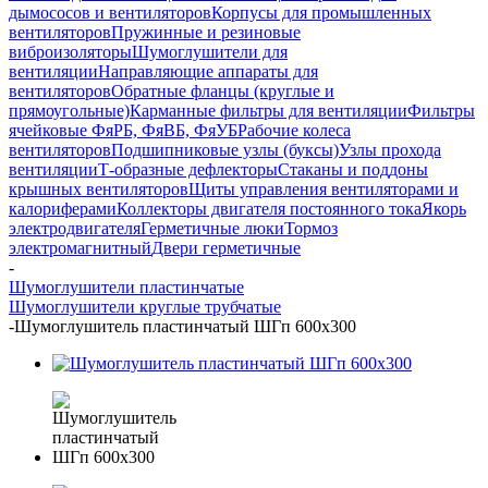
дымососов и вентиляторов
Корпусы для промышленных
вентиляторов
Пружинные и резиновые
виброизоляторы
Шумоглушители для
вентиляции
Направляющие аппараты для
вентиляторов
Обратные фланцы (круглые и
прямоугольные)
Карманные фильтры для вентиляции
Фильтры
ячейковые ФяРБ, ФяВБ, ФяУБ
Рабочие колеса
вентиляторов
Подшипниковые узлы (буксы)
Узлы прохода
вентиляции
Т-образные дефлекторы
Стаканы и поддоны
крышных вентиляторов
Щиты управления вентиляторами и
калориферами
Коллекторы двигателя постоянного тока
Якорь
электродвигателя
Герметичные люки
Тормоз
электромагнитный
Двери герметичные
-
Шумоглушители пластинчатые
Шумоглушители круглые трубчатые
-
Шумоглушитель пластинчатый ШГп 600х300