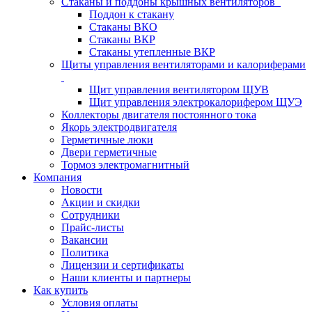
Стаканы и поддоны крышных вентиляторов
Поддон к стакану
Стаканы ВКО
Стаканы ВКР
Стаканы утепленные ВКР
Щиты управления вентиляторами и калориферами
Щит управления вентилятором ЩУВ
Щит управления электрокалорифером ЩУЭ
Коллекторы двигателя постоянного тока
Якорь электродвигателя
Герметичные люки
Двери герметичные
Тормоз электромагнитный
Компания
Новости
Акции и скидки
Сотрудники
Прайс-листы
Вакансии
Политика
Лицензии и сертификаты
Наши клиенты и партнеры
Как купить
Условия оплаты