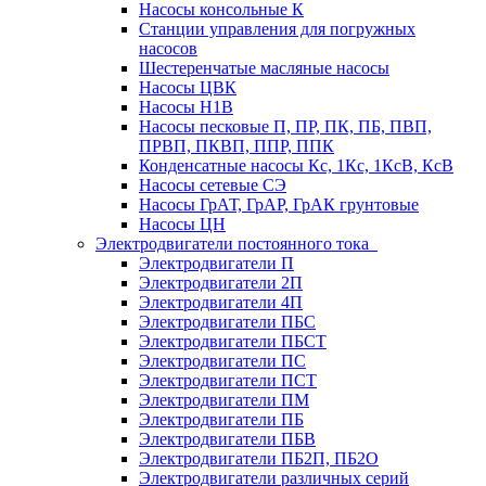
Насосы консольные К
Станции управления для погружных
насосов
Шестеренчатые масляные насосы
Насосы ЦВК
Насосы Н1В
Насосы песковые П, ПР, ПК, ПБ, ПВП,
ПРВП, ПКВП, ППР, ППК
Конденсатные насосы Кс, 1Кс, 1КсВ, КсВ
Насосы сетевые СЭ
Насосы ГрАТ, ГрАР, ГрАК грунтовые
Насосы ЦН
Электродвигатели постоянного тока
Электродвигатели П
Электродвигатели 2П
Электродвигатели 4П
Электродвигатели ПБС
Электродвигатели ПБСТ
Электродвигатели ПС
Электродвигатели ПСТ
Электродвигатели ПМ
Электродвигатели ПБ
Электродвигатели ПБВ
Электродвигатели ПБ2П, ПБ2О
Электродвигатели различных серий