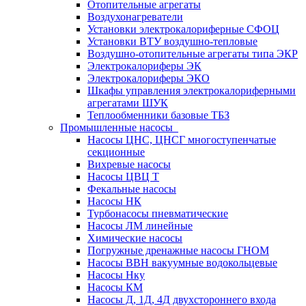
Отопительные агрегаты
Воздухонагреватели
Установки электрокалориферные СФОЦ
Установки ВТУ воздушно-тепловые
Воздушно-отопительные агрегаты типа ЭКР
Электрокалориферы ЭК
Электрокалориферы ЭКО
Шкафы управления электрокалориферными
агрегатами ШУК
Теплообменники базовые ТБЗ
Промышленные насосы
Насосы ЦНС, ЦНСГ многоступенчатые
секционные
Вихревые насосы
Насосы ЦВЦ Т
Фекальные насосы
Насосы НК
Турбонасосы пневматические
Насосы ЛМ линейные
Химические насосы
Погружные дренажные насосы ГНОМ
Насосы ВВН вакуумные водокольцевые
Насосы Нку
Насосы КМ
Насосы Д, 1Д, 4Д двухстороннего входа