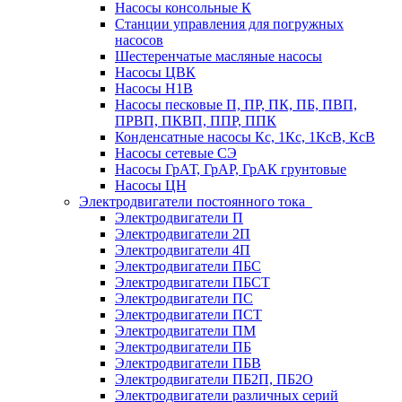
Насосы консольные К
Станции управления для погружных
насосов
Шестеренчатые масляные насосы
Насосы ЦВК
Насосы Н1В
Насосы песковые П, ПР, ПК, ПБ, ПВП,
ПРВП, ПКВП, ППР, ППК
Конденсатные насосы Кс, 1Кс, 1КсВ, КсВ
Насосы сетевые СЭ
Насосы ГрАТ, ГрАР, ГрАК грунтовые
Насосы ЦН
Электродвигатели постоянного тока
Электродвигатели П
Электродвигатели 2П
Электродвигатели 4П
Электродвигатели ПБС
Электродвигатели ПБСТ
Электродвигатели ПС
Электродвигатели ПСТ
Электродвигатели ПМ
Электродвигатели ПБ
Электродвигатели ПБВ
Электродвигатели ПБ2П, ПБ2О
Электродвигатели различных серий