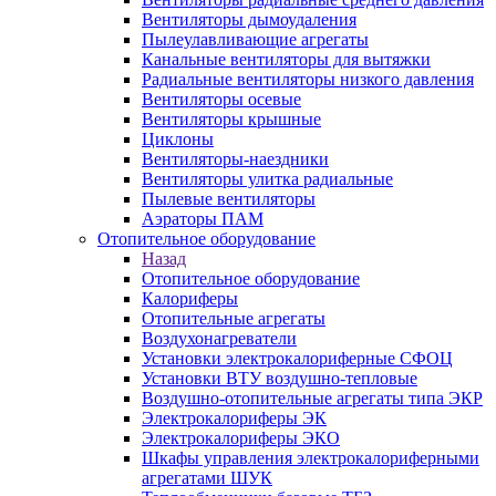
Вентиляторы дымоудаления
Пылеулавливающие агрегаты
Канальные вентиляторы для вытяжки
Радиальные вентиляторы низкого давления
Вентиляторы осевые
Вентиляторы крышные
Циклоны
Вентиляторы-наездники
Вентиляторы улитка радиальные
Пылевые вентиляторы
Аэраторы ПАМ
Отопительное оборудование
Назад
Отопительное оборудование
Калориферы
Отопительные агрегаты
Воздухонагреватели
Установки электрокалориферные СФОЦ
Установки ВТУ воздушно-тепловые
Воздушно-отопительные агрегаты типа ЭКР
Электрокалориферы ЭК
Электрокалориферы ЭКО
Шкафы управления электрокалориферными
агрегатами ШУК