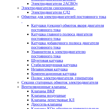
Электродвигатели 2АСВОу
Электродвигатели синхронные
Электродвигатели СД2
Обмотки для электродвигателей постоянного тока
Катушки (секции) обмоток якоря двигателя
постоянного тока
Катушка главного полюса двигателя
постоянного тока
Катушка добавочного полюса двигателя
постоянного тока
Уравнители к электродвигателю
постоянного тока
Шунтовая катушка
Стабилизирующая катушка
Независимая катушка
Компенсационная катушка
Полюс электродвигателя, генератора
Секции статорных обмоток электродвигателя
Вентиляционные клапаны
Клапаны ВКР
Клапаны воздушные
Клапаны лепестковые КЛ
Дроссель-клапаны
Клапаны КОп обратные прямоугольные