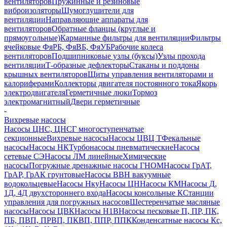
вентиляторов
Пружинные и резиновые
виброизоляторы
Шумоглушители для
вентиляции
Направляющие аппараты для
вентиляторов
Обратные фланцы (круглые и
прямоугольные)
Карманные фильтры для вентиляции
Фильтры
ячейковые ФяРБ, ФяВБ, ФяУБ
Рабочие колеса
вентиляторов
Подшипниковые узлы (буксы)
Узлы прохода
вентиляции
Т-образные дефлекторы
Стаканы и поддоны
крышных вентиляторов
Щиты управления вентиляторами и
калориферами
Коллекторы двигателя постоянного тока
Якорь
электродвигателя
Герметичные люки
Тормоз
электромагнитный
Двери герметичные
-
Вихревые насосы
Насосы ЦНС, ЦНСГ многоступенчатые
секционные
Вихревые насосы
Насосы ЦВЦ Т
Фекальные
насосы
Насосы НК
Турбонасосы пневматические
Насосы
сетевые СЭ
Насосы ЛМ линейные
Химические
насосы
Погружные дренажные насосы ГНОМ
Насосы ГрАТ,
ГрАР, ГрАК грунтовые
Насосы ВВН вакуумные
водокольцевые
Насосы Нку
Насосы ЦН
Насосы КМ
Насосы Д,
1Д, 4Д двухстороннего входа
Насосы консольные К
Станции
управления для погружных насосов
Шестеренчатые масляные
насосы
Насосы ЦВК
Насосы Н1В
Насосы песковые П, ПР, ПК,
ПБ, ПВП, ПРВП, ПКВП, ППР, ППК
Конденсатные насосы Кс,