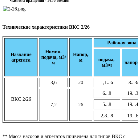
Частота вращения - 1450 об/мин
Технические характеристики ВКС 2/26
Рабочая зона
Номин.
Название
Напор,
подача, м3/
подача,
агрегата
м
напор
ч
м3/ч
3,6
20
1,1...6
8...3
6...8
19...
ВКС 2/26
5...8
19...
7,2
26
2,8...8
19...
** Масса насосов и агрегатов приведена для типов ВКС с