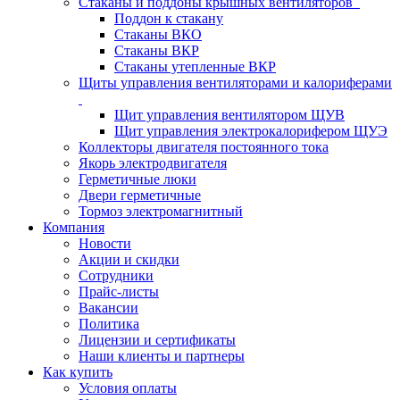
Стаканы и поддоны крышных вентиляторов
Поддон к стакану
Стаканы ВКО
Стаканы ВКР
Стаканы утепленные ВКР
Щиты управления вентиляторами и калориферами
Щит управления вентилятором ЩУВ
Щит управления электрокалорифером ЩУЭ
Коллекторы двигателя постоянного тока
Якорь электродвигателя
Герметичные люки
Двери герметичные
Тормоз электромагнитный
Компания
Новости
Акции и скидки
Сотрудники
Прайс-листы
Вакансии
Политика
Лицензии и сертификаты
Наши клиенты и партнеры
Как купить
Условия оплаты