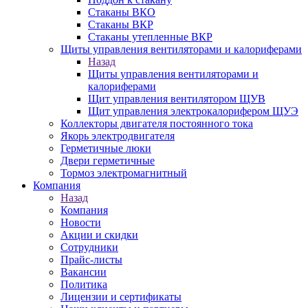
Стаканы ВКО
Стаканы ВКР
Стаканы утепленные ВКР
Щиты управления вентиляторами и калориферами
Назад
Щиты управления вентиляторами и
калориферами
Щит управления вентилятором ЩУВ
Щит управления электрокалорифером ЩУЭ
Коллекторы двигателя постоянного тока
Якорь электродвигателя
Герметичные люки
Двери герметичные
Тормоз электромагнитный
Компания
Назад
Компания
Новости
Акции и скидки
Сотрудники
Прайс-листы
Вакансии
Политика
Лицензии и сертификаты