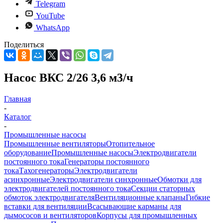
Telegram
YouTube
WhatsApp
Поделиться
Насос ВКС 2/26 3,6 м3/ч
Главная
-
Каталог
-
Промышленные насосы
Промышленные вентиляторы
Отопительное
оборудование
Промышленные насосы
Электродвигатели
постоянного тока
Генераторы постоянного
тока
Тахогенераторы
Электродвигатели
асинхронные
Электродвигатели синхронные
Обмотки для
электродвигателей постоянного тока
Секции статорных
обмоток электродвигателя
Вентиляционные клапаны
Гибкие
вставки для вентиляции
Всасывающие карманы для
дымососов и вентиляторов
Корпусы для промышленных