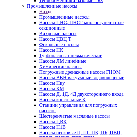
Теплообменники базовые ТБЗ
Промышленные насосы
Назад
Промышленные насосы
Насосы ЦНС, ЦНСГ многоступенчатые
секционные
Вихревые насосы
Насосы ЦВЦ Т
Фекальные насосы
Насосы НК
Турбонасосы пневматические
Насосы ЛМ линейные
Химические насосы
Погружные дренажные насосы ГНОМ
Насосы ВВН вакуумные водокольцевые
Насосы Нку
Насосы КМ
Насосы Д, 1Д, 4Д двухстороннего входа
Насосы консольные К
Станции управления для погружных
насосов
Шестеренчатые масляные насосы
Насосы ЦВК
Насосы Н1В
Насосы песковые П, ПР, ПК, ПБ, ПВП,