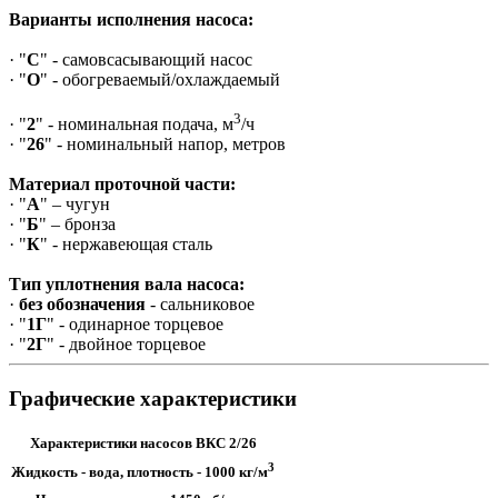
Варианты исполнения насоса:
· "
С
" - самовсасывающий насос
· "
О
" - обогреваемый/охлаждаемый
3
· "
2
" - номинальная подача, м
/ч
· "
26
" - номинальный напор, метров
Материал проточной части:
· "
А
" – чугун
· "
Б
" – бронза
· "
К
" - нержавеющая сталь
Тип уплотнения вала насоса:
·
без обозначения
- сальниковое
· "
1Г
" - одинарное торцевое
· "
2Г
" - двойное торцевое
Графические характеристики
Характеристики насосов ВКС 2/26
3
Жидкость - вода, плотность - 1000 кг/м