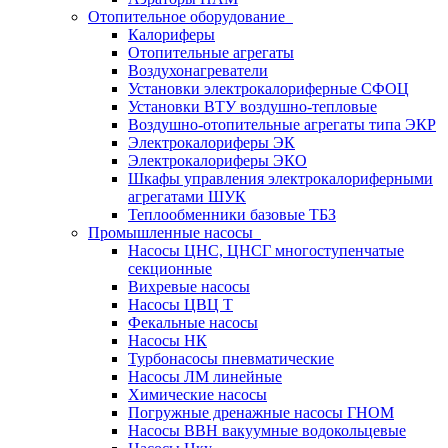
Отопительное оборудование
Калориферы
Отопительные агрегаты
Воздухонагреватели
Установки электрокалориферные СФОЦ
Установки ВТУ воздушно-тепловые
Воздушно-отопительные агрегаты типа ЭКР
Электрокалориферы ЭК
Электрокалориферы ЭКО
Шкафы управления электрокалориферными
агрегатами ШУК
Теплообменники базовые ТБЗ
Промышленные насосы
Насосы ЦНС, ЦНСГ многоступенчатые
секционные
Вихревые насосы
Насосы ЦВЦ Т
Фекальные насосы
Насосы НК
Турбонасосы пневматические
Насосы ЛМ линейные
Химические насосы
Погружные дренажные насосы ГНОМ
Насосы ВВН вакуумные водокольцевые