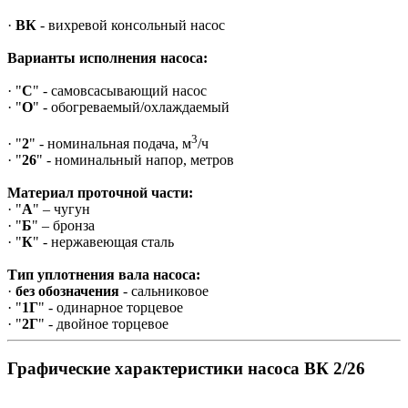
·
ВК
- вихревой консольный насос
Варианты исполнения насоса:
· "
С
" - самовсасывающий насос
· "
О
" - обогреваемый/охлаждаемый
3
· "
2
" - номинальная подача, м
/ч
· "
26
" - номинальный напор, метров
Материал проточной части:
· "
А
" – чугун
· "
Б
" – бронза
· "
К
" - нержавеющая сталь
Тип уплотнения вала насоса:
·
без обозначения
- сальниковое
· "
1Г
" - одинарное торцевое
· "
2Г
" - двойное торцевое
Графические характеристики насоса ВК 2/26