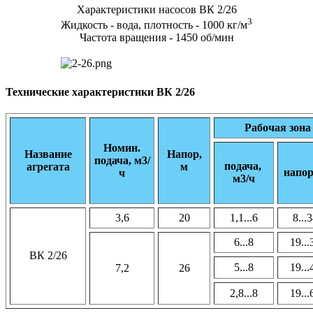
Характеристики насосов ВК 2/26
3
Жидкость - вода, плотность - 1000 кг/м
Частота вращения - 1450 об/мин
Технические характеристики ВК 2/26
Рабочая зона
Номин.
Название
Напор,
подача, м3/
подача,
агрегата
м
напор
ч
м3/ч
3,6
20
1,1...6
8...
6...8
19...
ВК 2/26
5...8
19...
7,2
26
2,8...8
19...