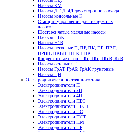
Насосы Нку
Насосы КМ
Насосы Д, 1Д, 4Д двухстороннего входа
Насосы консольные К
Станции управления для погружных
насосов
Шестеренчатые масляные насосы
Насосы ЦВК
Насосы Н1В
Насосы песковые П, ПР, ПК, ПБ, ПВП,
ПРВП, ПКВП, ППР, ППК
Конденсатные насосы Кс, 1Кс, 1КсВ, КсВ
Насосы сетевые СЭ
Насосы ГрАТ, ГрАР, ГрАК грунтовые
Насосы ЦН
Электродвигатели постоянного тока
Электродвигатели П
Электродвигатели 2П
Электродвигатели 4П
Электродвигатели ПБС
Электродвигатели ПБСТ
Электродвигатели ПС
Электродвигатели ПСТ
Электродвигатели ПМ
Электродвигатели ПБ