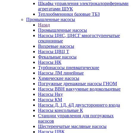
Шкафы управления электрокалориферными
агрегатами ШУК
Теплообменники базовые ТБЗ
Промышленные насосы
Назад
Промышленные насосы
Насосы ЦНС, ЦНСГ многоступенчатые
секционные
Вихревые насосы
Насосы ЦВЦ Т
Фекальные насосы
Насосы НК
Турбонасосы пневматические
Насосы ЛМ линейные
Химические насосы
Погружные дренажные насосы ГНОМ
Насосы ВВН вакуумные водокольцевые
Насосы Нку
Насосы КМ
Насосы Д, 1Д, 4Д двухстороннего входа
Насосы консольные К
Станции управления для погружных
насосов
Шестеренчатые масляные насосы
Насосы ЦВК