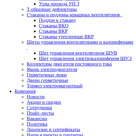
Узлы прохода УП 3
Т-образные дефлекторы
Стаканы и поддоны крышных вентиляторов
Поддон к стакану
Стаканы ВКО
Стаканы ВКР
Стаканы утепленные ВКР
Щиты управления вентиляторами и калориферами
Щит управления вентилятором ЩУВ
Щит управления электрокалорифером ЩУЭ
Коллекторы двигателя постоянного тока
Якорь электродвигателя
Герметичные люки
Двери герметичные
Тормоз электромагнитный
Компания
Новости
Акции и скидки
Сотрудники
Прайс-листы
Вакансии
Политика
Лицензии и сертификаты
Наши клиенты и партнеры