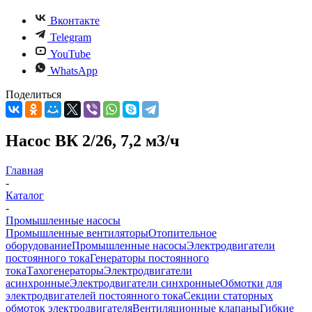
Вконтакте
Telegram
YouTube
WhatsApp
Поделиться
Насос ВК 2/26, 7,2 м3/ч
Главная
-
Каталог
-
Промышленные насосы
Промышленные вентиляторы
Отопительное
оборудование
Промышленные насосы
Электродвигатели
постоянного тока
Генераторы постоянного
тока
Тахогенераторы
Электродвигатели
асинхронные
Электродвигатели синхронные
Обмотки для
электродвигателей постоянного тока
Секции статорных
обмоток электродвигателя
Вентиляционные клапаны
Гибкие