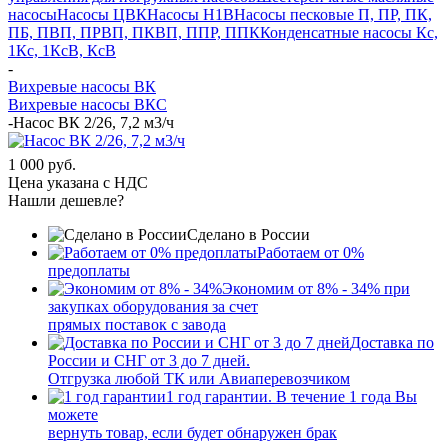
насосы
Насосы ЦВК
Насосы Н1В
Насосы песковые П, ПР, ПК,
ПБ, ПВП, ПРВП, ПКВП, ППР, ППК
Конденсатные насосы Кс,
1Кс, 1КсВ, КсВ
-
Вихревые насосы ВК
Вихревые насосы ВКС
-
Насос ВК 2/26, 7,2 м3/ч
1 000 руб.
Цена указана с НДС
Нашли дешевле?
Сделано в России
Работаем от 0%
предоплаты
Экономим от 8% - 34% при
закупках оборудования за счет
прямых поставок с завода
Доставка по
России и СНГ от 3 до 7 дней.
Отгрузка любой ТК или Авиаперевозчиком
1 год гарантии. В течение 1 года Вы
можете
вернуть товар, если будет обнаружен брак