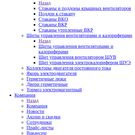
Назад
Стаканы и поддоны крышных вентиляторов
Поддон к стакану
Стаканы ВКО
Стаканы ВКР
Стаканы утепленные ВКР
Щиты управления вентиляторами и калориферами
Назад
Щиты управления вентиляторами и
калориферами
Щит управления вентилятором ЩУВ
Щит управления электрокалорифером ЩУЭ
Коллекторы двигателя постоянного тока
Якорь электродвигателя
Герметичные люки
Двери герметичные
Тормоз электромагнитный
Компания
Назад
Компания
Новости
Акции и скидки
Сотрудники
Прайс-листы
Вакансии