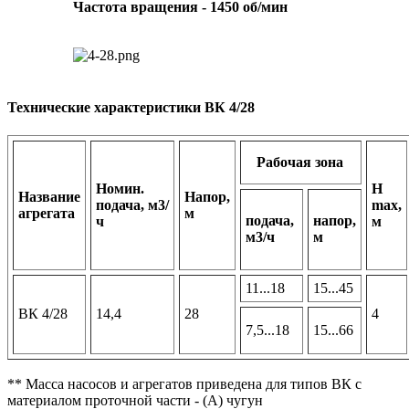
Частота вращения - 1450 об/мин
Технические характеристики ВК 4/28
Рабочая зона
Номин.
Н
Название
Напор,
подача, м3/
max,
агрегата
м
подача,
напор,
ч
м
м3/ч
м
11...18
15...45
ВК 4/28
14,4
28
4
7,5...18
15...66
** Масса насосов и агрегатов приведена для типов ВК с
материалом проточной части - (А) чугун