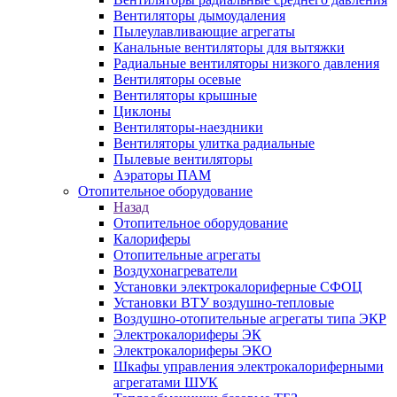
Вентиляторы дымоудаления
Пылеулавливающие агрегаты
Канальные вентиляторы для вытяжки
Радиальные вентиляторы низкого давления
Вентиляторы осевые
Вентиляторы крышные
Циклоны
Вентиляторы-наездники
Вентиляторы улитка радиальные
Пылевые вентиляторы
Аэраторы ПАМ
Отопительное оборудование
Назад
Отопительное оборудование
Калориферы
Отопительные агрегаты
Воздухонагреватели
Установки электрокалориферные СФОЦ
Установки ВТУ воздушно-тепловые
Воздушно-отопительные агрегаты типа ЭКР
Электрокалориферы ЭК
Электрокалориферы ЭКО
Шкафы управления электрокалориферными
агрегатами ШУК