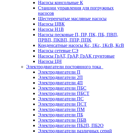
Насосы консольные К
Станции управления для погружных
насосов
Шестеренчатые масляные насосы
Насосы ЦВК
Насосы Н1В
Насосы песковые П, ПР, ПК, ПБ, ПВП,
ПРВП, ПКВП, ППР, ППК
Конденсатные насосы Кс, 1Кс, 1КсВ, КсВ
Насосы сетевые СЭ
Насосы ГрАТ, ГрАР, ГрАК грунтовые
Насосы ЦН
Электродвигатели постоянного тока
Электродвигатели П
Электродвигатели 2П
Электродвигатели 4П
Электродвигатели ПБС
Электродвигатели ПБСТ
Электродвигатели ПС
Электродвигатели ПСТ
Электродвигатели ПМ
Электродвигатели ПБ
Электродвигатели ПБВ
Электродвигатели ПБ2П, ПБ2О
Электродвигатели различных серий