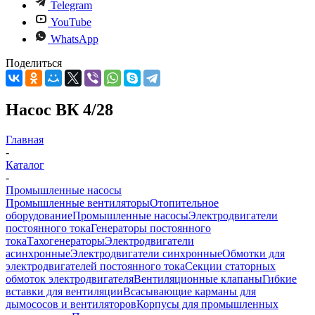
Telegram
YouTube
WhatsApp
Поделиться
Насос ВК 4/28
Главная
-
Каталог
-
Промышленные насосы
Промышленные вентиляторы
Отопительное
оборудование
Промышленные насосы
Электродвигатели
постоянного тока
Генераторы постоянного
тока
Тахогенераторы
Электродвигатели
асинхронные
Электродвигатели синхронные
Обмотки для
электродвигателей постоянного тока
Секции статорных
обмоток электродвигателя
Вентиляционные клапаны
Гибкие
вставки для вентиляции
Всасывающие карманы для
дымососов и вентиляторов
Корпусы для промышленных