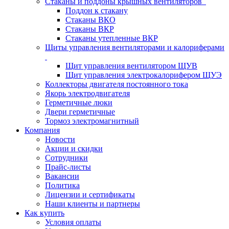
Стаканы и поддоны крышных вентиляторов
Поддон к стакану
Стаканы ВКО
Стаканы ВКР
Стаканы утепленные ВКР
Щиты управления вентиляторами и калориферами
Щит управления вентилятором ЩУВ
Щит управления электрокалорифером ЩУЭ
Коллекторы двигателя постоянного тока
Якорь электродвигателя
Герметичные люки
Двери герметичные
Тормоз электромагнитный
Компания
Новости
Акции и скидки
Сотрудники
Прайс-листы
Вакансии
Политика
Лицензии и сертификаты
Наши клиенты и партнеры
Как купить
Условия оплаты