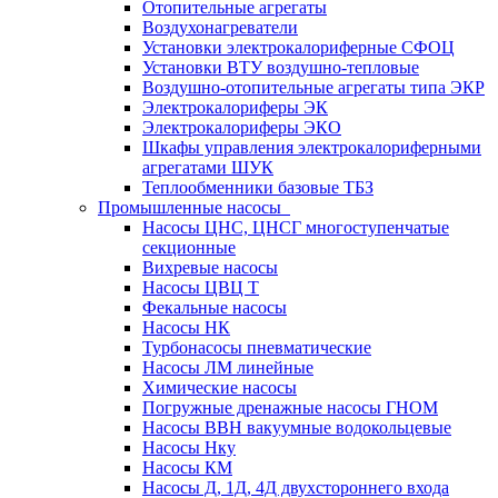
Отопительные агрегаты
Воздухонагреватели
Установки электрокалориферные СФОЦ
Установки ВТУ воздушно-тепловые
Воздушно-отопительные агрегаты типа ЭКР
Электрокалориферы ЭК
Электрокалориферы ЭКО
Шкафы управления электрокалориферными
агрегатами ШУК
Теплообменники базовые ТБЗ
Промышленные насосы
Насосы ЦНС, ЦНСГ многоступенчатые
секционные
Вихревые насосы
Насосы ЦВЦ Т
Фекальные насосы
Насосы НК
Турбонасосы пневматические
Насосы ЛМ линейные
Химические насосы
Погружные дренажные насосы ГНОМ
Насосы ВВН вакуумные водокольцевые
Насосы Нку
Насосы КМ
Насосы Д, 1Д, 4Д двухстороннего входа