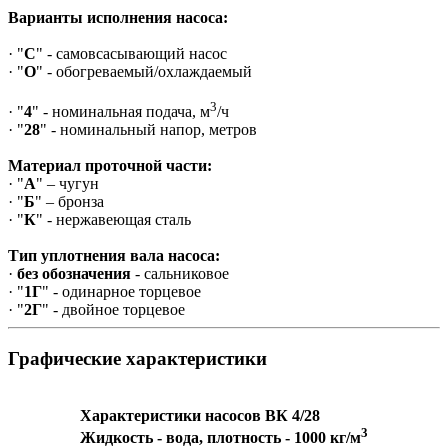
Варианты исполнения насоса:
· "
С
" - самовсасывающий насос
· "
О
" - обогреваемый/охлаждаемый
3
· "
4
" - номинальная подача, м
/ч
· "
28
" - номинальный напор, метров
Материал проточной части:
· "
А
" – чугун
· "
Б
" – бронза
· "
К
" - нержавеющая сталь
Тип уплотнения вала насоса:
·
без обозначения
- сальниковое
· "
1Г
" - одинарное торцевое
· "
2Г
" - двойное торцевое
Графические характеристики
Характеристики насосов ВК 4/28
3
Жидкость - вода, плотность - 1000 кг/м