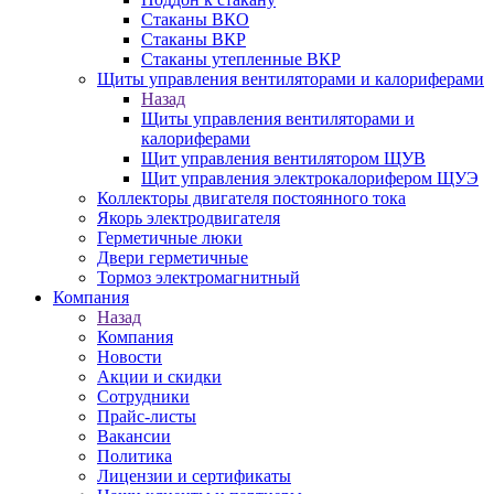
Стаканы ВКО
Стаканы ВКР
Стаканы утепленные ВКР
Щиты управления вентиляторами и калориферами
Назад
Щиты управления вентиляторами и
калориферами
Щит управления вентилятором ЩУВ
Щит управления электрокалорифером ЩУЭ
Коллекторы двигателя постоянного тока
Якорь электродвигателя
Герметичные люки
Двери герметичные
Тормоз электромагнитный
Компания
Назад
Компания
Новости
Акции и скидки
Сотрудники
Прайс-листы
Вакансии
Политика
Лицензии и сертификаты