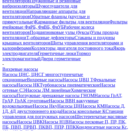
вентиляторов
Пружинные и резиновые
виброизоляторы
Шумоглушители для
вентиляции
Направляющие аппараты для
вентиляторов
Обратные фланцы (круглые и
прямоугольные)
Карманные фильтры для вентиляции
Фильтры
ячейковые ФяРБ, ФяВБ, ФяУБ
Рабочие колеса
вентиляторов
Подшипниковые узлы (буксы)
Узлы прохода
вентиляции
Т-образные дефлекторы
Стаканы и поддоны
крышных вентиляторов
Щиты управления вентиляторами и
калориферами
Коллекторы двигателя постоянного тока
Якорь
электродвигателя
Герметичные люки
Тормоз
электромагнитный
Двери герметичные
-
Вихревые насосы
Насосы ЦНС, ЦНСГ многоступенчатые
секционные
Вихревые насосы
Насосы ЦВЦ Т
Фекальные
насосы
Насосы НК
Турбонасосы пневматические
Насосы
сетевые СЭ
Насосы ЛМ линейные
Химические
насосы
Погружные дренажные насосы ГНОМ
Насосы ГрАТ,
ГрАР, ГрАК грунтовые
Насосы ВВН вакуумные
водокольцевые
Насосы Нку
Насосы ЦН
Насосы КМ
Насосы Д,
1Д, 4Д двухстороннего входа
Насосы консольные К
Станции
управления для погружных насосов
Шестеренчатые масляные
насосы
Насосы ЦВК
Насосы Н1В
Насосы песковые П, ПР, ПК,
ПБ, ПВП, ПРВП, ПКВП, ППР, ППК
Конденсатные насосы Кс,