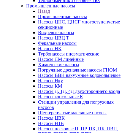
Теплообменники базовые ТБЗ
Промышленные насосы
Назад
Промышленные насосы
Насосы ЦНС, ЦНСГ многоступенчатые
секционные
Вихревые насосы
Насосы ЦВЦ Т
Фекальные насосы
Насосы НК
Турбонасосы пневматические
Насосы ЛМ линейные
Химические насосы
Погружные дренажные насосы ГНОМ
Насосы ВВН вакуумные водокольцевые
Насосы Нку
Насосы КМ
Насосы Д, 1Д, 4Д двухстороннего входа
Насосы консольные К
Станции управления для погружных
насосов
Шестеренчатые масляные насосы
Насосы ЦВК
Насосы Н1В
Насосы песковые П, ПР, ПК, ПБ, ПВП,