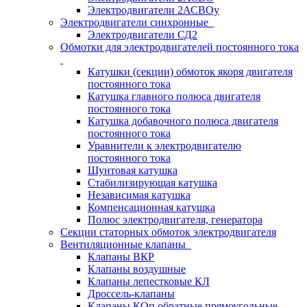
Электродвигатели 2АСВОу
Электродвигатели синхронные
Электродвигатели СД2
Обмотки для электродвигателей постоянного тока
Катушки (секции) обмоток якоря двигателя
постоянного тока
Катушка главного полюса двигателя
постоянного тока
Катушка добавочного полюса двигателя
постоянного тока
Уравнители к электродвигателю
постоянного тока
Шунтовая катушка
Стабилизирующая катушка
Независимая катушка
Компенсационная катушка
Полюс электродвигателя, генератора
Секции статорных обмоток электродвигателя
Вентиляционные клапаны
Клапаны ВКР
Клапаны воздушные
Клапаны лепестковые КЛ
Дроссель-клапаны
Клапаны КОп обратные прямоугольные