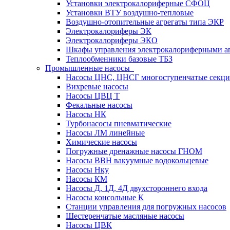
Установки электрокалориферные СФОЦ
Установки ВТУ воздушно-тепловые
Воздушно-отопительные агрегаты типа ЭКР
Электрокалориферы ЭК
Электрокалориферы ЭКО
Шкафы управления электрокалориферными 
Теплообменники базовые ТБЗ
Промышленные насосы
Насосы ЦНС, ЦНСГ многоступенчатые секц
Вихревые насосы
Насосы ЦВЦ Т
Фекальные насосы
Насосы НК
Турбонасосы пневматические
Насосы ЛМ линейные
Химические насосы
Погружные дренажные насосы ГНОМ
Насосы ВВН вакуумные водокольцевые
Насосы Нку
Насосы КМ
Насосы Д, 1Д, 4Д двухстороннего входа
Насосы консольные К
Станции управления для погружных насосов
Шестеренчатые масляные насосы
Насосы ЦВК