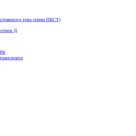
остоянного тока серии ПБСТ)
 серии Д
ДРК
транспорта