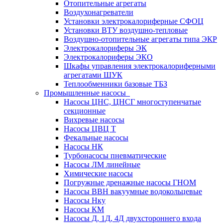
Отопительные агрегаты
Воздухонагреватели
Установки электрокалориферные СФОЦ
Установки ВТУ воздушно-тепловые
Воздушно-отопительные агрегаты типа ЭКР
Электрокалориферы ЭК
Электрокалориферы ЭКО
Шкафы управления электрокалориферными
агрегатами ШУК
Теплообменники базовые ТБЗ
Промышленные насосы
Насосы ЦНС, ЦНСГ многоступенчатые
секционные
Вихревые насосы
Насосы ЦВЦ Т
Фекальные насосы
Насосы НК
Турбонасосы пневматические
Насосы ЛМ линейные
Химические насосы
Погружные дренажные насосы ГНОМ
Насосы ВВН вакуумные водокольцевые
Насосы Нку
Насосы КМ
Насосы Д, 1Д, 4Д двухстороннего входа