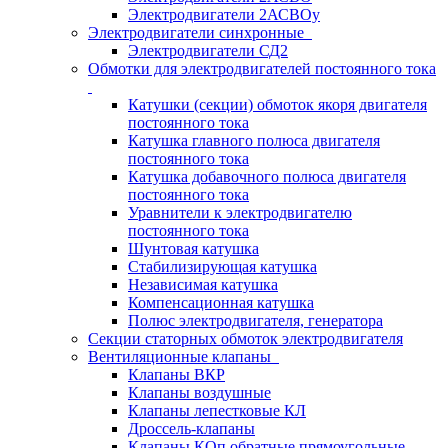
Электродвигатели 2АСВОу
Электродвигатели синхронные
Электродвигатели СД2
Обмотки для электродвигателей постоянного тока
Катушки (секции) обмоток якоря двигателя
постоянного тока
Катушка главного полюса двигателя
постоянного тока
Катушка добавочного полюса двигателя
постоянного тока
Уравнители к электродвигателю
постоянного тока
Шунтовая катушка
Стабилизирующая катушка
Независимая катушка
Компенсационная катушка
Полюс электродвигателя, генератора
Секции статорных обмоток электродвигателя
Вентиляционные клапаны
Клапаны ВКР
Клапаны воздушные
Клапаны лепестковые КЛ
Дроссель-клапаны
Клапаны КОп обратные прямоугольные