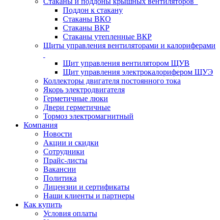
Стаканы и поддоны крышных вентиляторов
Поддон к стакану
Стаканы ВКО
Стаканы ВКР
Стаканы утепленные ВКР
Щиты управления вентиляторами и калориферами
Щит управления вентилятором ЩУВ
Щит управления электрокалорифером ЩУЭ
Коллекторы двигателя постоянного тока
Якорь электродвигателя
Герметичные люки
Двери герметичные
Тормоз электромагнитный
Компания
Новости
Акции и скидки
Сотрудники
Прайс-листы
Вакансии
Политика
Лицензии и сертификаты
Наши клиенты и партнеры
Как купить
Условия оплаты