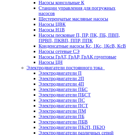
Насосы консольные К
Станции управления для погружных
насосов
Шестеренчатые масляные насосы
Насосы ЦВК
Насосы Н1В
Насосы песковые П, ПР, ПК, ПБ, ПВП,
ПРВП, ПКВП, ППР, ППК
Конденсатные насосы Кс, 1Кс, 1КсВ, КсВ
Насосы сетевые СЭ
Насосы ГрАТ, ГрАР, ГрАК грунтовые
Насосы ЦН
Электродвигатели постоянного тока
Электродвигатели П
Электродвигатели 2П
Электродвигатели 4П
Электродвигатели ПБС
Электродвигатели ПБСТ
Электродвигатели ПС
Электродвигатели ПСТ
Электродвигатели ПМ
Электродвигатели ПБ
Электродвигатели ПБВ
Электродвигатели ПБ2П, ПБ2О
Электродвигатели различных серий