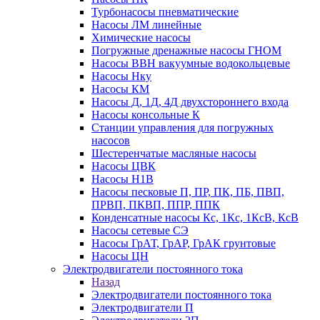
Турбонасосы пневматические
Насосы ЛМ линейные
Химические насосы
Погружные дренажные насосы ГНОМ
Насосы ВВН вакуумные водокольцевые
Насосы Нку
Насосы КМ
Насосы Д, 1Д, 4Д двухстороннего входа
Насосы консольные К
Станции управления для погружных
насосов
Шестеренчатые масляные насосы
Насосы ЦВК
Насосы Н1В
Насосы песковые П, ПР, ПК, ПБ, ПВП,
ПРВП, ПКВП, ППР, ППК
Конденсатные насосы Кс, 1Кс, 1КсВ, КсВ
Насосы сетевые СЭ
Насосы ГрАТ, ГрАР, ГрАК грунтовые
Насосы ЦН
Электродвигатели постоянного тока
Назад
Электродвигатели постоянного тока
Электродвигатели П