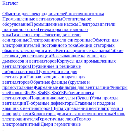
Каталог
-
Обмотки для электродвигателей постоянного тока
Промышленные вентиляторы
Отопительное
оборудование
Промышленные насосы
Электродвигатели
постоянного тока
Генераторы постоянного
тока
Тахогенераторы
Электродвигатели
асинхронные
Электродвигатели синхронные
Обмотки для
электродвигателей постоянного тока
Секции статорных
обмоток электродвигателя
Вентиляционные клапаны
Гибкие
вставки для вентиляции
Всасывающие карманы для
дымососов и вентиляторов
Корпусы для промышленных
вентиляторов
Пружинные и резиновые
виброизоляторы
Шумоглушители для
вентиляции
Направляющие аппараты для
вентиляторов
Обратные фланцы (круглые и
прямоугольные)
Карманные фильтры для вентиляции
Фильтры
ячейковые ФяРБ, ФяВБ, ФяУБ
Рабочие колеса
вентиляторов
Подшипниковые узлы (буксы)
Узлы прохода
вентиляции
Т-образные дефлекторы
Стаканы и поддоны
крышных вентиляторов
Щиты управления вентиляторами и
калориферами
Коллекторы двигателя постоянного тока
Якорь
электродвигателя
Герметичные люки
Тормоз
электромагнитный
Двери герметичные
-