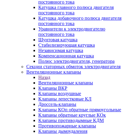
постоянного тока
Катушка главного полюса двигателя
постоянного тока
Катушка добавочного полюса двигателя
постоянного тока
Уравнители к электродвигателю
постоянного тока
Шунтовая катушка
Стабилизирующая катушка
Независимая катушка
Компенсационная катушка
Полюс электродвигателя, генератора
Секции статорных обмоток электродвигателя
Вентиляционные клапаны
Назад
Вентиляционные клапаны
Клапаны ВКР
Клапаны воздушные
Клапаны лепестковые КЛ
Дроссель-клапаны
Клапаны КОп обратные прямоугольные
Клапаны обратные круглые КОк
Клапаны противодымные КДМ
Противопожарные клапаны
Клапаны дымоудаления